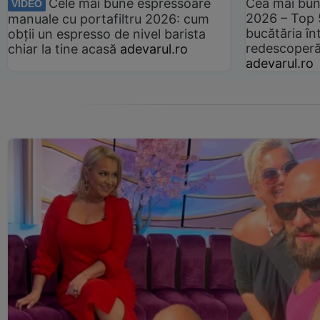
Cele mai bune espressoare
Cea mai bun
VIDEO
2026 – Top 
manuale cu portafiltru 2026: cum
bucătăria înt
obții un espresso de nivel barista
redescoperă 
chiar la tine acasă
adevarul.ro
adevarul.ro