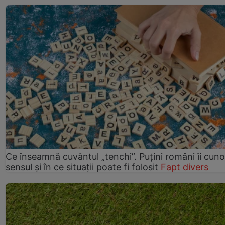
Ce înseamnă cuvântul „tenchi”. Puțini români îi cun
sensul și în ce situații poate fi folosit
Fapt divers