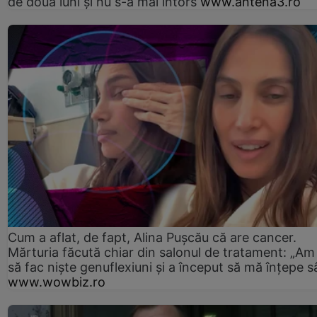
de două luni și nu s-a mai întors
www.antena3.ro
Cum a aflat, de fapt, Alina Pușcău că are cancer.
Mărturia făcută chiar din salonul de tratament: „Am
să fac niște genuflexiuni și a început să mă înțepe s
www.wowbiz.ro