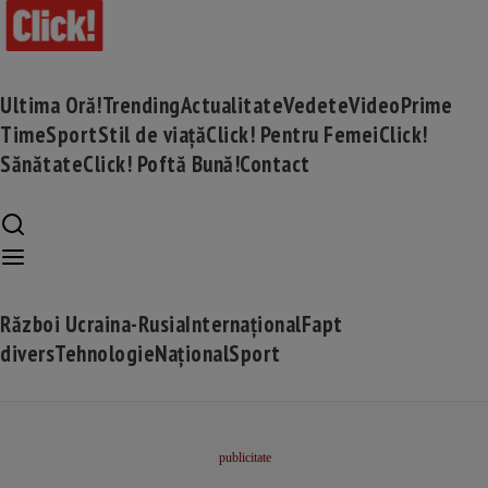
Ultima Oră!
Trending
Actualitate
Vedete
Video
Prime
Time
Sport
Stil de viață
Click! Pentru Femei
Click!
Sănătate
Click! Poftă Bună!
Contact
Război Ucraina-Rusia
Internațional
Fapt
divers
Tehnologie
Național
Sport