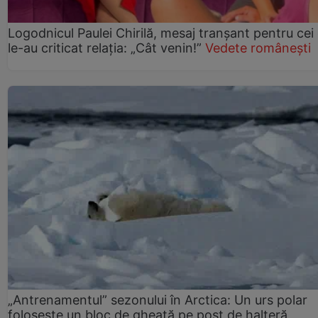
Logodnicul Paulei Chirilă, mesaj tranșant pentru cei
le-au criticat relația: „Cât venin!”
Vedete românești
„Antrenamentul” sezonului în Arctica: Un urs polar
folosește un bloc de gheață pe post de halteră