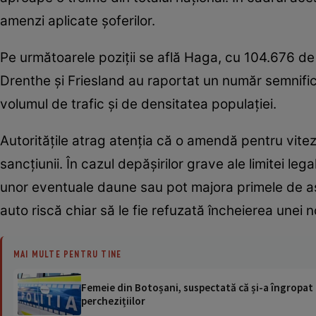
amenzi aplicate șoferilor.
Pe următoarele poziții se află Haga, cu 104.676 de 
Drenthe și Friesland au raportat un număr semnifica
volumul de trafic și de densitatea populației.
Autoritățile atrag atenția că o amendă pentru vit
sancțiunii. În cazul depășirilor grave ale limitei le
unor eventuale daune sau pot majora primele de asi
auto riscă chiar să le fie refuzată încheierea unei no
MAI MULTE PENTRU TINE
Femeie din Botoșani, suspectată că și-a îngropat m
perchezițiilor