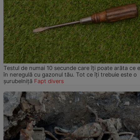
Testul de numai 10 secunde care îți poate arăta ce 
în neregulă cu gazonul tău. Tot ce îți trebuie este o
șurubelniță
Fapt divers