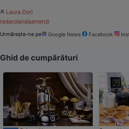
Laura Dori
radar
olanda
amenzi
Urmărește-ne pe
Google News
Facebook
In
Ghid de cumpărături