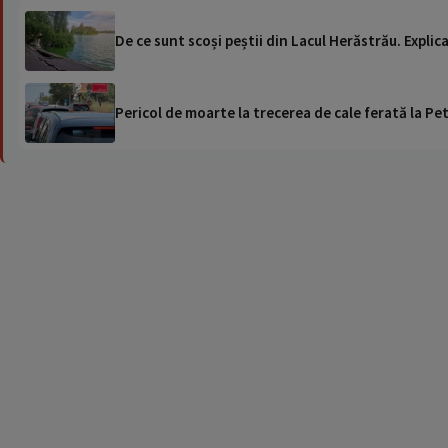
De ce sunt scoși peștii din Lacul Herăstrău. Explica
Pericol de moarte la trecerea de cale ferată la Pet