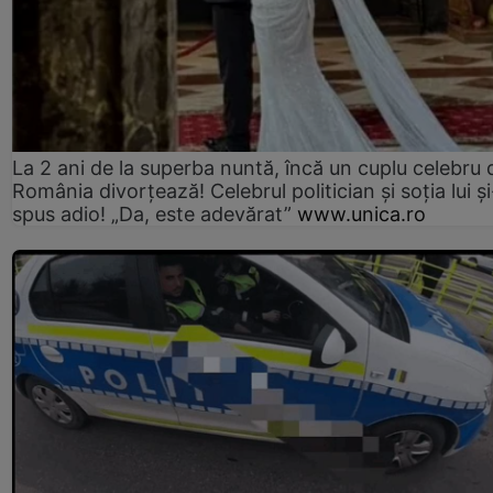
La 2 ani de la superba nuntă, încă un cuplu celebru 
România divorțează! Celebrul politician și soția lui ș
spus adio! „Da, este adevărat”
www.unica.ro