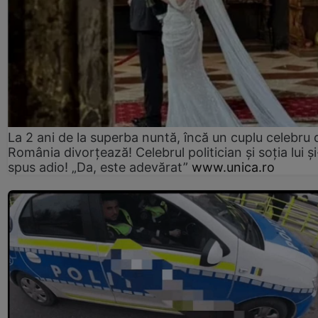
La 2 ani de la superba nuntă, încă un cuplu celebru 
România divorțează! Celebrul politician și soția lui ș
spus adio! „Da, este adevărat”
www.unica.ro