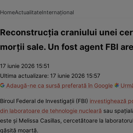
Home
Actualitate
Internațional
Reconstrucția craniului unei ce
morții sale. Un fost agent FBI ar
17 iunie 2026 15:51
Ultima actualizare:
17 iunie 2026 15:57
Adaugă-ne ca sursă preferată în Google
Urmă
Biroul Federal de Investigaţii (FBI)
investighează pos
din laboratoare de tehnologie nucleară
sau spaţială
este și Melissa Casillas, cercetătoare la laboratoru
găsită moartă.