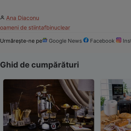
Ana Diaconu
oameni de stiinta
fbi
nuclear
Urmărește-ne pe
Google News
Facebook
In
Ghid de cumpărături