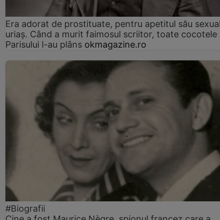
Era adorat de prostituate, pentru apetitul său sexua
uriaș. Când a murit faimosul scriitor, toate cocotele
Parisului l-au plâns
okmagazine.ro
#Biografii
Cine a fost Maurice Nègre, spionul francez care a