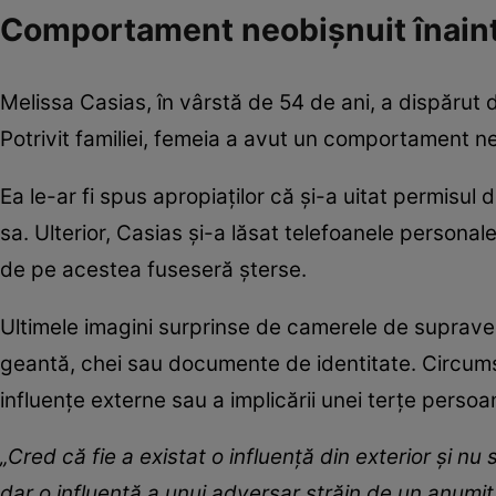
Comportament neobișnuit înaint
Melissa Casias, în vârstă de 54 de ani, a dispărut d
Potrivit familiei, femeia a avut un comportament neo
Ea le-ar fi spus apropiaților că și-a uitat permisul 
sa. Ulterior, Casias și-a lăsat telefoanele personal
de pe acestea fuseseră șterse.
Ultimele imagini surprinse de camerele de suprav
geantă, chei sau documente de identitate. Circumst
influențe externe sau a implicării unei terțe persoa
„Cred că fie a existat o influență din exterior și n
dar o influență a unui adversar străin de un anumit