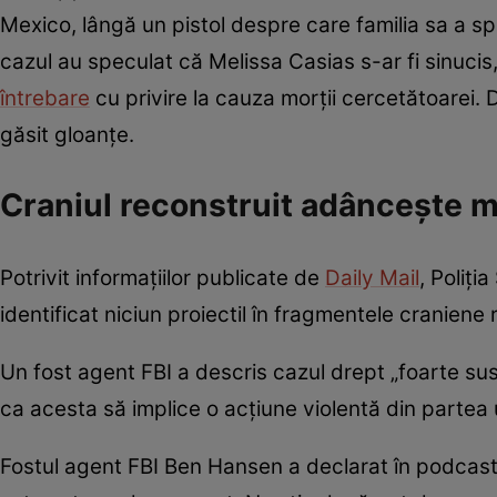
Mexico, lângă un pistol despre care familia sa a sp
cazul au speculat că Melissa Casias s-ar fi sinucis,
întrebare
cu privire la cauza morții cercetătoarei. 
găsit gloanțe.
Craniul reconstruit adâncește mi
Potrivit informațiilor publicate de
Daily Mail
, Poliți
identificat niciun proiectil în fragmentele craniene
Un fost agent FBI a descris cazul drept „foarte su
ca acesta să implice o acțiune violentă din partea 
Fostul agent FBI Ben Hansen a declarat în podcas