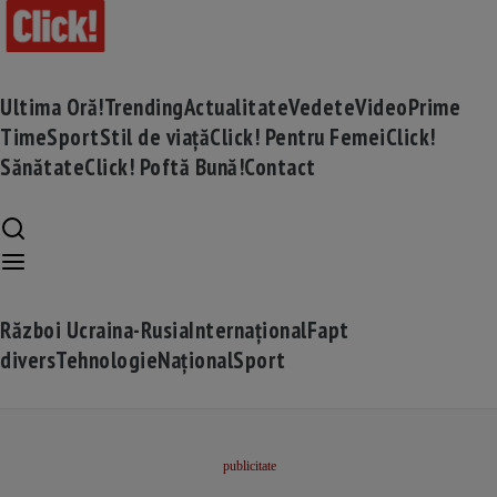
Ultima Oră!
Trending
Actualitate
Vedete
Video
Prime
Time
Sport
Stil de viață
Click! Pentru Femei
Click!
Sănătate
Click! Poftă Bună!
Contact
Război Ucraina-Rusia
Internațional
Fapt
divers
Tehnologie
Național
Sport