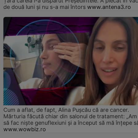
Țara căreia i-a dispărut Președintele. A plecat în va
de două luni și nu s-a mai întors
www.antena3.ro
Cum a aflat, de fapt, Alina Pușcău că are cancer.
Mărturia făcută chiar din salonul de tratament: „Am
să fac niște genuflexiuni și a început să mă înțepe s
www.wowbiz.ro