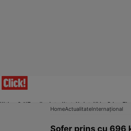
Ultima Oră!
Trending
Actualitate
Vedete
Video
Prime Ti
Home
Actualitate
Internațional
Șofer prins cu 696 