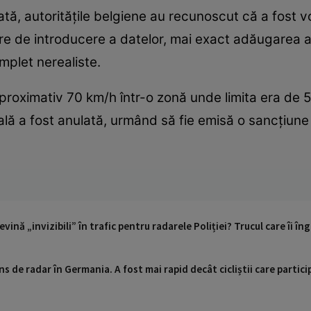
tă, autoritățile belgiene au recunoscut că a fost 
e de introducere a datelor, mai exact adăugarea acc
mplet nerealiste.
proximativ 70 km/h într-o zonă unde limita era de
lă a fost anulată, urmând să fie emisă o sancțiun
vină „invizibili” în trafic pentru radarele Poliției? Trucul care îi îng
ins de radar în Germania. A fost mai rapid decât cicliștii care partic