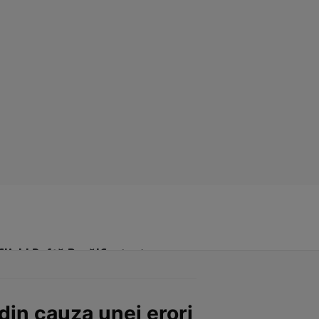
Click! Poftă Bună!
Contact
din cauza unei erori