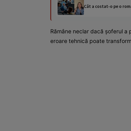
Cât a costat-o pe o româ
Rămâne neclar dacă șoferul a pr
eroare tehnică poate transforma