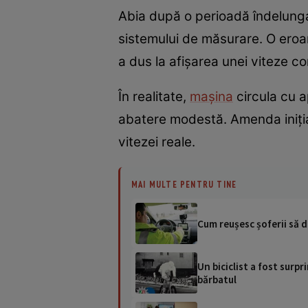
Abia după o perioadă îndelunga
sistemului de măsurare. O eroar
a dus la afișarea unei viteze co
În realitate,
mașina
circula cu a
abatere modestă. Amenda iniția
vitezei reale.
MAI MULTE PENTRU TINE
Cum reușesc șoferii să de
Un biciclist a fost surpr
bărbatul