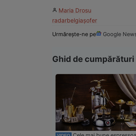
Maria Drosu
radar
belgia
șofer
Urmărește-ne pe
Google New
Ghid de cumpărături
Cele mai bune espresso
VIDEO