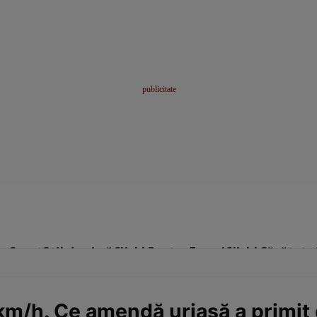
me
Sport
Stil de viață
Click! Pentru Femei
Click! Sănătate
km/h. Ce amendă uriașă a primit 