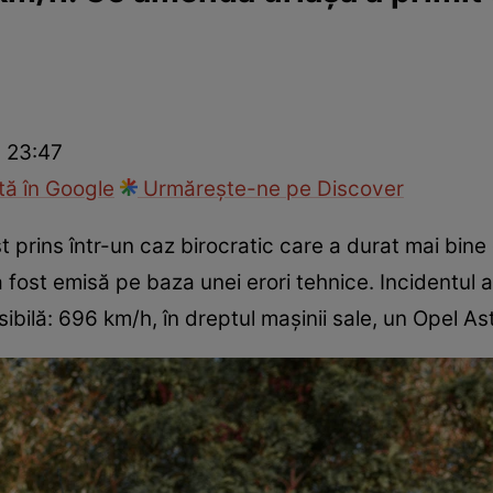
ie
Național
Sport
 23:47
ă în Google
Urmărește-ne pe Discover
t prins într-un caz birocratic care a durat mai bin
fost emisă pe baza unei erori tehnice. Incidentul a 
ibilă: 696 km/h, în dreptul mașinii sale, un Opel As