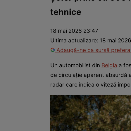
tehnice
Război Ucraina-Rusia
Internațional
Fapt divers
Tehnolog
18 mai 2026 23:47
Ultima actualizare:
18 mai 2026
Adaugă-ne ca sursă preferat
Un automobilist din
Belgia
a fos
de circulație aparent absurdă a 
radar care indica o viteză impos