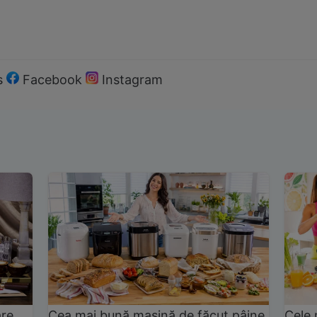
s
Facebook
Instagram
are
Cea mai bună mașină de făcut pâine
Cele 