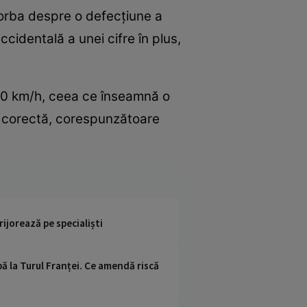
vorba despre o defecțiune a
identală a unei cifre în plus,
 50 km/h, ceea ce înseamnă o
e corectă, corespunzătoare
rijorează pe specialiști
ipă la Turul Franței. Ce amendă riscă