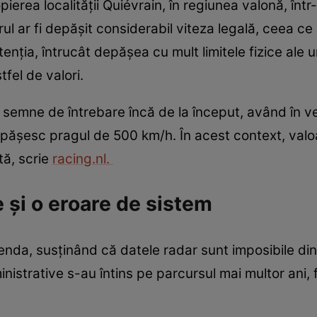
erea localității Quiévrain, în regiunea valonă, într
rul ar fi depășit considerabil viteza legală, ceea c
tenția, întrucât depășea cu mult limitele fizice ale 
fel de valori.
icat semne de întrebare încă de la început, având în
pășesc pragul de 500 km/h. În acest context, val
tă, scrie
racing.nl.
 și o eroare de sistem
enda, susținând că datele radar sunt imposibile di
istrative s-au întins pe parcursul mai multor ani, f