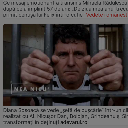
Ce mesaj emoționant a transmis Mihaela Rădulescu
după ce a împlinit 57 de ani: „De ziua mea anul trec
primit cenușa lui Felix într-o cutie”
Vedete româneșt
Diana Șoșoacă se vede „șefă de pușcărie” într-un cl
realizat cu AI. Nicușor Dan, Bolojan, Grindeanu și Si
transformați în deținuți
adevarul.ro