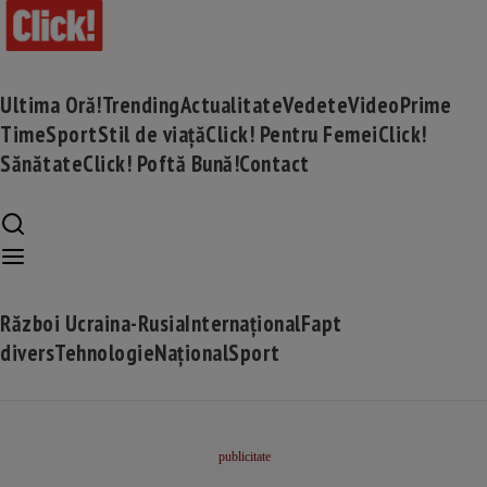
Ultima Oră!
Trending
Actualitate
Vedete
Video
Prime
Time
Sport
Stil de viață
Click! Pentru Femei
Click!
Sănătate
Click! Poftă Bună!
Contact
Război Ucraina-Rusia
Internațional
Fapt
divers
Tehnologie
Național
Sport