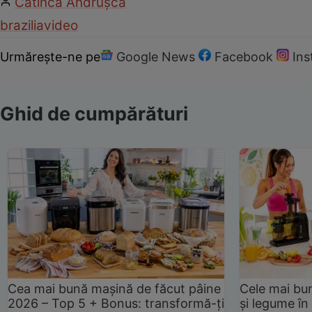
Catinca Andrușcă
brazilia
video
Urmărește-ne pe
Google News
Facebook
In
Ghid de cumpărături
Cea mai bună mașină de făcut pâine
Cele mai bu
2026 – Top 5 + Bonus: transformă-ți
și legume în