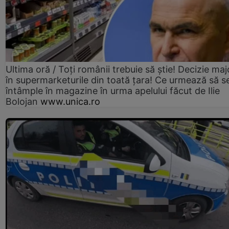
Ultima oră / Toți românii trebuie să știe! Decizie maj
în supermarketurile din toată țara! Ce urmează să s
întâmple în magazine în urma apelului făcut de Ilie
Bolojan
www.unica.ro