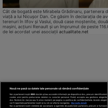
Cât de bogată este Mirabela Grădinaru, partenera 
viață a lui Nicușor Dan. Ce găsim în declarația de av
terenuri în Ilfov și Vaslui, două case moștenite, două
mașini, acțiuni Renault și un împrumut de peste 116
de lei acordat unei asociații
actualitate.net
Nouă ne pasă ca datele tale personale să rămână confidențiale
Noi și partenerii noștri
606
stocăm și/sau accesăm informații pe dispozitivul dvs., precum identificatorii
cookie unici pentru prelucrarea datelor cu caracter personal. Puteți accepta sau gestiona alegerile
dvs. făcând clic mai jos sau în orice moment, pe pagina cu politica de confidențialitate. Aceste alegeri
vor fi raportate partenerilor noștri și nu vă vor afecta navigarea.
Mai multe detalii
Noi si partenerii nostri (retelele de socializare si agentiile de publicitate partenere, precum si furnizorii