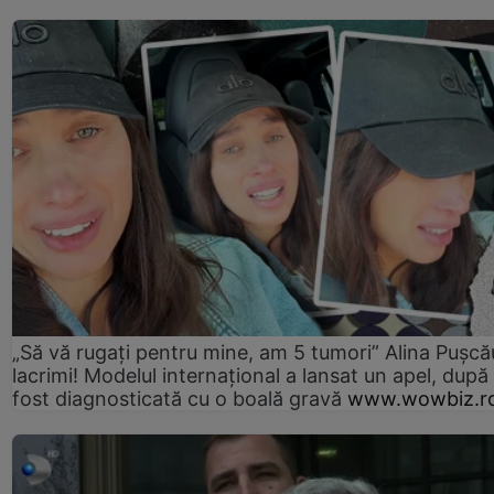
„Să vă rugați pentru mine, am 5 tumori” Alina Pușcău
lacrimi! Modelul internațional a lansat un apel, după
fost diagnosticată cu o boală gravă
www.wowbiz.r