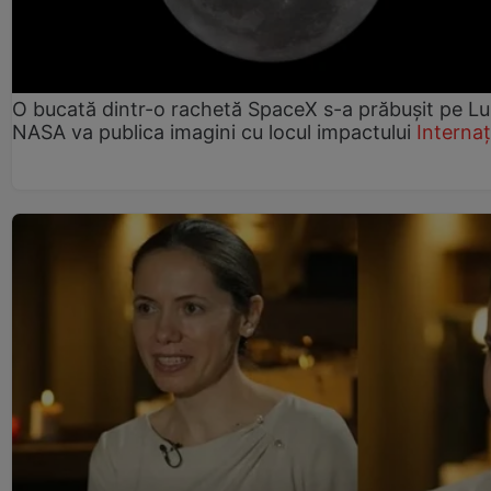
O bucată dintr-o rachetă SpaceX s-a prăbușit pe Lu
NASA va publica imagini cu locul impactului
Internaț