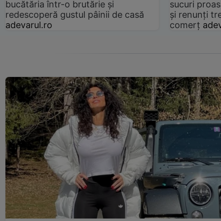
bucătăria într-o brutărie și
sucuri proas
redescoperă gustul pâinii de casă
și renunți tr
adevarul.ro
comerț
adev