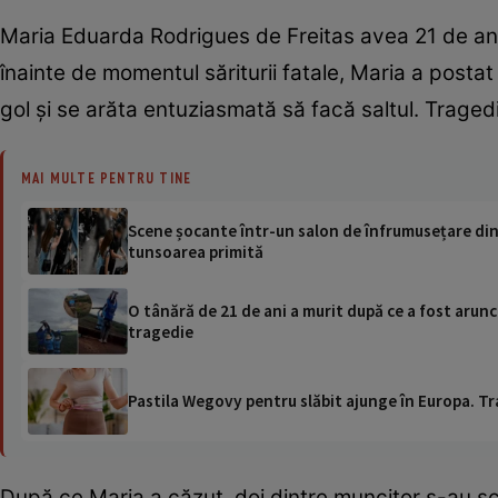
Maria Eduarda Rodrigues de Freitas avea 21 de ani,
înainte de momentul săriturii fatale, Maria a postat
gol și se arăta entuziasmată să facă saltul. Tragedi
MAI MULTE PENTRU TINE
Scene șocante într-un salon de înfrumusețare din Br
tunsoarea primită
O tânără de 21 de ani a murit după ce a fost arun
tragedie
Pastila Wegovy pentru slăbit ajunge în Europa. Tr
După ce Maria a căzut, doi dintre muncitor s-au sch