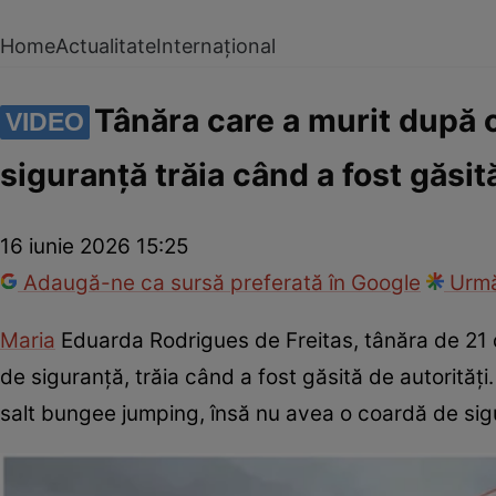
Home
Actualitate
Internațional
Tânăra care a murit după c
VIDEO
siguranță trăia când a fost găsi
16 iunie 2026 15:25
Adaugă-ne ca sursă preferată în Google
Urmă
Maria
Eduarda Rodrigues de Freitas, tânăra de 21 d
de siguranță, trăia când a fost găsită de autorități.
salt bungee jumping, însă nu avea o coardă de sig