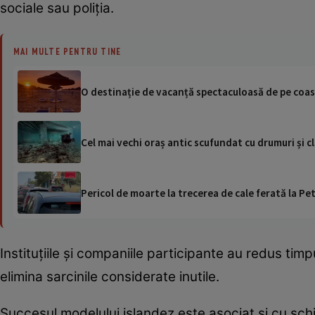
sociale sau poliția.
MAI MULTE PENTRU TINE
O destinație de vacanță spectaculoasă de pe coasta
Cel mai vechi oraș antic scufundat cu drumuri și c
Pericol de moarte la trecerea de cale ferată la Pet
Instituțiile și companiile participante au redus timp
elimina sarcinile considerate inutile.
Succesul modelului islandez este asociat și cu sc