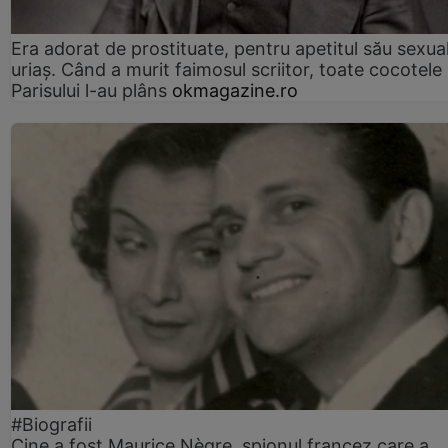
Era adorat de prostituate, pentru apetitul său sexua
uriaș. Când a murit faimosul scriitor, toate cocotele
Parisului l-au plâns
okmagazine.ro
#Biografii
Cine a fost Maurice Nègre, spionul francez care a