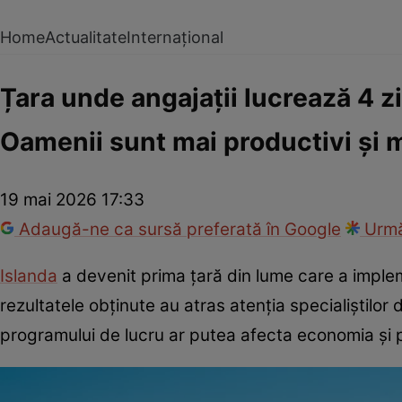
Home
Actualitate
Internațional
Țara unde angajații lucrează 4 z
Oamenii sunt mai productivi și m
19 mai 2026 17:33
Adaugă-ne ca sursă preferată în Google
Urmă
Islanda
a devenit prima țară din lume care a implem
rezultatele obținute au atras atenția specialiștilo
programului de lucru ar putea afecta economia și pr