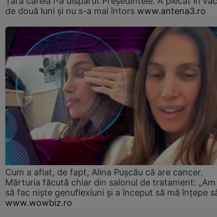
Țara căreia i-a dispărut Președintele. A plecat în va
de două luni și nu s-a mai întors
www.antena3.ro
Cum a aflat, de fapt, Alina Pușcău că are cancer.
Mărturia făcută chiar din salonul de tratament: „Am
să fac niște genuflexiuni și a început să mă înțepe s
www.wowbiz.ro