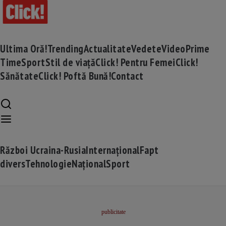
Ultima Oră!
Trending
Actualitate
Vedete
Video
Prime
Time
Sport
Stil de viață
Click! Pentru Femei
Click!
Sănătate
Click! Poftă Bună!
Contact
Război Ucraina-Rusia
Internațional
Fapt
divers
Tehnologie
Național
Sport