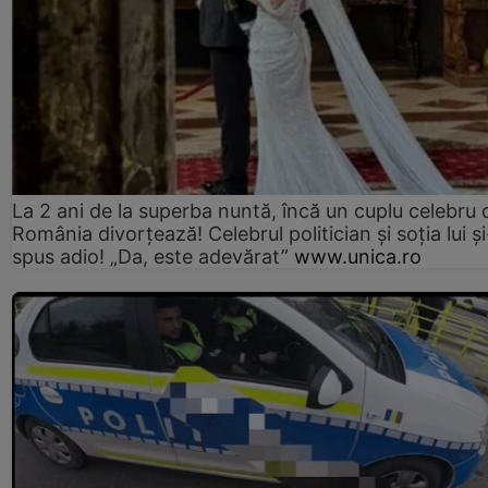
La 2 ani de la superba nuntă, încă un cuplu celebru 
România divorțează! Celebrul politician și soția lui ș
spus adio! „Da, este adevărat”
www.unica.ro