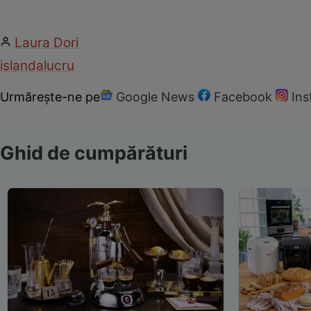
Laura Dori
islanda
lucru
Urmărește-ne pe
Google News
Facebook
In
Ghid de cumpărături