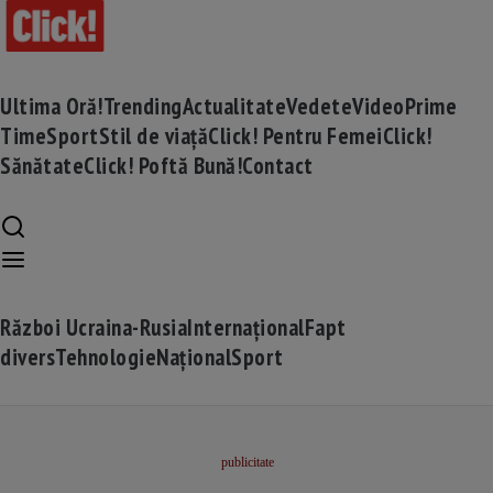
Ultima Oră!
Trending
Actualitate
Vedete
Video
Prime
Time
Sport
Stil de viață
Click! Pentru Femei
Click!
Sănătate
Click! Poftă Bună!
Contact
Război Ucraina-Rusia
Internațional
Fapt
divers
Tehnologie
Național
Sport