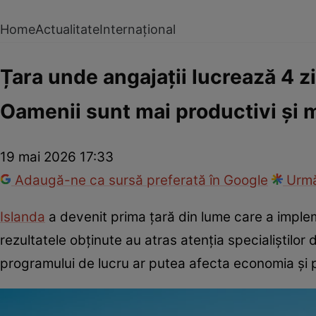
Home
Actualitate
Internațional
Țara unde angajații lucrează 4 z
Oamenii sunt mai productivi și m
19 mai 2026 17:33
Adaugă-ne ca sursă preferată în Google
Urmă
Islanda
a devenit prima țară din lume care a implem
rezultatele obținute au atras atenția specialiștilo
programului de lucru ar putea afecta economia și pr