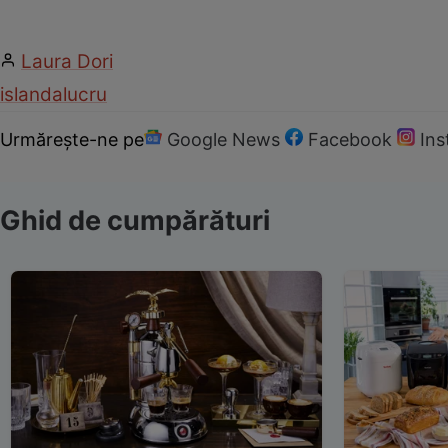
Laura Dori
islanda
lucru
Urmărește-ne pe
Google News
Facebook
In
Ghid de cumpărături