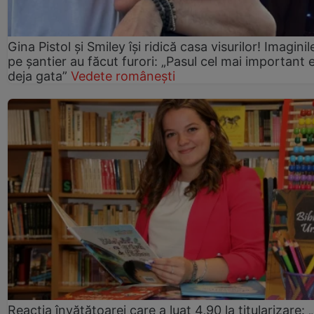
Gina Pistol și Smiley își ridică casa visurilor! Imaginil
pe șantier au făcut furori: „Pasul cel mai important 
deja gata”
Vedete românești
Reacția învățătoarei care a luat 4,90 la titularizare: