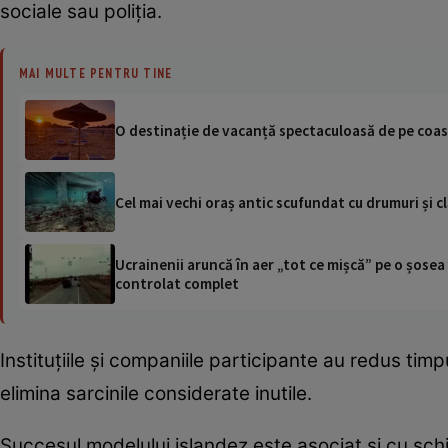
sociale sau poliția.
MAI MULTE PENTRU TINE
O destinație de vacanță spectaculoasă de pe coasta
Cel mai vechi oraș antic scufundat cu drumuri și c
Ucrainenii aruncă în aer „tot ce mișcă” pe o șose
controlat complet
Instituțiile și companiile participante au redus timp
elimina sarcinile considerate inutile.
Succesul modelului islandez este asociat și cu sc