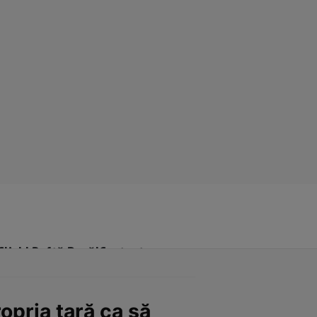
Click! Poftă Bună!
Contact
opria țară ca să