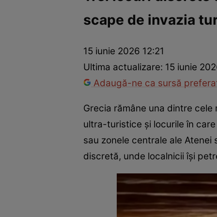
scape de invazia tur
Război Ucraina-Rusia
Internațional
Fapt divers
Tehnolog
15 iunie 2026 12:21
Ultima actualizare:
15 iunie 202
Adaugă-ne ca sursă preferat
Grecia rămâne una dintre cele ma
ultra-turistice și locurile în ca
sau zonele centrale ale Atenei s
discretă, unde localnicii își pe