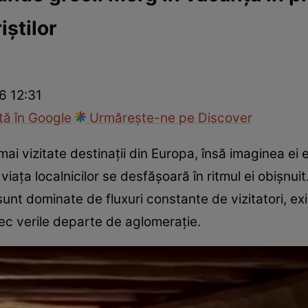
iștilor
ie
Național
Sport
6 12:31
ă în Google
Urmărește-ne pe Discover
i vizitate destinații din Europa, însă imaginea ei e
re viața localnicilor se desfășoară în ritmul ei obișnu
unt dominate de fluxuri constante de vizitatori, exi
trec verile departe de aglomerație.