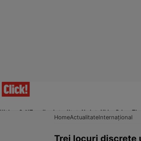
Ultima Oră!
Trending
Actualitate
Vedete
Video
Prime Ti
Home
Actualitate
Internațional
Trei locuri discrete