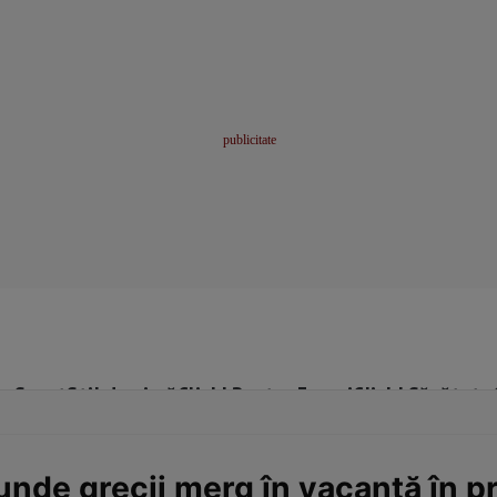
me
Sport
Stil de viață
Click! Pentru Femei
Click! Sănătate
 unde grecii merg în vacanță în pr