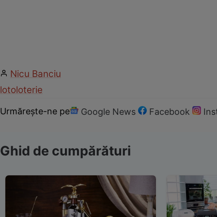
Nicu Banciu
loto
loterie
Urmărește-ne pe
Google News
Facebook
In
Ghid de cumpărături