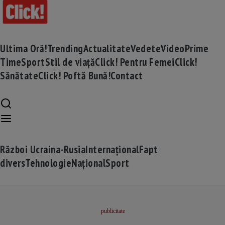
Ultima Oră!
Trending
Actualitate
Vedete
Video
Prime
Time
Sport
Stil de viață
Click! Pentru Femei
Click!
Sănătate
Click! Poftă Bună!
Contact
Război Ucraina-Rusia
Internațional
Fapt
divers
Tehnologie
Național
Sport