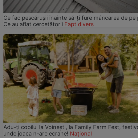
Ce fac pescărușii înainte să-ți fure mâncarea de pe p
Ce au aflat cercetătorii
Fapt divers
Adu-ți copilul la Voinești, la Family Farm Fest, festiv
unde joaca n-are ecrane!
Național