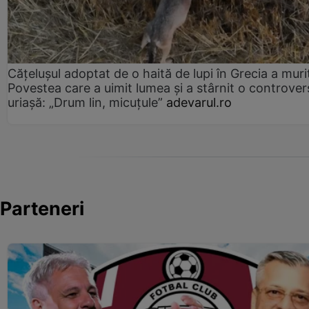
Cățelușul adoptat de o haită de lupi în Grecia a muri
Povestea care a uimit lumea și a stârnit o controver
uriașă: „Drum lin, micuțule”
adevarul.ro
Parteneri