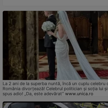
La 2 ani de la superba nuntă, încă un cuplu celebru 
România divorțează! Celebrul politician și soția lui ș
spus adio! „Da, este adevărat”
www.unica.ro