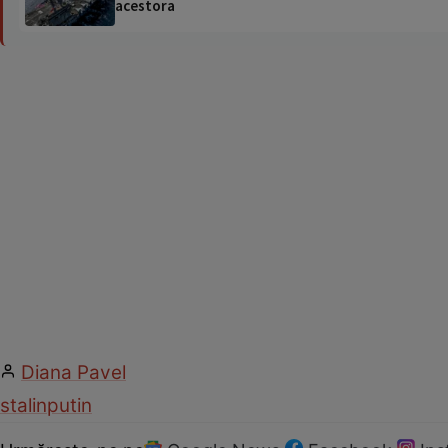
acestora
Diana Pavel
stalin
putin