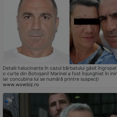
Detalii halucinante în cazul bărbatului găsit îngropat
o curte din Botoșani! Marinel a fost înjunghiat în ini
iar concubina lui se numără printre suspecți
www.wowbiz.ro