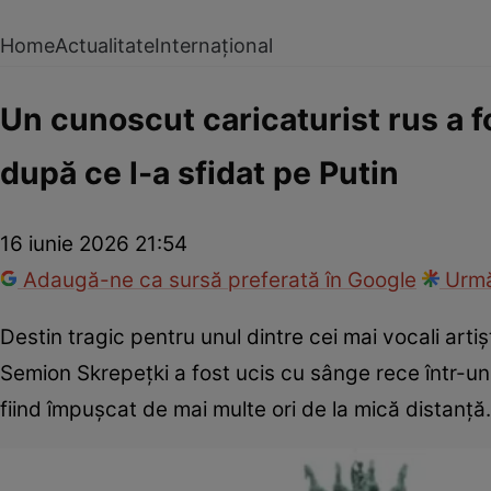
Home
Actualitate
Internațional
Un cunoscut caricaturist rus a f
după ce l-a sfidat pe Putin
16 iunie 2026 21:54
Adaugă-ne ca sursă preferată în Google
Urmă
Destin tragic pentru unul dintre cei mai vocali arti
Semion Skrepețki a fost ucis cu sânge rece într-un 
fiind împușcat de mai multe ori de la mică distanță.