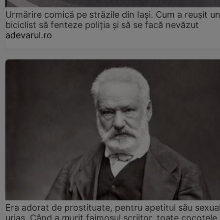
Urmărire comică pe străzile din Iași. Cum a reușit u
biciclist să fenteze poliția și să se facă nevăzut
adevarul.ro
Era adorat de prostituate, pentru apetitul său sexua
uriaș. Când a murit faimosul scriitor, toate cocotele