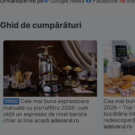
Urmărește-ne pe
Google News
Facebook
In
Ghid de cumpărături
Cele mai bune espressoare
Cea mai bun
VIDEO
2026 – Top 
manuale cu portafiltru 2026: cum
bucătăria înt
obții un espresso de nivel barista
redescoperă 
chiar la tine acasă
adevarul.ro
adevarul.ro