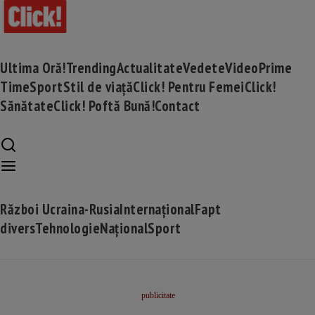
Ultima Oră!
Trending
Actualitate
Vedete
Video
Prime
Time
Sport
Stil de viață
Click! Pentru Femei
Click!
Sănătate
Click! Poftă Bună!
Contact
Război Ucraina-Rusia
Internațional
Fapt
divers
Tehnologie
Național
Sport