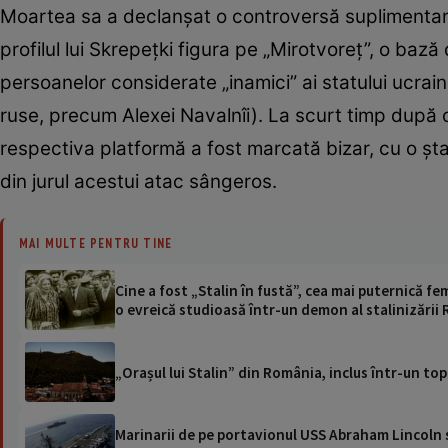
Moartea sa a declanșat o controversă suplimentară 
profilul lui Skrepețki figura pe „Mirotvoreț”, o baz
persoanelor considerate „inamici” ai statului ucraine
ruse, precum Alexei Navalnîi). La scurt timp după 
respectiva platformă a fost marcată bizar, cu o ștam
din jurul acestui atac sângeros.
MAI MULTE PENTRU TINE
Cine a fost „Stalin în fustă”, cea mai puternică 
o evreică studioasă într-un demon al stalinizării
„Orașul lui Stalin” din România, inclus într-un to
Marinarii de pe portavionul USS Abraham Lincoln su