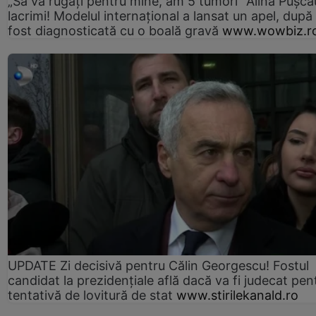
„Să vă rugați pentru mine, am 5 tumori” Alina Pușcău
lacrimi! Modelul internațional a lansat un apel, după
fost diagnosticată cu o boală gravă
www.wowbiz.r
UPDATE Zi decisivă pentru Călin Georgescu! Fostul
candidat la prezidențiale află dacă va fi judecat pen
tentativă de lovitură de stat
www.stirilekanald.ro