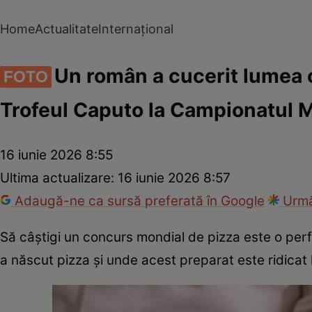
Home
Actualitate
Internațional
Un român a cucerit lumea c
FOTO
Trofeul Caputo la Campionatul M
16 iunie 2026 8:55
Ultima actualizare:
16 iunie 2026 8:57
Adaugă-ne ca sursă preferată în Google
Urmă
Să câștigi un concurs mondial de pizza este o per
a născut pizza și unde acest preparat este ridicat 