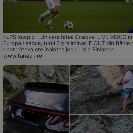
KuPS Kuopio – Universitatea Craiova, LIVE VIDEO în
Europa League, turul 3 preliminar. E OUT din Bănie 
doar câteva ore înaintea jocului din Finlanda
www.fanatik.ro