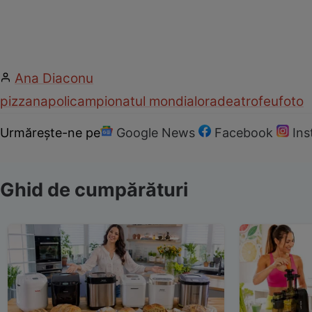
Ana Diaconu
pizza
napoli
campionatul mondial
oradea
trofeu
foto
Urmărește-ne pe
Google News
Facebook
In
Ghid de cumpărături