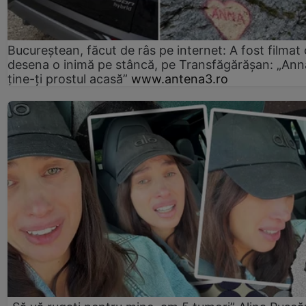
Bucureștean, făcut de râs pe internet: A fost filmat
desena o inimă pe stâncă, pe Transfăgărășan: „Ann
ține-ți prostul acasă”
www.antena3.ro