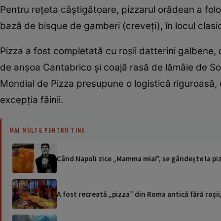
Pentru reţeta câştigătoare, pizzarul orădean a folo
bază de bisque de gamberi (creveţi), în locul clasic
Pizza a fost completată cu roşii datterini galbene, 
de anşoa Cantabrico şi coajă rasă de lămâie de So
Mondial de Pizza presupune o logistică riguroasă, con
excepţia făinii.
MAI MULTE PENTRU TINE
Când Napoli zice „Mamma mia!”, se gândește la pizz
A fost recreată „pizza” din Roma antică fără roșii