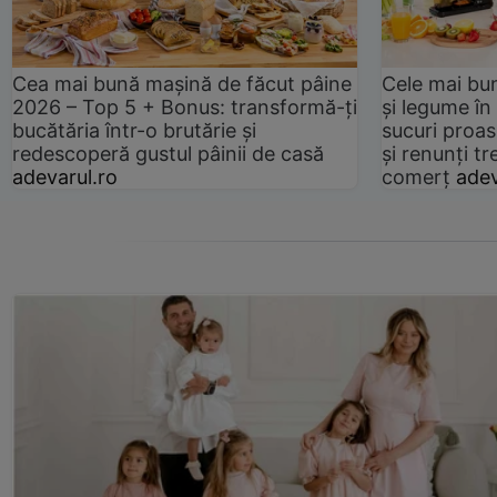
Cea mai bună mașină de făcut pâine
Cele mai bu
2026 – Top 5 + Bonus: transformă-ți
și legume în
bucătăria într-o brutărie și
sucuri proas
redescoperă gustul pâinii de casă
și renunți tr
adevarul.ro
comerț
adev