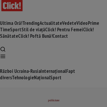
Ultima Oră!
Trending
Actualitate
Vedete
Video
Prime
Time
Sport
Stil de viață
Click! Pentru Femei
Click!
Sănătate
Click! Poftă Bună!
Contact
Război Ucraina-Rusia
Internațional
Fapt
divers
Tehnologie
Național
Sport