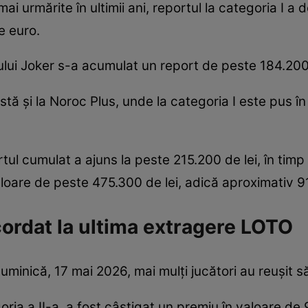
mai urmărite în ultimii ani, reportul la categoria I a 
e euro.
ocului Joker s-a acumulat un report de peste 184.200 
tă și la Noroc Plus, unde la categoria I este pus î
ul cumulat a ajuns la peste 215.200 de lei, în timp c
aloare de peste 475.300 de lei, adică aproximativ 9
cordat la ultima extragere LOTO
uminică, 17 mai 2026, mai mulți jucători au reușit s
oria a II-a, a fost câștigat un premiu în valoare de 