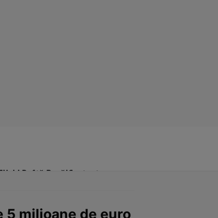
Click! Poftă Bună!
Contact
e 5 milioane de euro