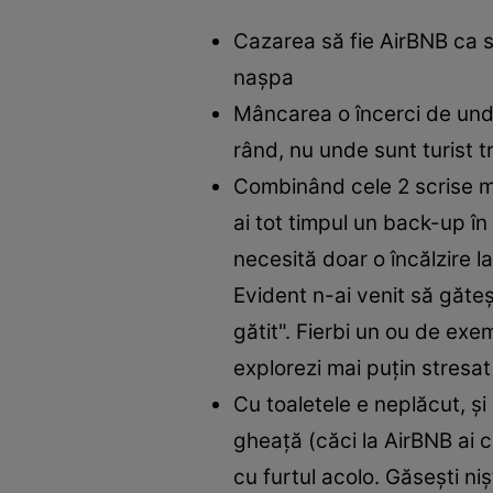
Cazarea să fie AirBNB ca să 
nașpa
Mâncarea o încerci de unde
rând, nu unde sunt turist t
Combinând cele 2 scrise ma
ai tot timpul un back-up în
necesită doar o încălzire la
Evident n-ai venit să găte
gătit". Fierbi un ou de exe
explorezi mai puțin stresat
Cu toaletele e neplăcut, și
gheață (căci la AirBNB ai c
cu furtul acolo. Găsești ni