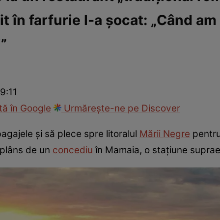
imit în farfurie l-a șocat: „Când 
ie
Național
Sport
i”
 9:11
ă în Google
Urmărește-ne pe Discover
agajele și să plece spre litoralul
Mării Negre
pentru
 plâns de un
concediu
în Mamaia, o stațiune supraev