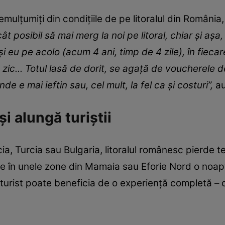
nemulțumiți din condițiile de pe litoralul din Români
ât posibil să mai merg la noi pe litoral, chiar și aș
i eu pe acolo (acum 4 ani, timp de 4 zile), în fieca
 zic... Totul lasă de dorit, se agață de voucherele d
e e mai ieftin sau, cel mult, la fel ca și costuri”,
au
i alungă turiștii
a, Turcia sau Bulgaria, litoralul românesc pierde te
imp ce în unele zone din Mamaia sau Eforie Nord o no
i turist poate beneficia de o experiență completă – 