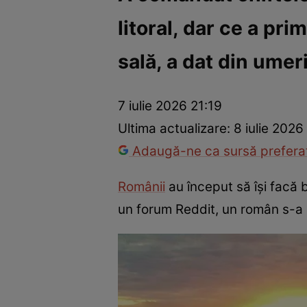
litoral, dar ce a pr
Război Ucraina-Rusia
Internațional
Fapt divers
Tehnolog
sală, a dat din umer
7 iulie 2026 21:19
Ultima actualizare:
8 iulie 2026
Adaugă-ne ca sursă preferat
Românii
au început să își facă b
un forum Reddit, un român s-a