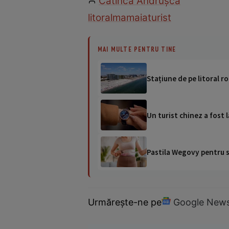
Catinca Andrușcă
litoral
mamaia
turist
MAI MULTE PENTRU TINE
Stațiune de pe litoral r
Un turist chinez a fost 
Pastila Wegovy pentru sl
Urmărește-ne pe
Google New