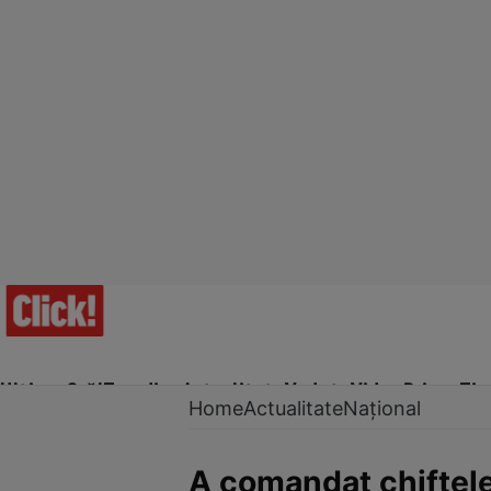
Ultima Oră!
Trending
Actualitate
Vedete
Video
Prime Ti
Home
Actualitate
Național
A comandat chiftele