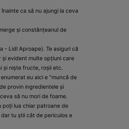
i înainte ca să nu ajungi la ceva
e merge și constănțeanul de
 - Lidl Aproape). Te asiguri că
r și evident multe opțiuni care
și niște fructe, roșii etc.
m enumerat eu aici e "muncă de
nde provin ingredientele și
re ceva să nu mori de foame.
șa poți lua chiar patroane de
dar tu știi cât de periculos e