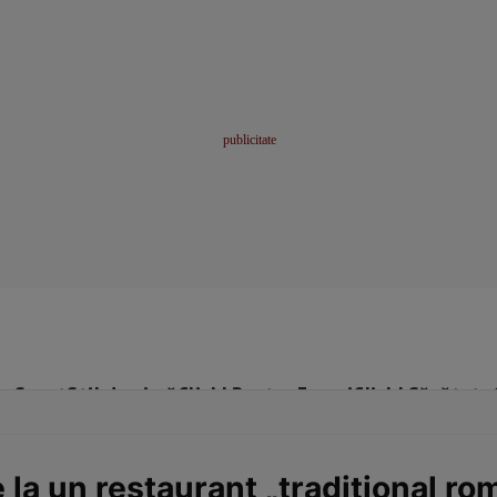
me
Sport
Stil de viață
Click! Pentru Femei
Click! Sănătate
 la un restaurant „tradițional r