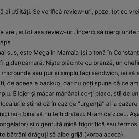
ai utilități. Se verifică review-uri, poze, tot ce vre
 vrei, ai tot așa review-uri. Încerci să mergi und
raps
i sus, este Mega în Mamaia (și o tonă în Constanța
 frigider/cameră. Niște plăcinte cu brânză, un chefi
 microunde sau pur și simplu faci sandwich, iei să ai 
ști, de aceea e backup, dar nu poți spune că ce a
mplu. E lejer și măcar mănânci ce-ți place, știi de u
 localurile știind că în caz de "urgență" ai la caza
 nici nu-i bine să nu te hidratezi. N-am ce zice... A
ongelator) și o gentuță mică frigorifică sau termos, 
ște bătrâni drăguți să aibe grijă (vorba aceea).