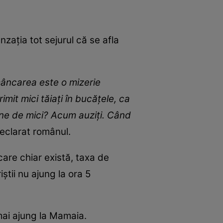
zația tot sejurul că se afla
mâncarea este o mizerie
mit mici tăiați în bucățele, ca
arne de mici? Acum auziți. Când
declarat românul.
 care chiar există, taxa de
știi nu ajung la ora 5
mai ajung la Mamaia.