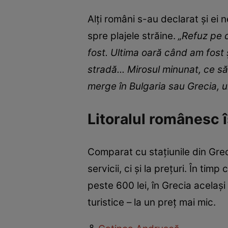
Alți români s-au declarat și ei 
spre plajele străine.
„Refuz pe c
fost. Ultima oară când am fost ș
stradă... Mirosul minunat, ce să
merge în Bulgaria sau Grecia, und
Litoralul românesc îș
Comparat cu stațiunile din Greci
servicii, ci și la prețuri. În t
peste 600 lei, în Grecia acelaș
turistice – la un preț mai mic.