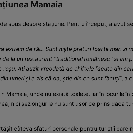
ațiunea Mamaia
de spus despre stațiune. Pentru început, a avut sen
a extrem de rău. Sunt niște preturi foarte mari și 
de la un restaurant "tradițional românesc" și am pri
os roșu. Ați auzit vreodată de chiftele făcute din c
in umeri și a zis că da, știe din ce sunt făcuți”
, a 
in Mamaia, unde nu există toalete, iar în locurile în
ea, nici șezlongurile nu sunt ușor de prins dacă turi
tășit câteva sfaturi personale pentru turiștii care 