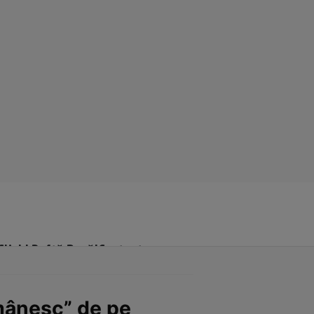
Click! Poftă Bună!
Contact
omânesc” de pe