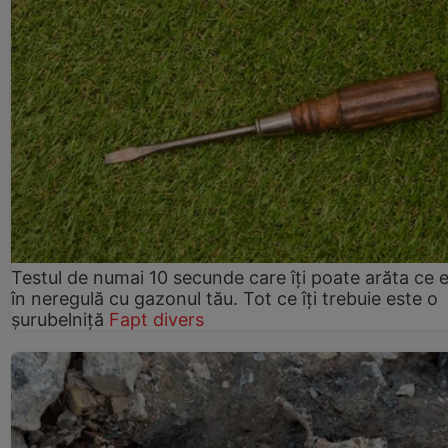
Testul de numai 10 secunde care îți poate arăta ce 
în neregulă cu gazonul tău. Tot ce îți trebuie este o
șurubelniță
Fapt divers