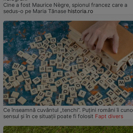
Cine a fost Maurice Nègre, spionul francez care a
sedus-o pe Maria Tănase
historia.ro
Ce înseamnă cuvântul „tenchi”. Puțini români îi cun
sensul și în ce situații poate fi folosit
Fapt divers