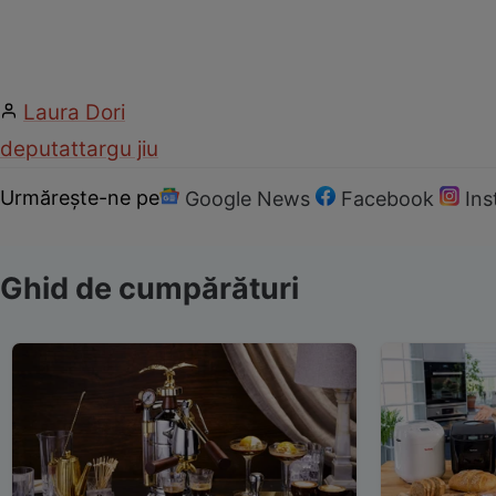
Laura Dori
deputat
targu jiu
Urmărește-ne pe
Google News
Facebook
In
Ghid de cumpărături