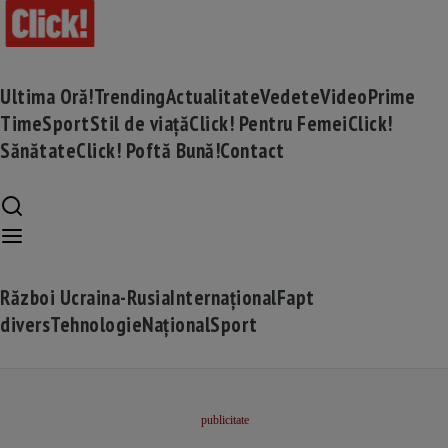
Ultima Oră!
Trending
Actualitate
Vedete
Video
Prime
Time
Sport
Stil de viață
Click! Pentru Femei
Click!
Sănătate
Click! Poftă Bună!
Contact
Război Ucraina-Rusia
Internațional
Fapt
divers
Tehnologie
Național
Sport