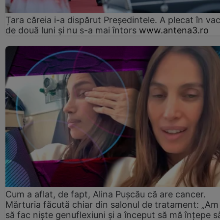
Țara căreia i-a dispărut Președintele. A plecat în va
de două luni și nu s-a mai întors
www.antena3.ro
Cum a aflat, de fapt, Alina Pușcău că are cancer.
Mărturia făcută chiar din salonul de tratament: „Am
să fac niște genuflexiuni și a început să mă înțepe s