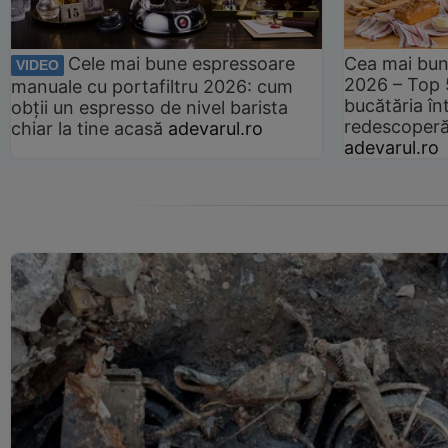
Cele mai bune espressoare
Cea mai bun
VIDEO
2026 – Top 
manuale cu portafiltru 2026: cum
bucătăria înt
obții un espresso de nivel barista
redescoperă 
chiar la tine acasă
adevarul.ro
adevarul.ro