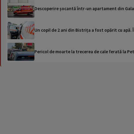
Descoperire șocantă într-un apartament din Galați. 
Un copil de 2 ani din Bistrița a fost opărit cu apă. 
Pericol de moarte la trecerea de cale ferată la Pet