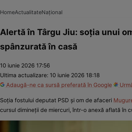
Home
Actualitate
Național
Alertă în Târgu Jiu: soția unui o
spânzurată în casă
10 iunie 2026 17:56
Ultima actualizare:
10 iunie 2026 18:18
Adaugă-ne ca sursă preferată în Google
Urmă
Soția fostului deputat PSD și om de afaceri
Mugure
cursul dimineții de miercuri, într-o anexă aflată în c