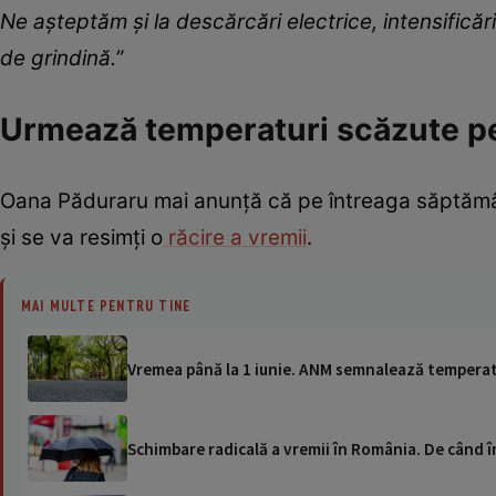
Ne așteptăm și la descărcări electrice, intensificăr
de grindină.”
Urmează temperaturi scăzute pe
Oana Păduraru mai anunță că pe întreaga săptămân
și se va resimți o
răcire a vremii
.
MAI MULTE PENTRU TINE
Vremea până la 1 iunie. ANM semnalează temperat
Schimbare radicală a vremii în România. De când în