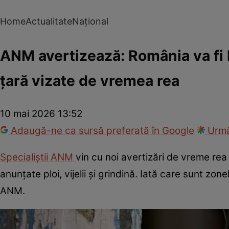
Home
Actualitate
Național
ANM avertizează: România va fi l
țară vizate de vremea rea
10 mai 2026 13:52
Adaugă-ne ca sursă preferată în Google
Urmă
Specialiștii ANM
vin cu noi avertizări de vreme re
anunțate ploi, vijelii și grindină. Iată care sunt z
ANM.