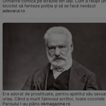
Urmărire comică pe străzile din Iași. Cum a reușit u
biciclist să fenteze poliția și să se facă nevăzut
adevarul.ro
Era adorat de prostituate, pentru apetitul său sexua
uriaș. Când a murit faimosul scriitor, toate cocotele
Parisului l-au plâns
okmagazine.ro