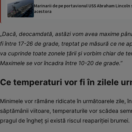
Marinarii de pe portavionul USS Abraham Lincoln su
acestora
„Dacă, deocamdată, astăzi vom avea maxime până la
fi între 17-26 de grade, treptat pe măsură ce ne ap
va cuprinde toate zonele țării și vorbim chiar de t
Maximele se vor încadra între 10-20 de grade.”
Ce temperaturi vor fi în zilele 
Minimele vor rămâne ridicate în următoarele zile, înt
săptămânii viitoare, temperaturile vor scădea semn
pragul de îngheț și există riscul reapariției brumei.