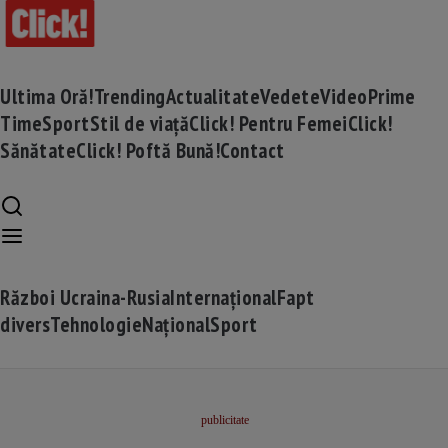
Ultima Oră!
Trending
Actualitate
Vedete
Video
Prime
Time
Sport
Stil de viață
Click! Pentru Femei
Click!
Sănătate
Click! Poftă Bună!
Contact
Război Ucraina-Rusia
Internațional
Fapt
divers
Tehnologie
Național
Sport