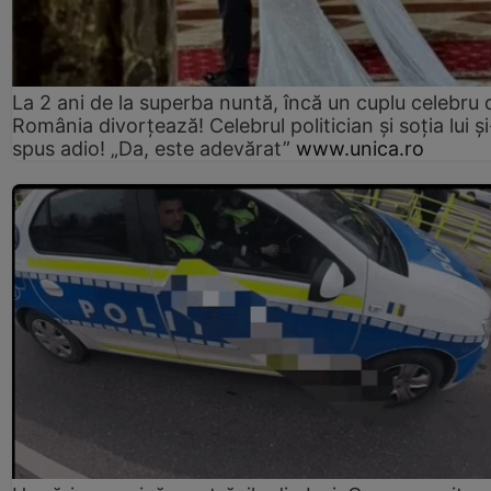
La 2 ani de la superba nuntă, încă un cuplu celebru 
România divorțează! Celebrul politician și soția lui ș
spus adio! „Da, este adevărat”
www.unica.ro