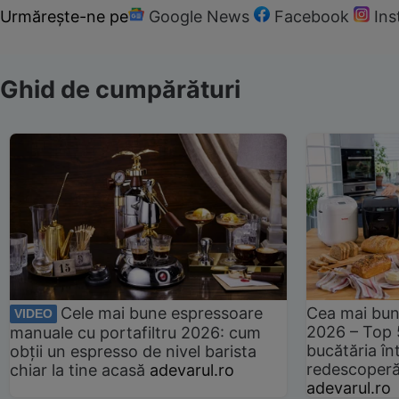
Urmărește-ne pe
Google News
Facebook
In
Ghid de cumpărături
Cele mai bune espressoare
Cea mai bun
VIDEO
2026 – Top 
manuale cu portafiltru 2026: cum
bucătăria înt
obții un espresso de nivel barista
redescoperă 
chiar la tine acasă
adevarul.ro
adevarul.ro