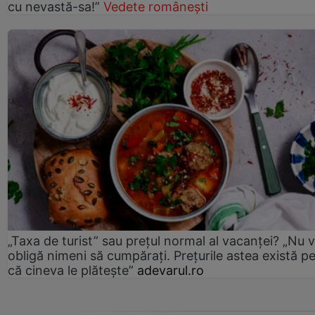
cu nevastă-sa!”
Vedete românești
„Taxa de turist” sau prețul normal al vacanței? „Nu 
obligă nimeni să cumpărați. Prețurile astea există p
că cineva le plătește”
adevarul.ro