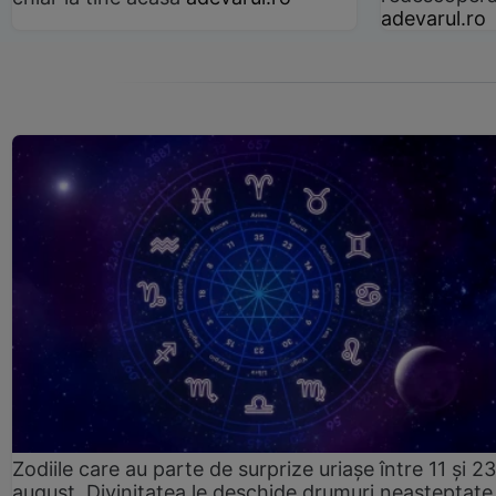
adevarul.ro
Zodiile care au parte de surprize uriașe între 11 și 23
august. Divinitatea le deschide drumuri neașteptate