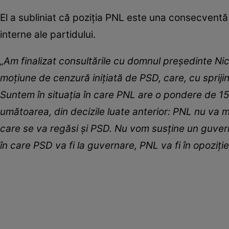
El a subliniat că poziția PNL este una consecventă 
interne ale partidului.
„Am finalizat consultările cu domnul preşedinte Ni
moţiune de cenzură iniţiată de PSD, care, cu spriji
Suntem în situaţia în care PNL are o pondere de 15%
umătoarea, din decizile luate anterior: PNL nu va m
care se va regăsi şi PSD. Nu vom susţine un guvern 
în care PSD va fi la guvernare, PNL va fi în opoziţie