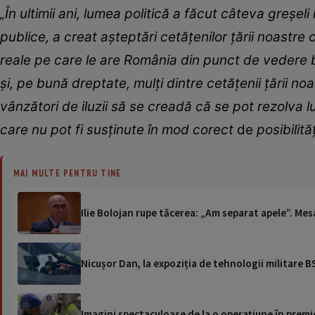
„În ultimii ani, lumea politică a făcut câteva greşel
publice, a creat aşteptări cetăţenilor ţării noastre 
reale pe care le are România din punct de vedere b
şi, pe bună dreptate, mulţi dintre cetăţenii ţării no
vânzători de iluzii să se creadă că se pot rezolva lu
care nu pot fi susţinute în mod corect
de
posibilită
MAI MULTE PENTRU TINE
Ilie Bolojan rupe tăcerea: „Am separat apele”. Mesa
Nicușor Dan, la expoziția de tehnologii militare BS
Imagini spectaculoase de la o operațiune în premie