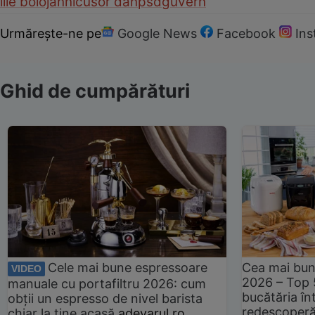
ilie bolojan
nicusor dan
psd
guvern
Urmărește-ne pe
Google News
Facebook
In
Ghid de cumpărături
Cele mai bune espressoare
Cea mai bun
VIDEO
2026 – Top 
manuale cu portafiltru 2026: cum
bucătăria înt
obții un espresso de nivel barista
redescoperă 
chiar la tine acasă
adevarul.ro