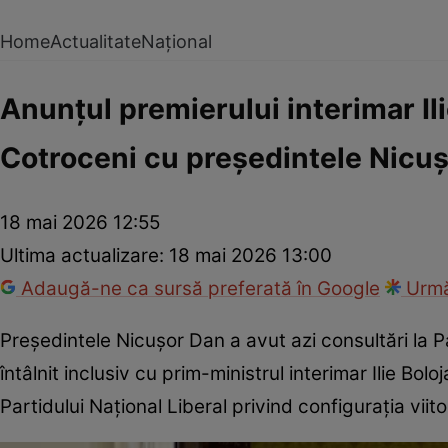
Home
Actualitate
Național
Anunțul premierului interimar Ili
Cotroceni cu președintele Nicu
18 mai 2026 12:55
Ultima actualizare:
18 mai 2026 13:00
Adaugă-ne ca sursă preferată în Google
Urmă
Președintele Nicuşor Dan a avut azi consultări la P
întâlnit inclusiv cu prim-ministrul interimar Ilie Bolo
Partidului Național Liberal privind configurația viit