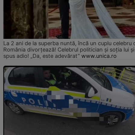
La 2 ani de la superba nuntă, încă un cuplu celebru 
România divorțează! Celebrul politician și soția lui ș
spus adio! „Da, este adevărat”
www.unica.ro