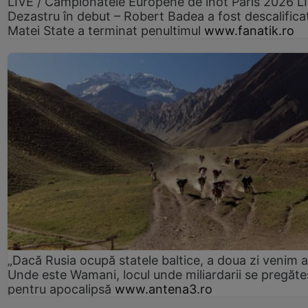
LIVE / Campionatele Europene de înot Paris 2026 L
Dezastru în debut – Robert Badea a fost descalifica
Matei State a terminat penultimul
www.fanatik.ro
„Dacă Rusia ocupă statele baltice, a doua zi venim ai
Unde este Wamani, locul unde miliardarii se pregăte
pentru apocalipsă
www.antena3.ro