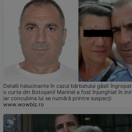
Detalii halucinante în cazul bărbatului găsit îngropat
o curte din Botoșani! Marinel a fost înjunghiat în ini
iar concubina lui se numără printre suspecți
www.wowbiz.ro