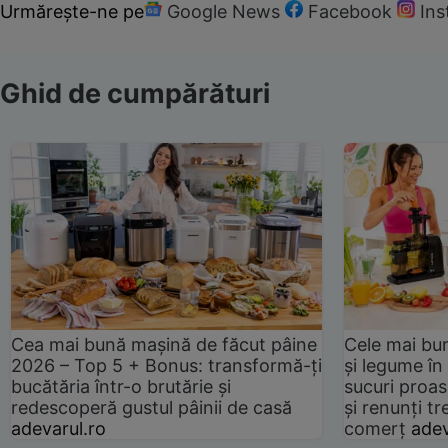
Urmărește-ne pe
Google News
Facebook
In
Ghid de cumpărături
Cea mai bună mașină de făcut pâine
Cele mai bu
2026 – Top 5 + Bonus: transformă-ți
și legume în
bucătăria într-o brutărie și
sucuri proas
redescoperă gustul pâinii de casă
și renunți tr
adevarul.ro
comerț
adev