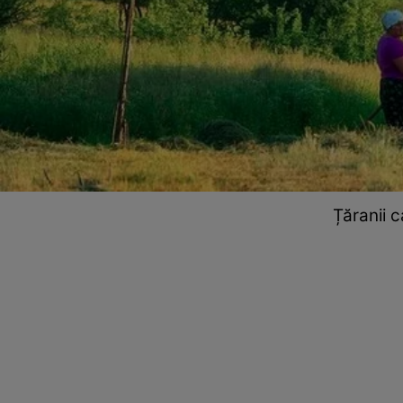
Țăranii c