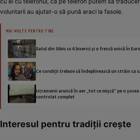
cu ei cu telefonul, că pe telefon putem să traducem
voluntarii au ajutat-o să pună araci la fasole.
MAI MULTE PENTRU TINE
Satul din Sibiu cu 6 biserici și o frescă unică în Eu
Ce condiții trebuie să îndeplinească un străin ca s
Ucrainenii aruncă în aer „tot ce mișcă” pe o șose
controlat complet
Interesul pentru tradiții crește