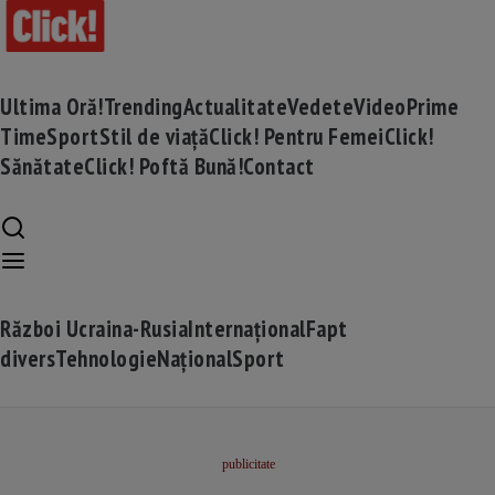
Ultima Oră!
Trending
Actualitate
Vedete
Video
Prime
Time
Sport
Stil de viață
Click! Pentru Femei
Click!
Sănătate
Click! Poftă Bună!
Contact
Război Ucraina-Rusia
Internațional
Fapt
divers
Tehnologie
Național
Sport