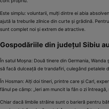
cont propriu.
Este simplu: voluntarii, mulți dintre ei abia absolve
ajută la treburile zilnice din curte și grădină. Pentr
sunt complet noi și extrem de atractive.
Gospodăriile din județul Sibiu 
În satul Moșna: Două tinere din Germania, Wanda și 
să facă dulceață de trandafiri, culegând petalele 
În Hosman: Alți doi tineri, printre care și Carl, ex
fânul pe câmp: „Ieri am muncit la fân o zi întreagă,
Chiar dacă limbile străine sunt o barieră pentru băt