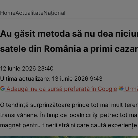
Home
Actualitate
Național
Au găsit metoda să nu dea niciun 
satele din România a primi cazar
12 iunie 2026 23:40
Ultima actualizare:
13 iunie 2026 9:43
Adaugă-ne ca sursă preferată în Google
Urmă
O tendință surprinzătoare prinde tot mai mult teren 
transilvănene. În timp ce localnicii își petrec tot m
magnet pentru tinerii străini care caută experienț