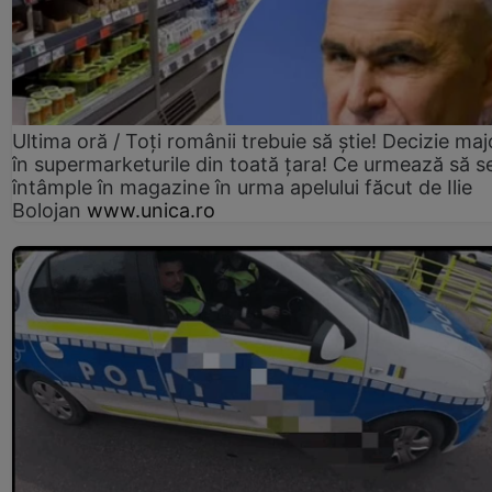
Ultima oră / Toți românii trebuie să știe! Decizie maj
în supermarketurile din toată țara! Ce urmează să s
întâmple în magazine în urma apelului făcut de Ilie
Bolojan
www.unica.ro