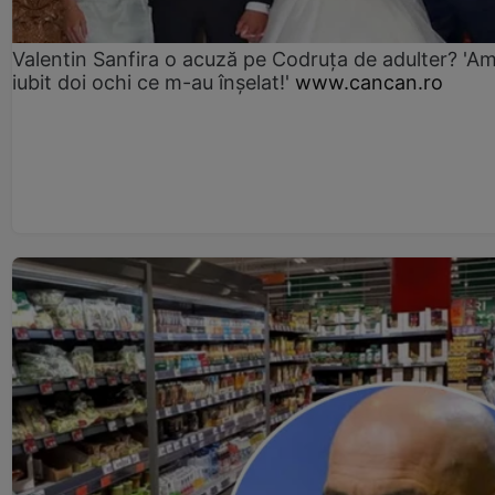
Valentin Sanfira o acuză pe Codruța de adulter? 'A
iubit doi ochi ce m-au înșelat!'
www.cancan.ro