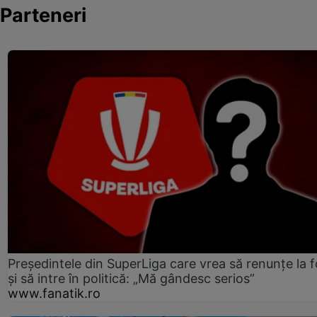
Parteneri
Președintele din SuperLiga care vrea să renunțe la f
și să intre în politică: „Mă gândesc serios”
www.fanatik.ro