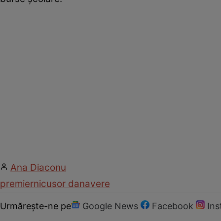
Ana Diaconu
premier
nicusor dan
avere
Urmărește-ne pe
Google News
Facebook
In