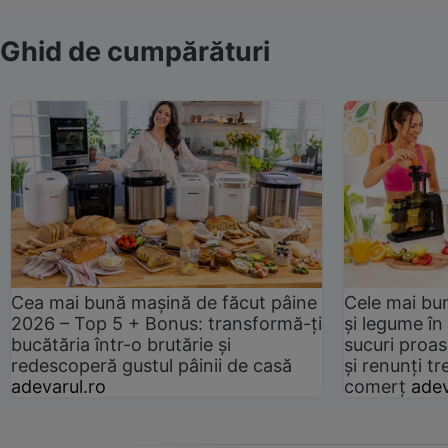
Ghid de cumpărături
Cea mai bună mașină de făcut pâine
Cele mai bu
2026 – Top 5 + Bonus: transformă-ți
și legume în
bucătăria într-o brutărie și
sucuri proas
redescoperă gustul pâinii de casă
și renunți tr
adevarul.ro
comerț
adev