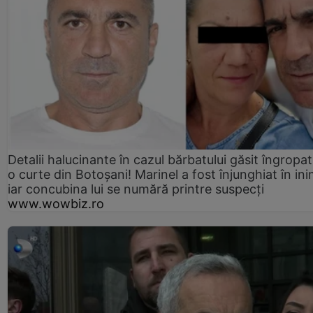
Detalii halucinante în cazul bărbatului găsit îngropat
o curte din Botoșani! Marinel a fost înjunghiat în ini
iar concubina lui se numără printre suspecți
www.wowbiz.ro