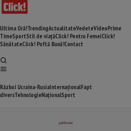
Ultima Oră!
Trending
Actualitate
Vedete
Video
Prime
Time
Sport
Stil de viață
Click! Pentru Femei
Click!
Sănătate
Click! Poftă Bună!
Contact
Război Ucraina-Rusia
Internațional
Fapt
divers
Tehnologie
Național
Sport