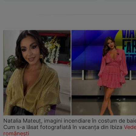
Natalia Mateuț, imagini incendiare în costum de bai
Cum s-a lăsat fotografiată în vacanța din Ibiza
Vede
românești