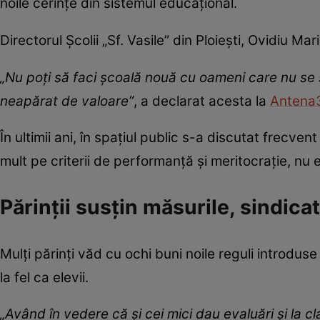
noile cerințe din sistemul educațional.
Directorul Școlii „Sf. Vasile” din Ploiești, Ovidiu
„Nu poţi să faci şcoală nouă cu oameni care nu se
neapărat de valoare”
, a declarat acesta la
Antena
În ultimii ani, în spațiul public s-a discutat frecve
mult pe criterii de performanță și meritocrație, nu 
Părinții susțin măsurile, sindicat
Mulți părinți văd cu ochi buni noile reguli introduse
la fel ca elevii.
„Având în vedere că şi cei mici dau evaluări şi la cl