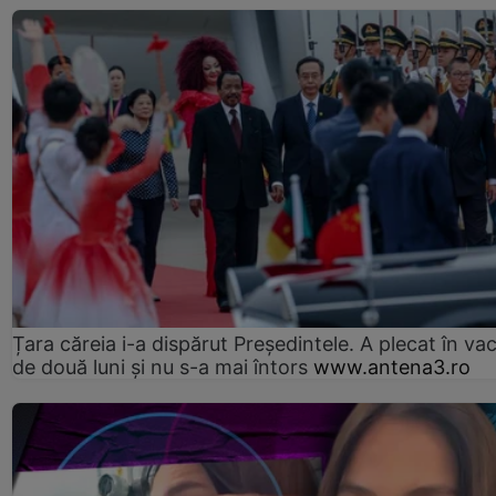
Țara căreia i-a dispărut Președintele. A plecat în va
de două luni și nu s-a mai întors
www.antena3.ro