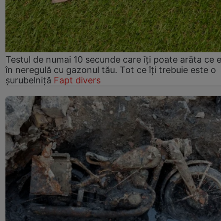
Testul de numai 10 secunde care îți poate arăta ce 
în neregulă cu gazonul tău. Tot ce îți trebuie este o
șurubelniță
Fapt divers