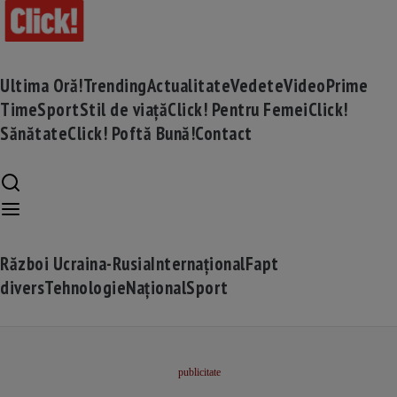
Ultima Oră!
Trending
Actualitate
Vedete
Video
Prime
Time
Sport
Stil de viață
Click! Pentru Femei
Click!
Sănătate
Click! Poftă Bună!
Contact
Război Ucraina-Rusia
Internațional
Fapt
divers
Tehnologie
Național
Sport