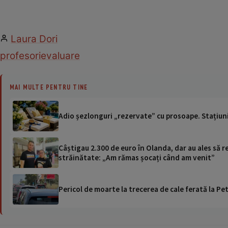
Laura Dori
profesori
evaluare
MAI MULTE PENTRU TINE
Adio șezlonguri „rezervate” cu prosoape. Stațiuni
Câștigau 2.300 de euro în Olanda, dar au ales să r
străinătate: „Am rămas șocați când am venit”
Pericol de moarte la trecerea de cale ferată la Pet