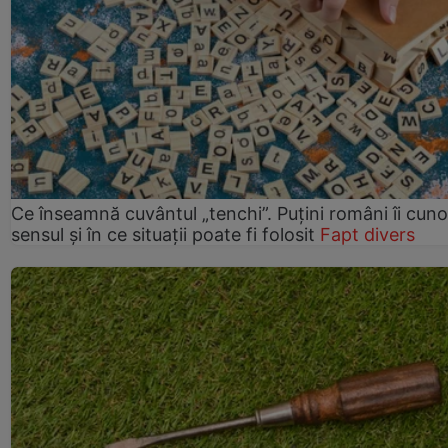
Ce înseamnă cuvântul „tenchi”. Puțini români îi cun
sensul și în ce situații poate fi folosit
Fapt divers