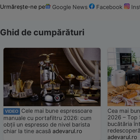
Urmărește-ne pe
Google News
Facebook
In
Ghid de cumpărături
Cele mai bune espressoare
Cea mai bun
VIDEO
2026 – Top 
manuale cu portafiltru 2026: cum
bucătăria înt
obții un espresso de nivel barista
redescoperă 
chiar la tine acasă
adevarul.ro
adevarul.ro