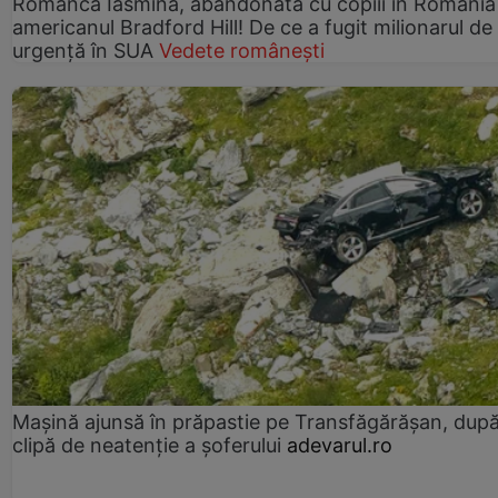
Românca Iasmina, abandonată cu copiii în România
americanul Bradford Hill! De ce a fugit milionarul de
urgență în SUA
Vedete românești
Mașină ajunsă în prăpastie pe Transfăgărășan, dup
clipă de neatenție a șoferului
adevarul.ro