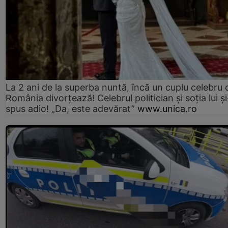
La 2 ani de la superba nuntă, încă un cuplu celebru 
România divorțează! Celebrul politician și soția lui ș
spus adio! „Da, este adevărat”
www.unica.ro