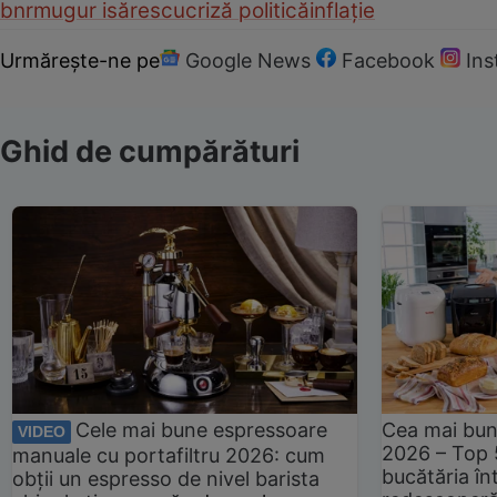
bnr
mugur isărescu
criză politică
inflație
Urmărește-ne pe
Google News
Facebook
In
Ghid de cumpărături
Cele mai bune espressoare
Cea mai bun
VIDEO
2026 – Top 
manuale cu portafiltru 2026: cum
bucătăria înt
obții un espresso de nivel barista