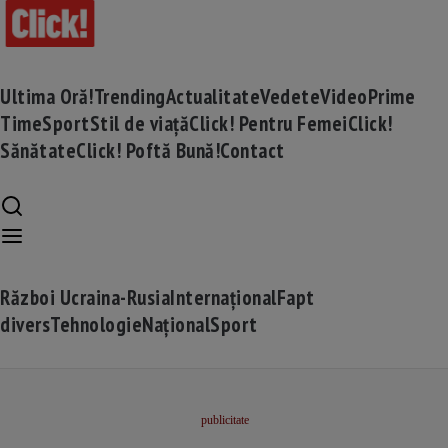
Ultima Oră!
Trending
Actualitate
Vedete
Video
Prime
Time
Sport
Stil de viață
Click! Pentru Femei
Click!
Sănătate
Click! Poftă Bună!
Contact
Război Ucraina-Rusia
Internațional
Fapt
divers
Tehnologie
Național
Sport