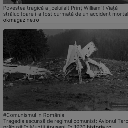
Povestea tragică a „celuilalt Prinț William”! Viață
strălucitoare i-a fost curmată de un accident morta
okmagazine.ro
#Comunismul in România
Tragedia ascunsă de regimul comunist: Avionul Ta
prăbușit în Munții Apuseni, în 1970
historia.ro