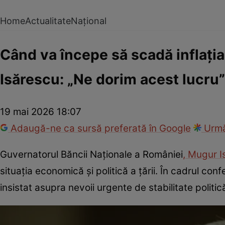
Home
Actualitate
Național
Când va începe să scadă inflați
Isărescu: „Ne dorim acest lucru”
19 mai 2026 18:07
Adaugă-ne ca sursă preferată în Google
Urmă
Guvernatorul Băncii Naționale a României
, Mugur I
situația economică și politică a țării. În cadrul con
insistat asupra nevoii urgente de stabilitate politic