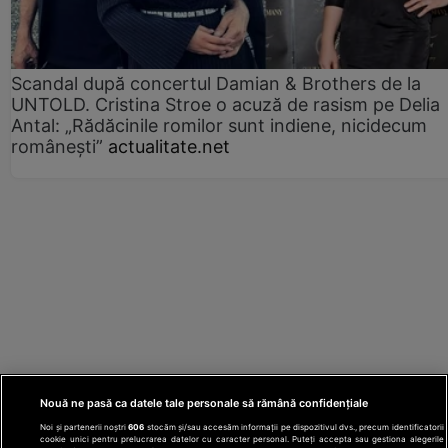
Scandal după concertul Damian & Brothers de la
UNTOLD. Cristina Stroe o acuză de rasism pe Delia
Antal: „Rădăcinile romilor sunt indiene, nicidecum
românești”
actualitate.net
Nouă ne pasă ca datele tale personale să rămână confidențiale
Noi și partenerii noștri
606
stocăm și/sau accesăm informații pe dispozitivul dvs., precum identificatorii
cookie unici pentru prelucrarea datelor cu caracter personal. Puteți accepta sau gestiona alegerile