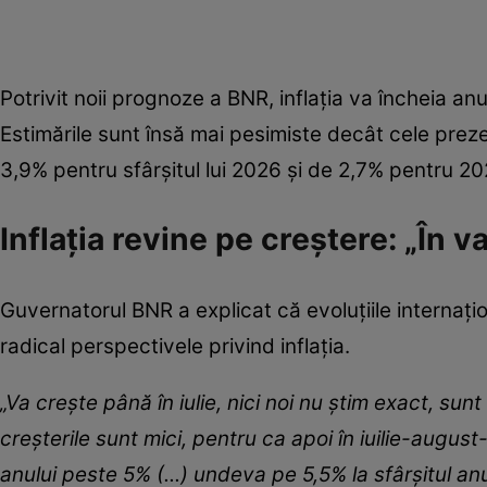
Potrivit noii prognoze a BNR, inflația va încheia an
Estimările sunt însă mai pesimiste decât cele preze
3,9% pentru sfârșitul lui 2026 și de 2,7% pentru 20
Inflația revine pe creștere: „În 
Guvernatorul BNR a explicat că evoluțiile internați
radical perspectivele privind inflația.
„Va crește până în iulie, nici noi nu știm exact, sun
creșterile sunt mici, pentru ca apoi în iuilie-augus
anului peste 5% (...) undeva pe 5,5% la sfârșitul anulu