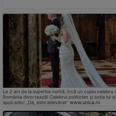
La 2 ani de la superba nuntă, încă un cuplu celebru 
România divorțează! Celebrul politician și soția lui ș
spus adio! „Da, este adevărat”
www.unica.ro