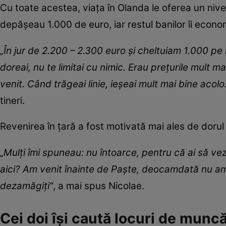
Cu toate acestea, viața în Olanda le oferea un nivel 
depășeau 1.000 de euro, iar restul banilor îi econo
„În jur de 2.200 – 2.300 euro și cheltuiam 1.000 pe
doreai, nu te limitai cu nimic. Erau prețurile mult 
venit. Când trăgeai linie, ieșeai mult mai bine acolo
tineri.
Revenirea în țară a fost motivată mai ales de dorul d
„Mulți îmi spuneau: nu întoarce, pentru că ai să vez
aici? Am venit înainte de Paște, deocamdată nu am
dezamăgiți”
, a mai spus Nicolae.
Cei doi își caută locuri de munc