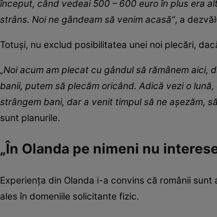
început, când vedeai 500 – 600 euro în plus era al
strâns. Noi ne gândeam să venim acasă”
, a dezvăl
Totuși, nu exclud posibilitatea unei noi plecări, dac
„Noi acum am plecat cu gândul să rămânem aici, da
banii, putem să plecăm oricând. Adică vezi o lună, d
strângem bani, dar a venit timpul să ne așezăm, să
sunt planurile.
„În Olanda pe nimeni nu interese
Experiența din Olanda i-a convins că românii sunt 
ales în domeniile solicitante fizic.