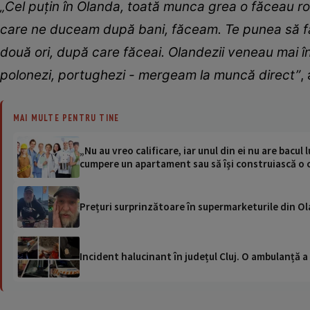
„Cel puțin în Olanda, toată munca grea o făceau ro
care ne duceam după bani, făceam. Te punea să faci,
două ori, după care făceai. Olandezii veneau mai în
polonezi, portughezi - mergeam la muncă direct”
,
MAI MULTE PENTRU TINE
„Nu au vreo calificare, iar unul din ei nu are bacul 
cumpere un apartament sau să își construiască o 
Prețuri surprinzătoare în supermarketurile din Ol
Incident halucinant în județul Cluj. O ambulanță 