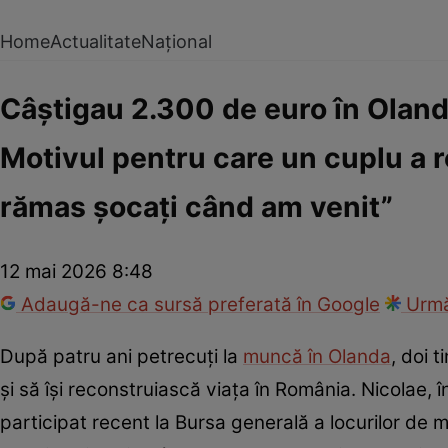
Home
Actualitate
Național
Câștigau 2.300 de euro în Olanda
Motivul pentru care un cuplu a r
rămas șocați când am venit”
12 mai 2026 8:48
Adaugă-ne ca sursă preferată în Google
Urmă
După patru ani petrecuți la
muncă în Olanda
, doi 
și să își reconstruiască viața în România. Nicolae, î
participat recent la Bursa generală a locurilor de 