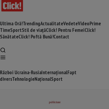
Ultima Oră!
Trending
Actualitate
Vedete
Video
Prime
Time
Sport
Stil de viață
Click! Pentru Femei
Click!
Sănătate
Click! Poftă Bună!
Contact
Război Ucraina-Rusia
Internațional
Fapt
divers
Tehnologie
Național
Sport