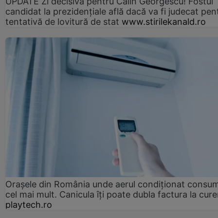
UPDATE Zi decisivă pentru Călin Georgescu! Fostul
candidat la prezidențiale află dacă va fi judecat pen
tentativă de lovitură de stat
www.stirilekanald.ro
Orașele din România unde aerul condiționat consu
cel mai mult. Canicula îți poate dubla factura la cure
playtech.ro