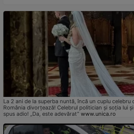
La 2 ani de la superba nuntă, încă un cuplu celebru 
România divorțează! Celebrul politician și soția lui ș
spus adio! „Da, este adevărat”
www.unica.ro