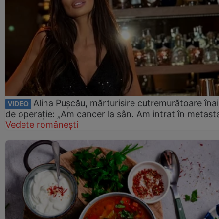
Alina Pușcău, mărturisire cutremurătoare îna
VIDEO
de operație: „Am cancer la sân. Am intrat în metast
Vedete românești