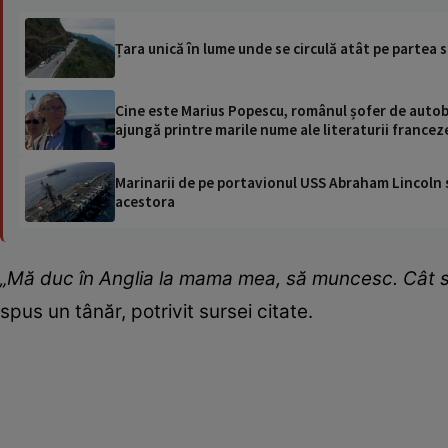
Țara unică în lume unde se circulă atât pe partea s
Cine este Marius Popescu, românul șofer de autob
ajungă printre marile nume ale literaturii francez
Marinarii de pe portavionul USS Abraham Lincoln su
acestora
„Mă duc în Anglia la mama mea, să muncesc. Cât se
spus un tânăr, potrivit sursei citate.