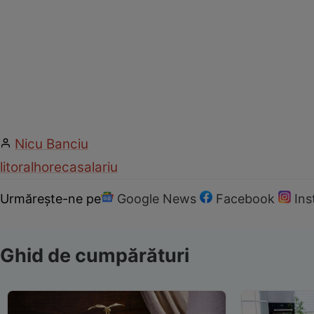
Nicu Banciu
litoral
horeca
salariu
Urmărește-ne pe
Google News
Facebook
In
Ghid de cumpărături