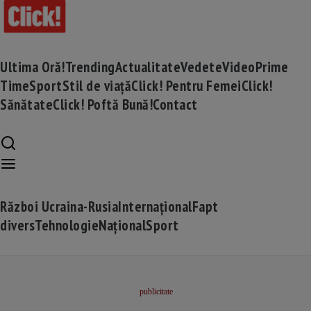
Ultima Oră!
Trending
Actualitate
Vedete
Video
Prime
Time
Sport
Stil de viață
Click! Pentru Femei
Click!
Sănătate
Click! Poftă Bună!
Contact
Război Ucraina-Rusia
Internațional
Fapt
divers
Tehnologie
Național
Sport