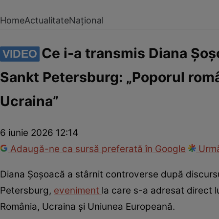
Home
Actualitate
Național
Ce i-a transmis Diana Șoșo
VIDEO
Sankt Petersburg: „Poporul rom
Ucraina”
6 iunie 2026 12:14
Adaugă-ne ca sursă preferată în Google
Urmă
Diana Șoșoacă a stârnit controverse după discursu
Petersburg,
eveniment
la care s-a adresat direct l
România, Ucraina și Uniunea Europeană.