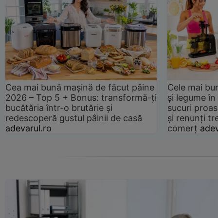
Cea mai bună mașină de făcut pâine
Cele mai bu
2026 – Top 5 + Bonus: transformă-ți
și legume în
bucătăria într-o brutărie și
sucuri proas
redescoperă gustul pâinii de casă
și renunți tr
adevarul.ro
comerț
adev