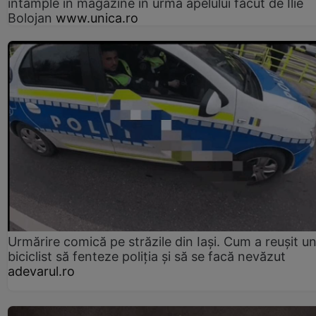
întâmple în magazine în urma apelului făcut de Ilie
Bolojan
www.unica.ro
Urmărire comică pe străzile din Iași. Cum a reușit u
biciclist să fenteze poliția și să se facă nevăzut
adevarul.ro