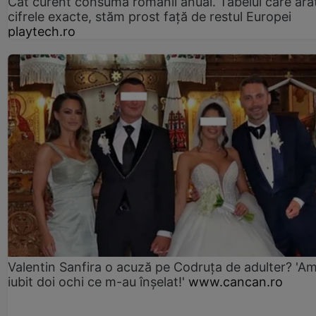
Cât curent consumă românii anual. Tabelul care ara
cifrele exacte, stăm prost faţă de restul Europei
playtech.ro
Valentin Sanfira o acuză pe Codruța de adulter? 'A
iubit doi ochi ce m-au înșelat!'
www.cancan.ro