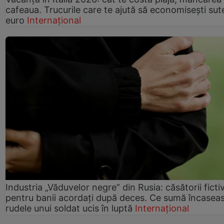
cafeaua. Trucurile care te ajută să economisești sut
euro
Internațional
Industria „Văduvelor negre” din Rusia: căsătorii ficti
pentru banii acordați după deces. Ce sumă încasea
rudele unui soldat ucis în luptă
Internațional