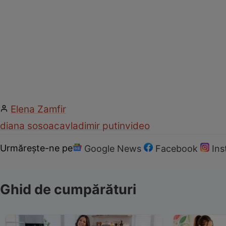
Elena Zamfir
diana sosoaca
vladimir putin
video
Urmărește-ne pe
Google News
Facebook
In
Ghid de cumpărături