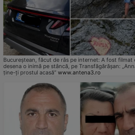
Bucureștean, făcut de râs pe internet: A fost filmat
desena o inimă pe stâncă, pe Transfăgărășan: „Ann
ține-ți prostul acasă”
www.antena3.ro