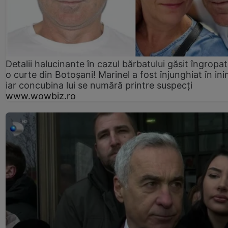
Detalii halucinante în cazul bărbatului găsit îngropat
o curte din Botoșani! Marinel a fost înjunghiat în ini
iar concubina lui se numără printre suspecți
www.wowbiz.ro