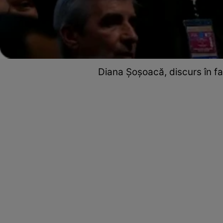
Diana Șoșoacă, discurs în faț