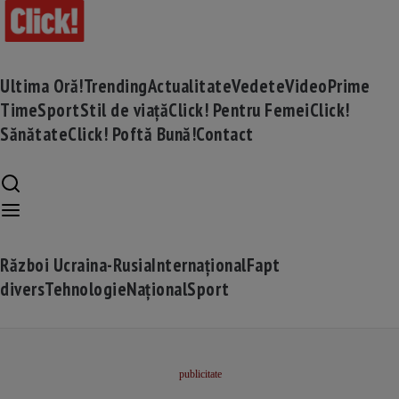
Ultima Oră!
Trending
Actualitate
Vedete
Video
Prime
Time
Sport
Stil de viață
Click! Pentru Femei
Click!
Sănătate
Click! Poftă Bună!
Contact
Război Ucraina-Rusia
Internațional
Fapt
divers
Tehnologie
Național
Sport