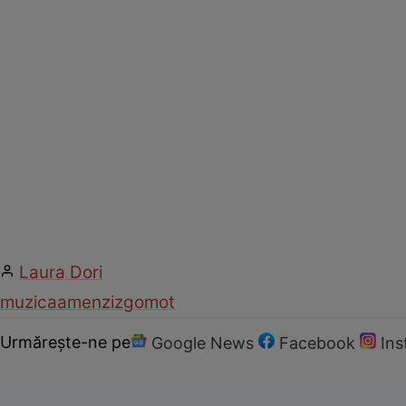
Laura Dori
muzica
amenzi
zgomot
Urmărește-ne pe
Google News
Facebook
In