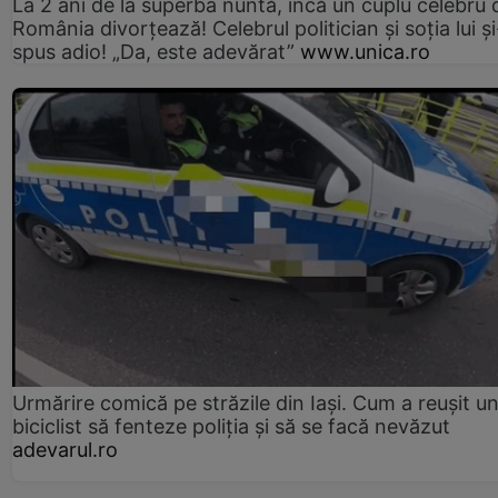
La 2 ani de la superba nuntă, încă un cuplu celebru 
România divorțează! Celebrul politician și soția lui ș
spus adio! „Da, este adevărat”
www.unica.ro
Urmărire comică pe străzile din Iași. Cum a reușit u
biciclist să fenteze poliția și să se facă nevăzut
adevarul.ro