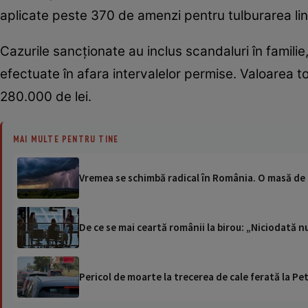
aplicate peste 370 de amenzi pentru tulburarea liniș
Cazurile sancționate au inclus scandaluri în familie
efectuate în afara intervalelor permise. Valoarea t
280.000 de lei.
MAI MULTE PENTRU TINE
Vremea se schimbă radical în România. O masă de a
De ce se mai ceartă românii la birou: „Niciodată nu
Pericol de moarte la trecerea de cale ferată la Pet