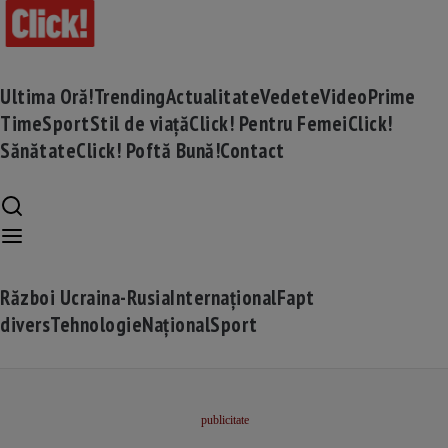
Ultima Oră!
Trending
Actualitate
Vedete
Video
Prime
Time
Sport
Stil de viață
Click! Pentru Femei
Click!
Sănătate
Click! Poftă Bună!
Contact
Război Ucraina-Rusia
Internațional
Fapt
divers
Tehnologie
Național
Sport