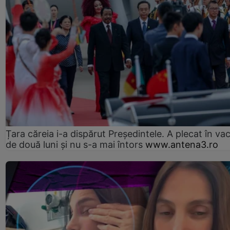
Țara căreia i-a dispărut Președintele. A plecat în va
de două luni și nu s-a mai întors
www.antena3.ro