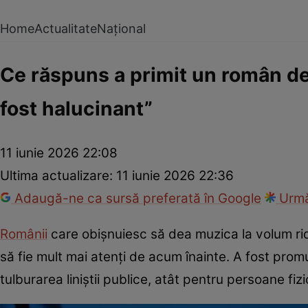
Home
Actualitate
Național
Ce răspuns a primit un român der
fost halucinant”
11 iunie 2026 22:08
Ultima actualizare:
11 iunie 2026 22:36
Adaugă-ne ca sursă preferată în Google
Urmă
Românii
care obișnuiesc să dea muzica la volum ridi
să fie mult mai atenți de acum înainte. A fost pro
tulburarea liniștii publice, atât pentru persoane fiz