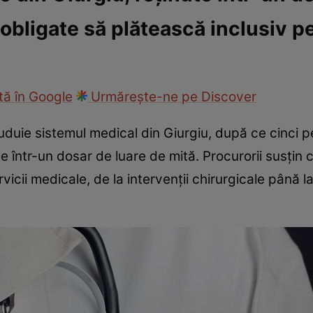
t obligate să plătească inclusiv p
ie
Național
Sport
ă în Google
Urmărește-ne pe Discover
duie sistemul medical din Giurgiu, după ce cinci p
e într-un dosar de luare de mită. Procurorii susțin c
rvicii medicale, de la intervenții chirurgicale până l