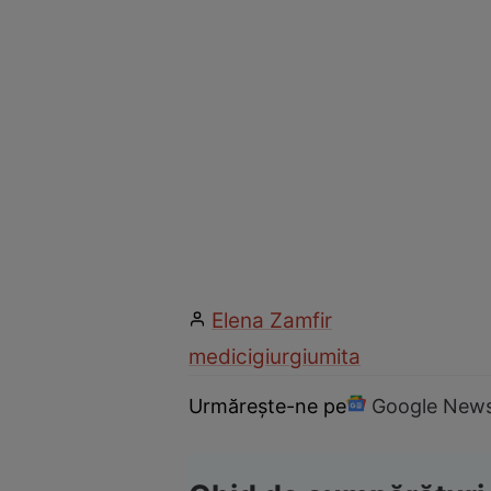
Elena Zamfir
medici
giurgiu
mita
Urmărește-ne pe
Google New