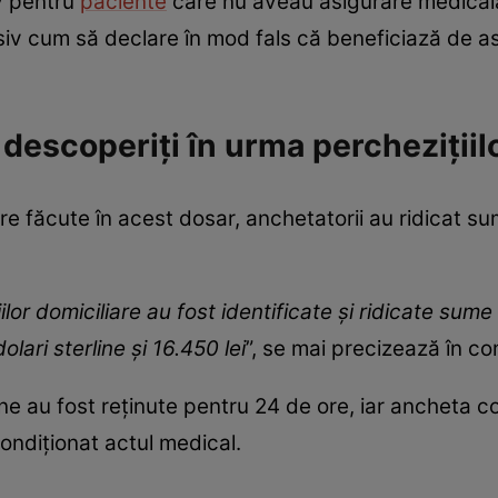
iv pentru
paciente
care nu aveau asigurare medicală.
clusiv cum să declare în mod fals că beneficiază de 
 descoperiți în urma perchezițiil
iare făcute în acest dosar, anchetatorii au ridicat 
ilor domiciliare au fost identificate și ridicate su
ari sterline și 16.450 lei
”, se mai precizează în c
ne au fost reținute pentru 24 de ore, iar ancheta co
 condiționat actul medical.