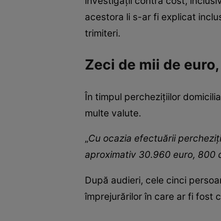
investigații contra cost, inclus
acestora li s-ar fi explicat in
trimiteri.
Zeci de mii de euro,
În timpul perchezițiilor domicil
multe valute.
„
Cu ocazia efectuării percheziți
aproximativ 30.960 euro, 800 dol
După audieri, cele cinci persoa
împrejurărilor în care ar fi fost