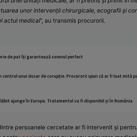
drul unei unități medicale, ar fi pretins și primit în
tuarea unor intervenții chirurgicale, ecografii și c
el actul medical
”, au transmis procurorii.
jerie de pat îți garantează somnul perfect
 centrul unui dosar de corupție. Procurorii spun că ar fi luat mită pa
ăbit ajunge în Europa. Tratamentul va fi disponibil și în România
ntre persoanele cercetate ar fi intervenit și pentru