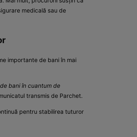
 Mai mult, procurorii susțin că
asigurare medicală sau de
or
sume importante de bani în mai
me de bani în cuantum de
omunicatul transmis de Parchet.
ntinuă pentru stabilirea tuturor