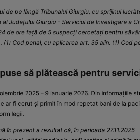
i de pe lângă Tribunalul Giurgiu, cu sprijinul lucrător
e al Județului Giurgiu - Serviciul de Investigare a C
 24 de ore față de 5 suspecți cercetați pentru săvâr
. (1) Cod penal, cu aplicarea art. 35 alin. (1) Cod 
t puse să plătească pentru servic
iembrie 2025 – 9 ianuarie 2026. Din informațiile 
 ar fi cerut și primit în mod repetat bani de la pac
orm legii.
nă în prezent a rezultat că, în perioada 27.11.2025