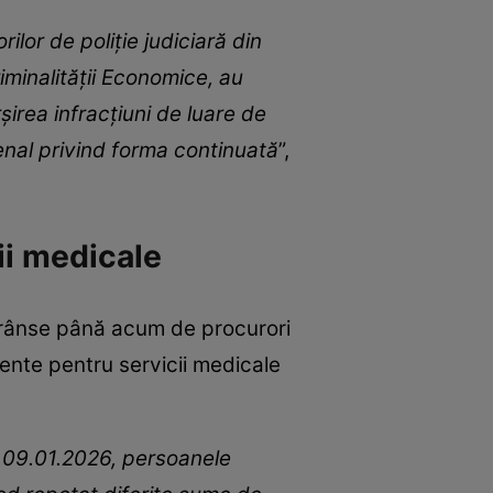
ilor de poliție judiciară din
riminalității Economice, au
șirea infracțiuni de luare de
penal privind forma continuată
”,
ii medicale
strânse până acum de procurori
iente pentru servicii medicale
 - 09.01.2026, persoanele