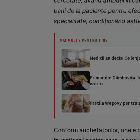
cercetate, având atribuții în ca
bani de la paciente pentru efec
specialitate, condiționând astf
MAI MULTE PENTRU TINE
Medicii au decis! Ce len
Primar din Dâmbovița, în
voturi
Pastila Wegovy pentru sl
Conform anchetatorilor, unele di