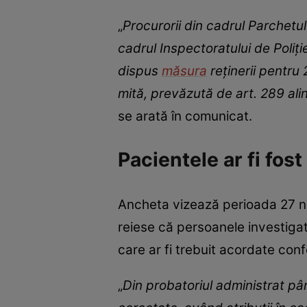
„
Procurorii din cadrul Parchetulu
cadrul Inspectoratului de Poliți
dispus
măsura
reținerii pentru
mită, prevăzută de art. 289 alin
se arată în comunicat.
Pacientele ar fi fos
Ancheta vizează perioada 27 no
reiese că persoanele investigate
care ar fi trebuit acordate conf
„
Din probatoriul administrat pâ