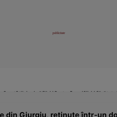
me
Sport
Stil de viață
Click! Pentru Femei
Click! Sănătate
 din Giurgiu, reținute într-un d