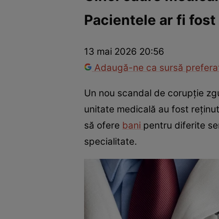
Pacientele ar fi fos
Război Ucraina-Rusia
Internațional
Fapt divers
Tehnolog
13 mai 2026 20:56
Adaugă-ne ca sursă preferat
Un nou scandal de corupție zgu
unitate medicală au fost reținut
să ofere
bani
pentru diferite se
specialitate.