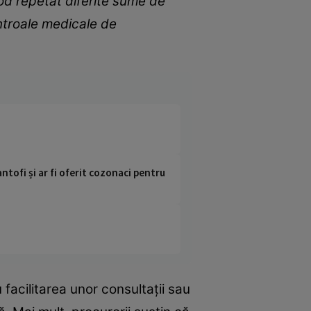
 mod repetat diferite sume de
ontroale medicale de
ntofi și ar fi oferit cozonaci pentru
 facilitarea unor consultații sau