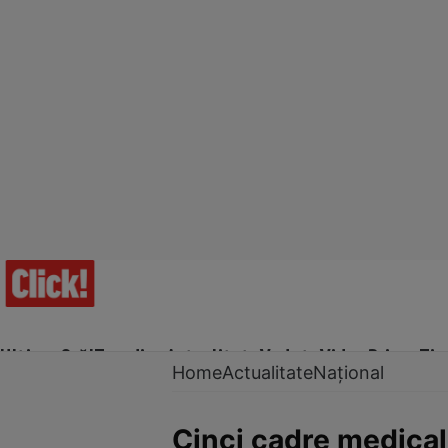
Ultima Oră!
Trending
Actualitate
Vedete
Video
Prime Ti
Home
Actualitate
Național
Cinci cadre medicale