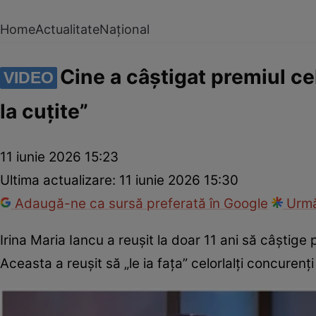
Home
Actualitate
Național
Cine a câștigat premiul cel
VIDEO
la cuțite”
11 iunie 2026 15:23
Ultima actualizare:
11 iunie 2026 15:30
Adaugă-ne ca sursă preferată în Google
Urmă
Irina Maria Iancu a reușit la doar 11 ani să câștige p
Aceasta a reușit să „le ia fața” celorlalți concuren