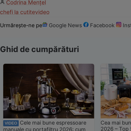
Codrina Mențel
chefi la cutite
video
Urmărește-ne pe
Google News
Facebook
In
Ghid de cumpărături
Cele mai bune espressoare
Cea mai bun
VIDEO
2026 – Top 
manuale cu portafiltru 2026: cum