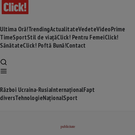
Ultima Oră!
Trending
Actualitate
Vedete
Video
Prime
Time
Sport
Stil de viață
Click! Pentru Femei
Click!
Sănătate
Click! Poftă Bună!
Contact
Război Ucraina-Rusia
Internațional
Fapt
divers
Tehnologie
Național
Sport