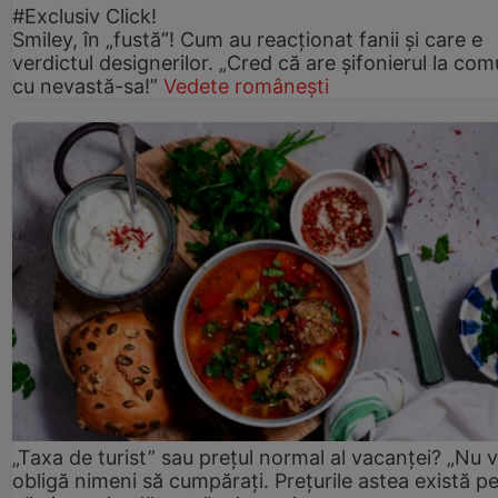
#Exclusiv Click!
Smiley, în „fustă”! Cum au reacționat fanii și care e
verdictul designerilor. „Cred că are șifonierul la co
cu nevastă-sa!”
Vedete românești
„Taxa de turist” sau prețul normal al vacanței? „Nu 
obligă nimeni să cumpărați. Prețurile astea există p