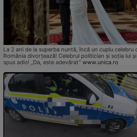
La 2 ani de la superba nuntă, încă un cuplu celebru 
România divorțează! Celebrul politician și soția lui ș
spus adio! „Da, este adevărat”
www.unica.ro