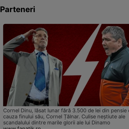
Parteneri
Cornel Dinu, lăsat lunar fără 3.500 de lei din pensie 
cauza finului său, Cornel Țălnar. Culise neștiute ale
scandalului dintre marile glorii ale lui Dinamo
www.fanatik.ro