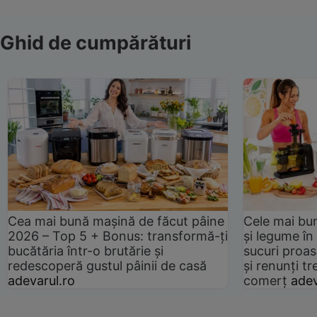
Ghid de cumpărături
Cea mai bună mașină de făcut pâine
Cele mai bu
2026 – Top 5 + Bonus: transformă-ți
și legume în
bucătăria într-o brutărie și
sucuri proas
redescoperă gustul pâinii de casă
și renunți tr
adevarul.ro
comerț
adev