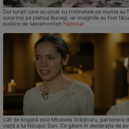
Doi turiști care au urcat cu trotinetele pe munte au 
surprinși pe platoul Bucegi, iar imaginile au fost făc
publice de salvamontiști
Național
Cât de bogată este Mirabela Grădinaru, partenera 
viață a lui Nicușor Dan. Ce găsim în declarația de av