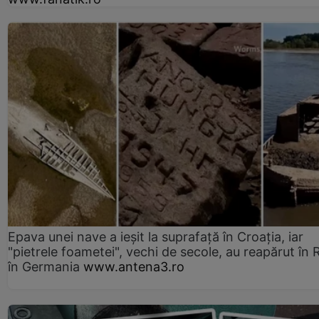
Epava unei nave a ieșit la suprafață în Croația, iar
"pietrele foametei", vechi de secole, au reapărut în R
în Germania
www.antena3.ro