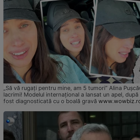
„Să vă rugați pentru mine, am 5 tumori” Alina Pușcău
lacrimi! Modelul internațional a lansat un apel, după
fost diagnosticată cu o boală gravă
www.wowbiz.r