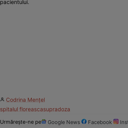
pacientului.
Codrina Mențel
spitalul floreasca
supradoza
Urmărește-ne pe
Google News
Facebook
In