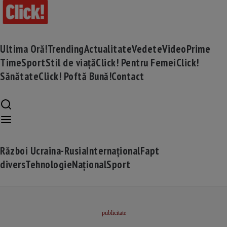
Ultima Oră!
Trending
Actualitate
Vedete
Video
Prime
Time
Sport
Stil de viață
Click! Pentru Femei
Click!
Sănătate
Click! Poftă Bună!
Contact
Război Ucraina-Rusia
Internațional
Fapt
divers
Tehnologie
Național
Sport