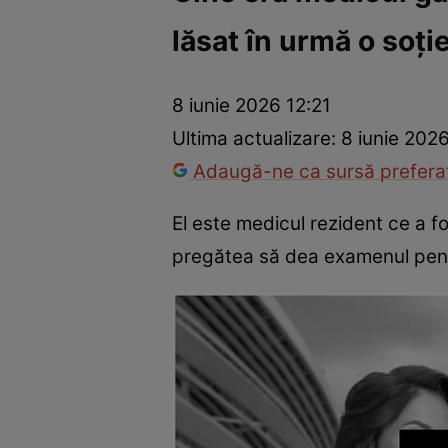
lăsat în urmă o soție
Război Ucraina-Rusia
Internațional
Fapt divers
Tehnolog
8 iunie 2026 12:21
Ultima actualizare:
8 iunie 202
Adaugă-ne ca sursă preferat
El este medicul rezident ce a fo
pregătea să dea examenul pentru