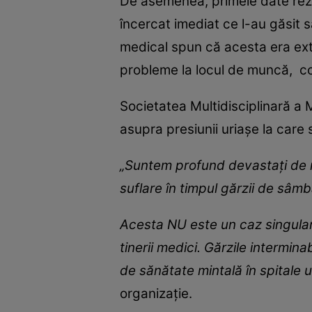
De asemenea, primele date rezul
încercat imediat ce l-au găsit s
medical spun că acesta era ext
probleme la locul de muncă, c
Societatea Multidisciplinară a M
asupra presiunii uriașe la care
„Suntem profund devastați de mo
suflare în timpul gărzii de sâm
Acesta NU este un caz singular.
tinerii medici. Gărzile intermin
de sănătate mintală în spitale u
organizație.