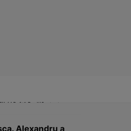
Click! Poftă Bună!
Contact
asca. Alexandru a