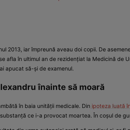
anul 2013, iar împreună aveau doi copii. De asemen
e afla în ultimul an de rezidențiat la Medicină de U
mai apucat să-și de examenul.
 Alexandru înainte să moară
âmbătă în baia unității medicale. Din
ipoteza luată î
o substanță ce i-a provocat moartea. În coșul de gun