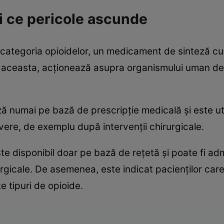
și ce pericole ascunde
n categoria opioidelor, un medicament de sinteză 
u aceasta, acționează asupra organismului uman de
numai pe bază de prescripție medicală și este util
vere, de exemplu după intervenții chirurgicale.
este disponibil doar pe bază de rețetă și poate fi a
rurgicale. De asemenea, este indicat pacienților car
e tipuri de opioide.