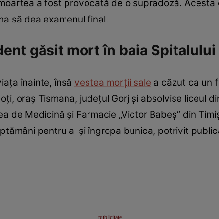
 moartea a fost provocată de o supradoză. Acesta e
urma să dea examenul final.
ent găsit mort în baia Spitalului
ața înainte, însă
vestea morții sale
a căzut ca un fu
ți, oraș Tismana, județul Gorj și absolvise liceul d
ea de Medicină și Farmacie „Victor Babeș” din Timi
tămâni pentru a-și îngropa bunica, potrivit publica