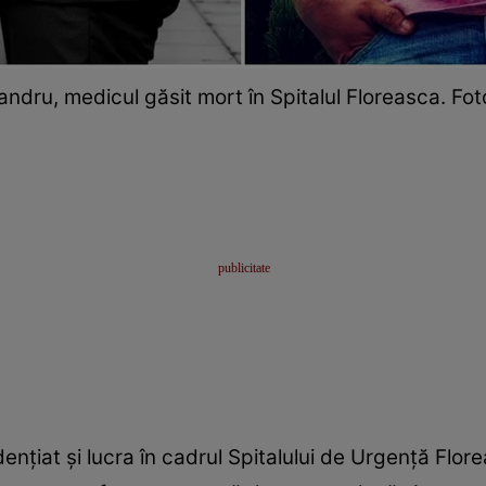
xandru, medicul găsit mort în Spitalul Floreasca. Fo
ențiat și lucra în cadrul Spitalului de Urgență Flor