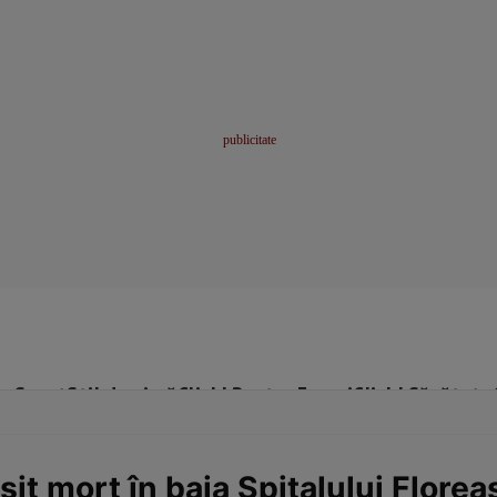
me
Sport
Stil de viață
Click! Pentru Femei
Click! Sănătate
it mort în baia Spitalului Flore