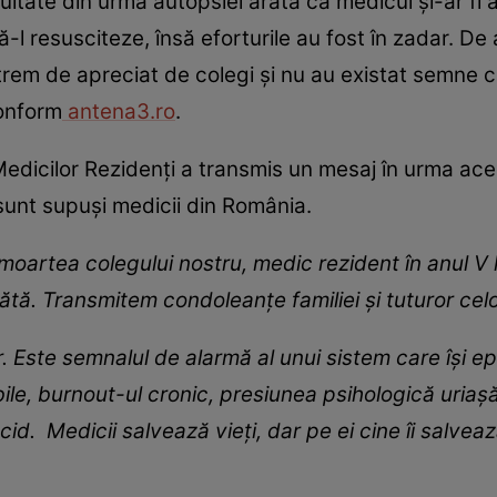
tate din urma autopsiei arată că medicul și-ar fi a
ă-l resusciteze, însă eforturile au fost în zadar. 
rem de apreciat de colegi și nu au existat semne c
onform
antena3.ro
.
edicilor Rezidenți a transmis un mesaj în urma acest
 sunt supuși medicii din România.
artea colegului nostru, medic rezident în anul V la
bătă. Transmitem condoleanțe familiei și tuturor cel
 Este semnalul de alarmă al unui sistem care își e
abile, burnout-ul cronic, presiunea psihologică uria
cid. Medicii salvează vieți, dar pe ei cine îi salvea