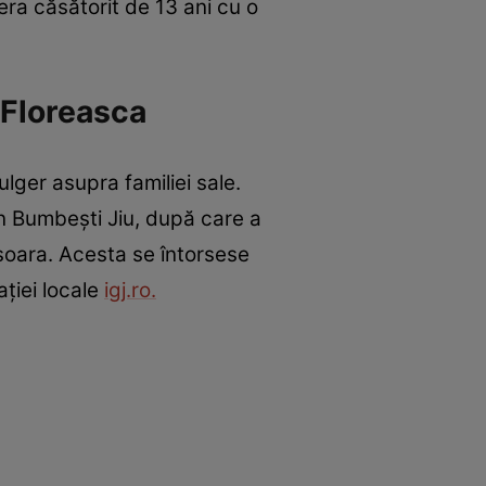
ra căsătorit de 13 ani cu o
 Floreasca
lger asupra familiei sale.
in Bumbești Jiu, după care a
șoara. Acesta se întorsese
ției locale
igj.ro.