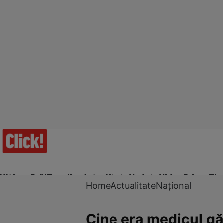
Ultima Oră!
Trending
Actualitate
Vedete
Video
Prime Ti
Home
Actualitate
Național
Cine era medicul găs