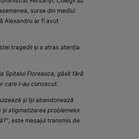
dministrat Fentanyl. Colegii au
De asemenea, surse din mediul
ă Alexandru ar fi avut
ei tragedii și a atras atenția
 Spitalul Floreasca, găsit fără
or care l-au cunoscut.
puizează și își abandonează
șă și stigmatizarea problemelor
ză?”
, este mesajul transmis de