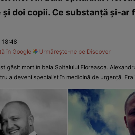
 și doi copii. Ce substanță și-ar f
ie
Național
Sport
6 18:48
ă în Google
Urmărește-ne pe Discover
st găsit mort în baia Spitalului Floreasca. Alexand
 a deveni specialist în medicină de urgență. Era î