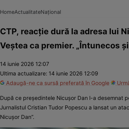
Home
Actualitate
Național
CTP, reacție dură la adresa lui
Veștea ca premier. „Întunecos și
14 iunie 2026 12:07
Ultima actualizare:
14 iunie 2026 12:09
Adaugă-ne ca sursă preferată în Google
Urmă
După ce președintele Nicușor Dan l-a desemnat pe A
Jurnalistul Cristian Tudor Popescu a lansat un atac d
Nicușor Dan”.