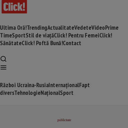
Ultima Oră!
Trending
Actualitate
Vedete
Video
Prime
Time
Sport
Stil de viață
Click! Pentru Femei
Click!
Sănătate
Click! Poftă Bună!
Contact
Război Ucraina-Rusia
Internațional
Fapt
divers
Tehnologie
Național
Sport