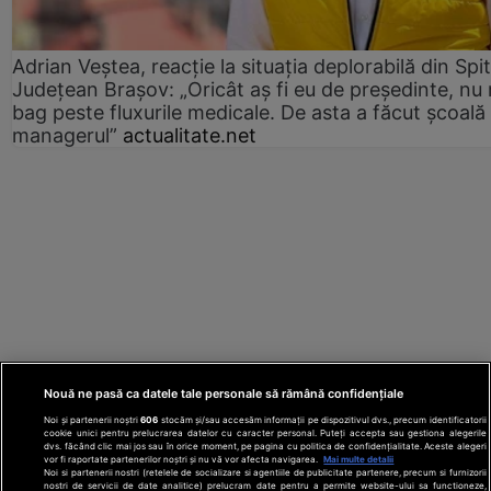
Adrian Veștea, reacție la situația deplorabilă din Spit
Județean Brașov: „Oricât aș fi eu de președinte, nu
bag peste fluxurile medicale. De asta a făcut școală
managerul”
actualitate.net
Nouă ne pasă ca datele tale personale să rămână confidențiale
Noi și partenerii noștri
606
stocăm și/sau accesăm informații pe dispozitivul dvs., precum identificatorii
cookie unici pentru prelucrarea datelor cu caracter personal. Puteți accepta sau gestiona alegerile
dvs. făcând clic mai jos sau în orice moment, pe pagina cu politica de confidențialitate. Aceste alegeri
vor fi raportate partenerilor noștri și nu vă vor afecta navigarea.
Mai multe detalii
Noi si partenerii nostri (retelele de socializare si agentiile de publicitate partenere, precum si furnizorii
nostri de servicii de date analitice) prelucram date pentru a permite website-ului sa functioneze,