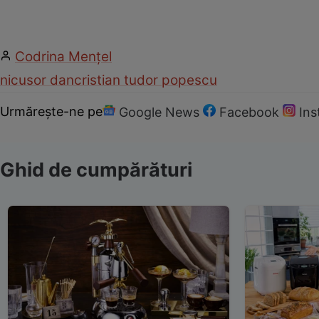
Codrina Mențel
nicusor dan
cristian tudor popescu
Urmărește-ne pe
Google News
Facebook
In
Ghid de cumpărături