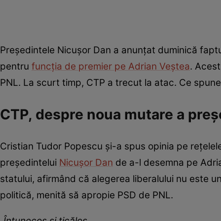
Președintele Nicușor Dan a anunțat duminică fapt
pentru
funcția de premier pe Adrian Veștea
. Acest
PNL. La scurt timp, CTP a trecut la atac. Ce spune 
CTP, despre noua mutare a preș
Cristian Tudor Popescu și-a spus opinia pe rețelele d
președintelui
Nicușor Dan
de a-l desemna pe Adrian 
statului, afirmând că alegerea liberalului nu este 
politică, menită să apropie PSD de PNL.
„Întunecos și ticălos