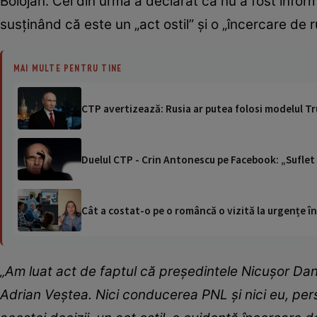
Bolojan. Cel din urmă a declarat că nu a fost info
susținând că este un „act ostil” și o „încercare de 
MAI MULTE PENTRU TINE
CTP avertizează: Rusia ar putea folosi modelul T
Duelul CTP - Crin Antonescu pe Facebook: „Suflet 
Cât a costat-o pe o româncă o vizită la urgențe în
„Am luat act de faptul că președintele Nicușor Da
Adrian Veștea. Nici conducerea PNL și nici eu, pers