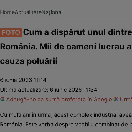
Home
Actualitate
Național
Cum a dispărut unul dintr
FOTO
România. Mii de oameni lucrau ac
cauza poluării
6 iunie 2026 11:14
Ultima actualizare:
6 iunie 2026 11:34
Adaugă-ne ca sursă preferată în Google
Urmă
Cu mulți ani în urmă, acest complex industrial avea
România. Este vorba despre vechiul combinat de la