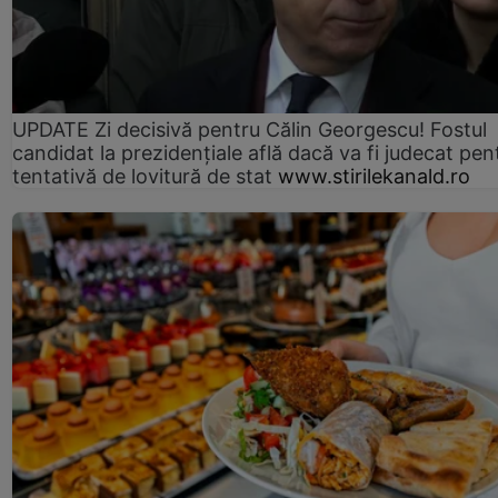
UPDATE Zi decisivă pentru Călin Georgescu! Fostul
candidat la prezidențiale află dacă va fi judecat pen
tentativă de lovitură de stat
www.stirilekanald.ro