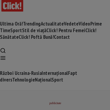
Ultima Oră!
Trending
Actualitate
Vedete
Video
Prime
Time
Sport
Stil de viață
Click! Pentru Femei
Click!
Sănătate
Click! Poftă Bună!
Contact
Război Ucraina-Rusia
Internațional
Fapt
divers
Tehnologie
Național
Sport