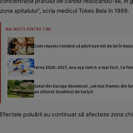
concentraţia prafului de carbid reducându-se, în g
zona spitalului”
, scria medicul Tokes Bela în 1989.
MAI MULTE PENTRU TINE
Cum reușesc românii să păstreze mii de lei în buz
Iarna 2026–2027, una așa cum n-a mai fost. Ce f
Satul din Europa desemnat „cel mai frumos din lum
au săturat localnicii de turiști
Efectele poluării au continuat să afecteze zona chi