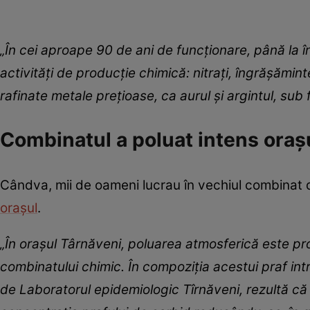
„În cei aproape 90 de ani de funcționare, până la
activități de producție chimică: nitrați, îngrășămin
rafinate metale prețioase, ca aurul și argintul, sub 
Combinatul a poluat intens oraș
Cândva, mii de oameni lucrau în vechiul combinat d
orașul
.
„În oraşul Târnăveni, poluarea atmosferică este pr
combinatului chimic. În compoziţia acestui praf int
de Laboratorul epidemiologic Tîrnăveni, rezultă c