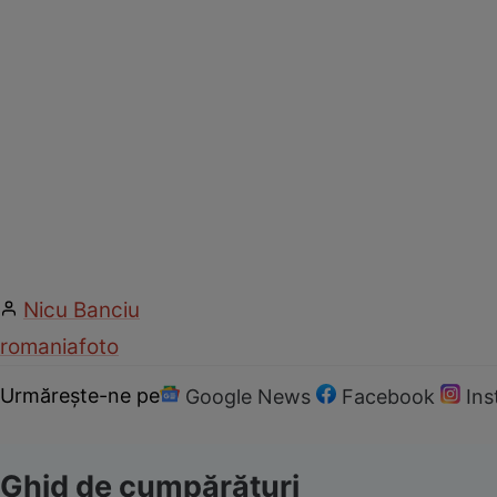
Nicu Banciu
romania
foto
Urmărește-ne pe
Google News
Facebook
In
Ghid de cumpărături