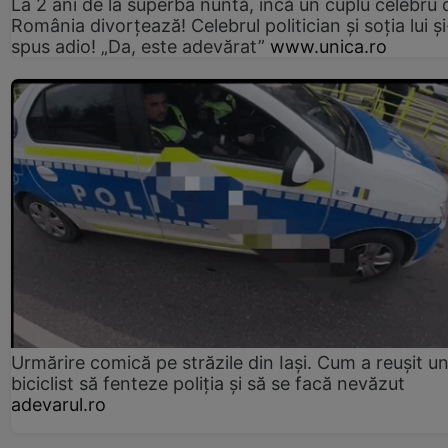
La 2 ani de la superba nuntă, încă un cuplu celebru 
România divorțează! Celebrul politician și soția lui ș
spus adio! „Da, este adevărat”
www.unica.ro
Urmărire comică pe străzile din Iași. Cum a reușit u
biciclist să fenteze poliția și să se facă nevăzut
adevarul.ro