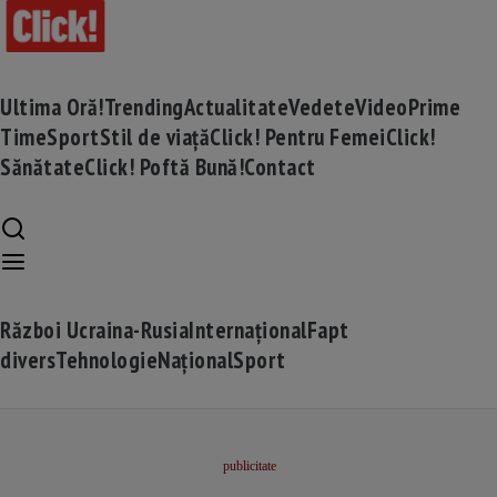
Ultima Oră!
Trending
Actualitate
Vedete
Video
Prime
Time
Sport
Stil de viață
Click! Pentru Femei
Click!
Sănătate
Click! Poftă Bună!
Contact
Război Ucraina-Rusia
Internațional
Fapt
divers
Tehnologie
Național
Sport