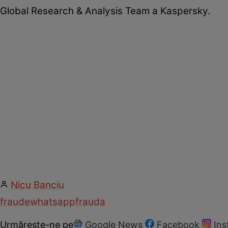
Global Research & Analysis Team a Kaspersky.
Nicu Banciu
fraude
whatsapp
frauda
Urmărește-ne pe
Google News
Facebook
In