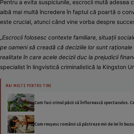
Pentru a evita suspiciunile, escrocii mută adesea 
aibă mai multă încredere în faptul că poartă o conv
este crucial, atunci când vine vorba despre succe
„Escrocii folosesc contexte familiare, situații soci
pe oameni să creadă că deciziile lor sunt raționale ș
realitate în care acele decizii duc la prejudicii fina
specialist în lingvistică criminalistică la Kingston 
MAI MULTE PENTRU TINE
Cum faci crinul păcii să înflorească spectaculos. Cel
Cum reușesc românii să păstreze mii de lei în buz