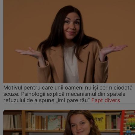
Motivul pentru care unii oameni nu își cer niciodată
scuze. Psihologii explică mecanismul din spatele
refuzului de a spune „îmi pare rău”
Fapt divers