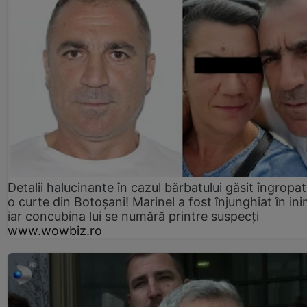
Detalii halucinante în cazul bărbatului găsit îngropat
o curte din Botoșani! Marinel a fost înjunghiat în ini
iar concubina lui se numără printre suspecți
www.wowbiz.ro