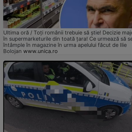
Ultima oră / Toți românii trebuie să știe! Decizie maj
în supermarketurile din toată țara! Ce urmează să s
întâmple în magazine în urma apelului făcut de Ilie
Bolojan
www.unica.ro