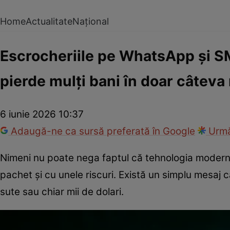
Home
Actualitate
Național
Escrocheriile pe WhatsApp și SM
pierde mulți bani în doar câteva
6 iunie 2026 10:37
Adaugă-ne ca sursă preferată în Google
Urmă
Nimeni nu poate nega faptul că tehnologia modernă
pachet și cu unele riscuri. Există un simplu mesaj c
sute sau chiar mii de dolari.