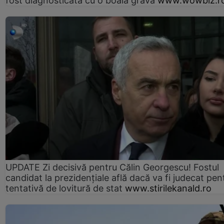
fost diagnosticată cu o boală gravă
www.wowbiz.r
UPDATE Zi decisivă pentru Călin Georgescu! Fostul
candidat la prezidențiale află dacă va fi judecat pen
tentativă de lovitură de stat
www.stirilekanald.ro