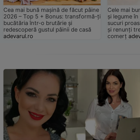
Cea mai bună mașină de făcut pâine
Cele mai bu
2026 – Top 5 + Bonus: transformă-ți
și legume în
bucătăria într-o brutărie și
sucuri proas
redescoperă gustul pâinii de casă
și renunți tr
adevarul.ro
comerț
adev