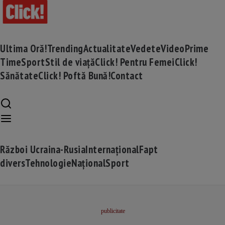
Ultima Oră!
Trending
Actualitate
Vedete
Video
Prime
Time
Sport
Stil de viață
Click! Pentru Femei
Click!
Sănătate
Click! Poftă Bună!
Contact
Război Ucraina-Rusia
Internațional
Fapt
divers
Tehnologie
Național
Sport