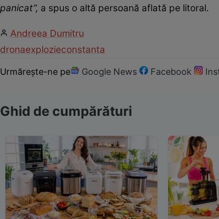
panicat”,
a spus o altă persoană aflată pe litoral.
Andreea Dumitru
drona
explozie
constanta
Urmărește-ne pe
Google News
Facebook
In
Ghid de cumpărături