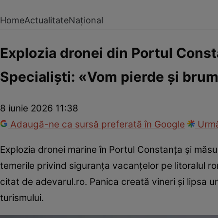
Home
Actualitate
Național
Explozia dronei din Portul Const
Specialiști: «Vom pierde şi bruma
8 iunie 2026 11:38
Adaugă-ne ca sursă preferată în Google
Urmă
Explozia dronei marine în Portul Constanţa şi măsuri
temerile privind siguranţa vacanţelor pe litoralul
citat de adevarul.ro. Panica creată vineri şi lipsa
turismului.