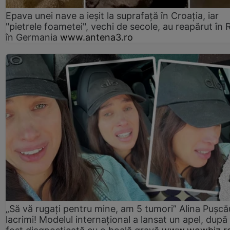
Epava unei nave a ieșit la suprafață în Croația, iar
"pietrele foametei", vechi de secole, au reapărut în R
în Germania
www.antena3.ro
„Să vă rugați pentru mine, am 5 tumori” Alina Pușcău
lacrimi! Modelul internațional a lansat un apel, după