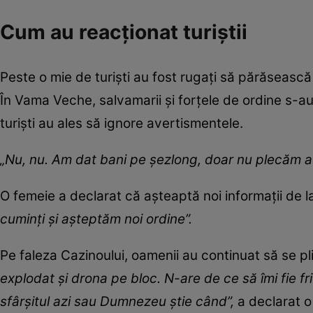
Cum au reacţionat turiştii
Peste o mie de turişti au fost rugaţi să părăsească pl
În Vama Veche, salvamarii şi forţele de ordine s-au
turişti au ales să ignore avertismentele.
„Nu, nu. Am dat bani pe şezlong, doar nu plecăm 
O femeie a declarat că aşteaptă noi informaţii de la
cuminţi şi aşteptăm noi ordine”.
Pe faleza Cazinoului, oamenii au continuat să se pli
explodat şi drona pe bloc. N-are de ce să îmi fie fr
sfârşitul azi sau Dumnezeu ştie când”,
a declarat o