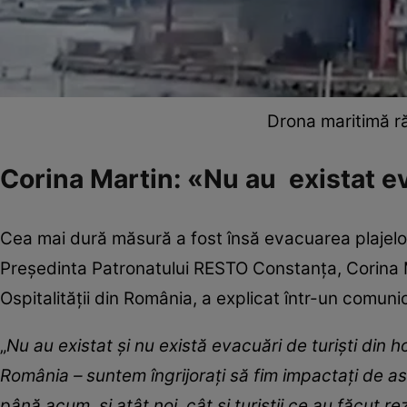
Drona maritimă ră
Corina Martin: «Nu au existat ev
Cea mai dură măsură a fost însă evacuarea plajelor. 
Preşedinta Patronatului RESTO Constanţa, Corina Ma
Ospitalităţii din România, a explicat într-un comuni
„
Nu au existat şi nu există evacuări de turişti din hote
România – suntem îngrijoraţi să fim impactaţi de
până acum, şi atât noi, cât şi turiştii ce au făcut r