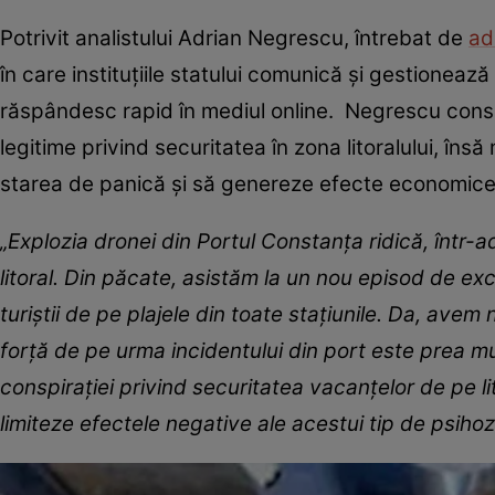
Potrivit analistului Adrian Negrescu, întrebat de
ad
în care instituţiile statului comunică şi gestionează s
răspândesc rapid în mediul online. Negrescu consid
legitime privind securitatea în zona litoralului, însă
starea de panică şi să genereze efecte economice
„Explozia dronei din Portul Constanţa ridică, într
litoral. Din păcate, asistăm la un nou episod de ex
turiştii de pe plajele din toate staţiunile. Da, ave
forţă de pe urma incidentului din port este prea mu
conspiraţiei privind securitatea vacanţelor de pe lit
limiteze efectele negative ale acestui tip de psiho