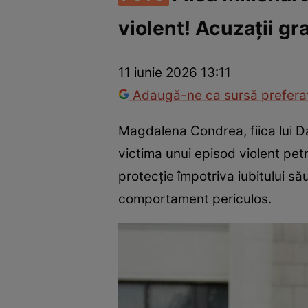
violent! Acuzații gr
Război Ucraina-Rusia
Internațional
Fapt divers
Tehnolog
11 iunie 2026 13:11
Adaugă-ne ca sursă preferat
Magdalena Condrea, fiica lui Da
victima unui episod violent pet
protecție împotriva iubitului să
comportament periculos.