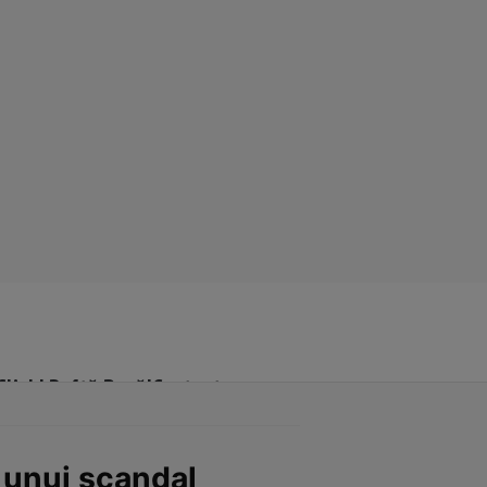
Click! Poftă Bună!
Contact
l unui scandal