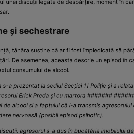
dul unei discuții legate de despărțire, moment în car
sar.
ne și sechestrare
ță, tânăra susține că ar fi fost împiedicată să pă
țări. De asemenea, aceasta descrie un episod în ca
extul consumului de alcool.
s-a prezentat la sediul Secției 11 Poliție și a relat
gresorul Erick Preda și cu martora ####### #####
 de alcool și a faptului că i-a transmis agresorulu
dere nervoasă (posibil episod psihotic).
scuții, agresorul s-a dus în bucătăria imobilului de