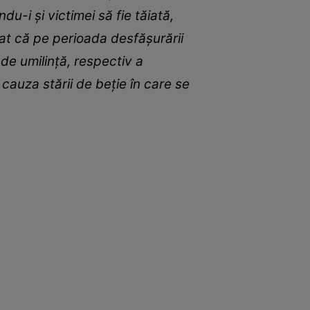
du-i și victimei să fie tăiată,
nat că pe perioada desfășurării
de umilință, respectiv a
cauza stării de beție în care se