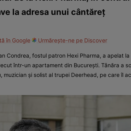
ave la adresa unui cântăreț
ie
Național
Sport
ă în Google
Urmărește-ne pe Discover
n Condrea, fostul patron Hexi Pharma, a apelat la a
recut într-un apartament din București. Tânăra a so
u, muzician și solist al trupei Deerhead, pe care îl a