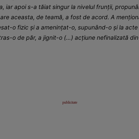
, iar apoi s-a tăiat singur la nivelul frunții, propunân
cu care aceasta, de teamă, a fost de acord. A mențio
sat-o fizic și a amenințat-o, supunând-o și la acte 
s-o de păr, a jignit-o (…) acțiune nefinalizată din 