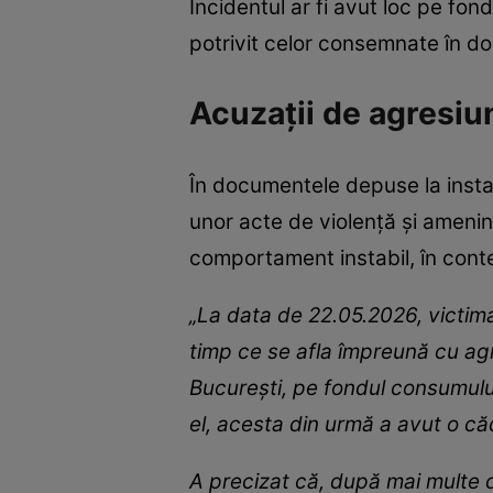
Incidentul ar fi avut loc pe fon
potrivit celor consemnate în do
Acuzații de agresiu
În documentele depuse la instan
unor acte de violență și amenin
comportament instabil, în cont
„La data de 22.05.2026, victima 
timp ce se afla împreună cu a
București, pe fondul consumului
el, acesta din urmă a avut o că
A precizat că, după mai multe di