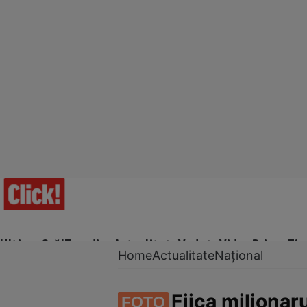
Ultima Oră!
Trending
Actualitate
Vedete
Video
Prime Ti
Home
Actualitate
Național
Fiica milionar
FOTO