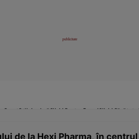
me
Sport
Stil de viață
Click! Pentru Femei
Click! Sănătate
ului de la Hexi Pharma, în centru