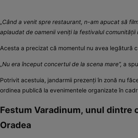
„Când a venit spre restaurant, n-am apucat să fil
aplaudat de oamenii veniți la festivalul comunități
Acesta a precizat că momentul nu avea legătură cu
„Nu era început concertul de la scena mare”,
a sp
Potrivit acestuia, jandarmii prezenți în zonă nu făc
ordinea publică la evenimentele organizate în cadru
Festum Varadinum, unul dintre 
Oradea