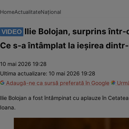
Home
Actualitate
Național
Ilie Bolojan, surprins într
VIDEO
Ce s-a întâmplat la ieșirea dintr
10 mai 2026 19:28
Ultima actualizare:
10 mai 2026 19:28
Adaugă-ne ca sursă preferată în Google
Urmă
Ilie Bolojan a fost întâmpinat cu aplauze în Cetate
Ioana.