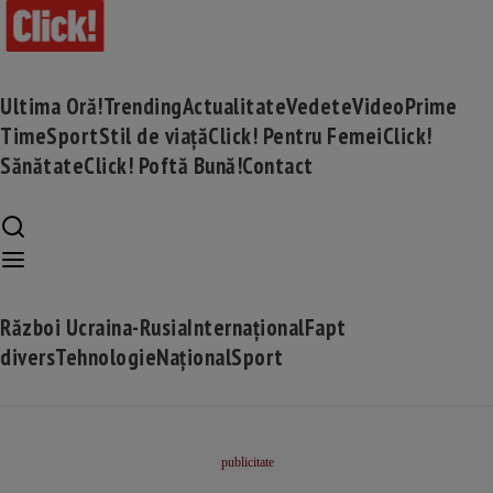
Ultima Oră!
Trending
Actualitate
Vedete
Video
Prime
Time
Sport
Stil de viață
Click! Pentru Femei
Click!
Sănătate
Click! Poftă Bună!
Contact
Război Ucraina-Rusia
Internațional
Fapt
divers
Tehnologie
Național
Sport