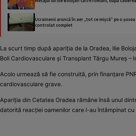
Mesajul lui Ilie Bolojan către români, după cădere
Ucrainenii aruncă în aer „tot ce mișcă” pe o șose
controlat complet
La scurt timp după apariția de la Oradea, Ilie Boloja
Boli Cardiovasculare și Transplant Târgu Mureș – Ins
Acolo urmează să fie construită, prin finanțare PNRR
cardiovasculare grave.
Apariția din Cetatea Oradea rămâne însă unul dintr
datorită reacției oamenilor care l-au întâmpinat cu a