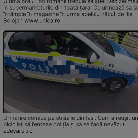
Ultima oră / Toți românii trebuie să știe! Decizie maj
în supermarketurile din toată țara! Ce urmează să s
întâmple în magazine în urma apelului făcut de Ilie
Bolojan
www.unica.ro
Urmărire comică pe străzile din Iași. Cum a reușit u
biciclist să fenteze poliția și să se facă nevăzut
adevarul.ro