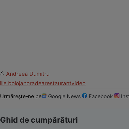
Andreea Dumitru
ilie bolojan
oradea
restaurant
video
Urmărește-ne pe
Google News
Facebook
In
Ghid de cumpărături