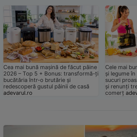
Cea mai bună mașină de făcut pâine
Cele mai bu
2026 – Top 5 + Bonus: transformă-ți
și legume în
bucătăria într-o brutărie și
sucuri proas
redescoperă gustul pâinii de casă
și renunți tr
adevarul.ro
comerț
adev