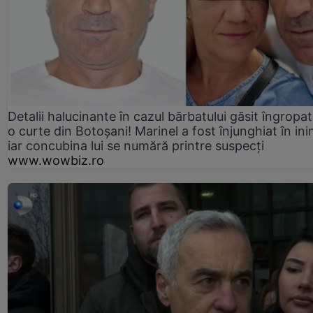
Detalii halucinante în cazul bărbatului găsit îngropat
o curte din Botoșani! Marinel a fost înjunghiat în ini
iar concubina lui se numără printre suspecți
www.wowbiz.ro