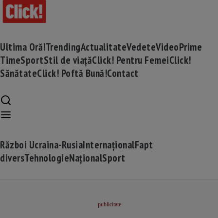
Ultima Oră!
Trending
Actualitate
Vedete
Video
Prime
Time
Sport
Stil de viață
Click! Pentru Femei
Click!
Sănătate
Click! Poftă Bună!
Contact
Război Ucraina-Rusia
Internațional
Fapt
divers
Tehnologie
Național
Sport