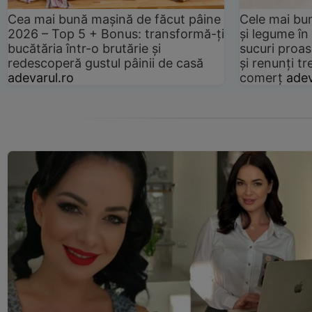
Cea mai bună mașină de făcut pâine
Cele mai bu
2026 – Top 5 + Bonus: transformă-ți
și legume în
bucătăria într-o brutărie și
sucuri proas
redescoperă gustul pâinii de casă
și renunți tr
adevarul.ro
comerț
adev