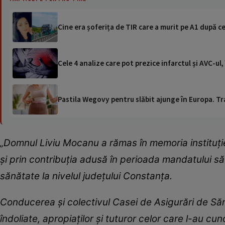
Cine era șoferița de TIR care a murit pe A1 după ce 
Cele 4 analize care pot prezice infarctul și AVC-ul
Pastila Wegovy pentru slăbit ajunge în Europa. Tr
„Domnul Liviu Mocanu a rămas în memoria instituți
și prin contribuția adusă în perioada mandatului să
sănătate la nivelul județului Constanța.
Conducerea și colectivul Casei de Asigurări de Să
îndoliate, apropiaților și tuturor celor care l-au c