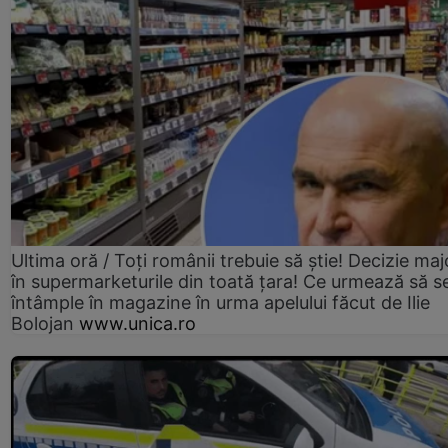
Ultima oră / Toți românii trebuie să știe! Decizie maj
în supermarketurile din toată țara! Ce urmează să s
întâmple în magazine în urma apelului făcut de Ilie
Bolojan
www.unica.ro