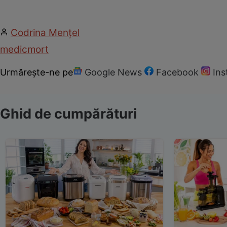
Codrina Mențel
medic
mort
Urmărește-ne pe
Google News
Facebook
In
Ghid de cumpărături