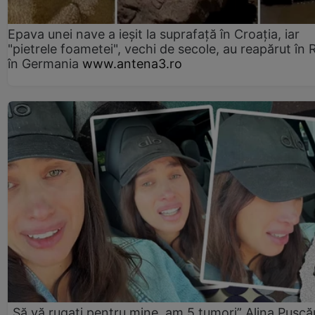
Epava unei nave a ieșit la suprafață în Croația, iar
"pietrele foametei", vechi de secole, au reapărut în R
în Germania
www.antena3.ro
„Să vă rugați pentru mine, am 5 tumori” Alina Pușcău