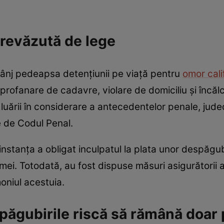
revăzută de lege
 Gânj pedeapsa detențiunii pe viață pentru
omor cali
rofanare de cadavre, violare de domiciliu și încălc
luării în considerare a antecedentelor penale, judec
 de Codul Penal.
nstanța a obligat inculpatul la plata unor despăgu
imei. Totodată, au fost dispuse măsuri asigurătorii
moniul acestuia.
păgubirile riscă să rămână doar 