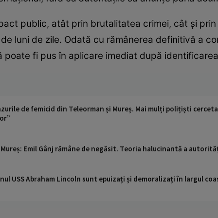
ct public, atât prin brutalitatea crimei, cât și prin
 de luni de zile. Odată cu rămânerea definitivă a 
 poate fi pus în aplicare imediat după identificarea
zurile de femicid din Teleorman și Mureș. Mai mulți polițiști cerceta
lor”
n Mureș: Emil Gânj rămâne de negăsit. Teoria halucinantă a autorități
nul USS Abraham Lincoln sunt epuizați și demoralizați în largul coas