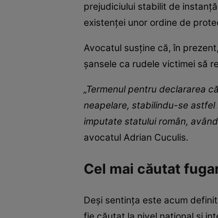
prejudiciului stabilit de instanț
existenței unor ordine de prote
Avocatul susține că, în prezen
șansele ca rudele victimei să 
„Termenul pentru declararea căii
neapelare, stabilindu-se astfel
imputate statului român, având
avocatul Adrian Cuculis.
Cel mai căutat fuga
Deși sentința este acum defini
fie căutat la nivel național și i