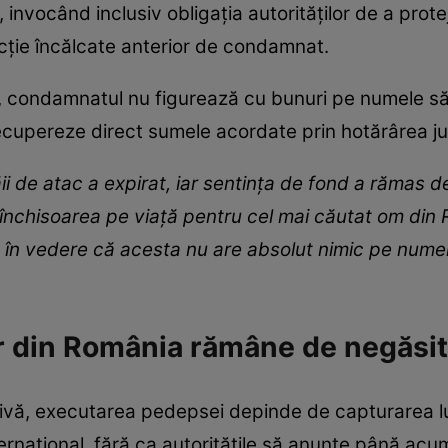
ă, invocând inclusiv obligația autorităților de a prot
cție încălcate anterior de condamnat.
t, condamnatul nu figurează cu bunuri pe numele s
recupereze direct sumele acordate prin hotărârea 
 de atac a expirat, iar sentința de fond a rămas def
 închisoarea pe viață pentru cel mai căutat om din 
 în vedere că acesta nu are absolut nimic pe nume
r din România rămâne de negăsit
tivă, executarea pedepsei depinde de capturarea lu
nternațional, fără ca autoritățile să anunțe până acu