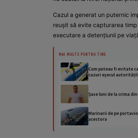
Cazul a generat un puternic impa
reușit să evite capturarea timp
executare a detențiunii pe viață
MAI MULTE PENTRU TINE
Cum puteau fi evitate ca
cazuri eșecul autorități
Șase luni de la crima di
Marinarii de pe portavio
acestora