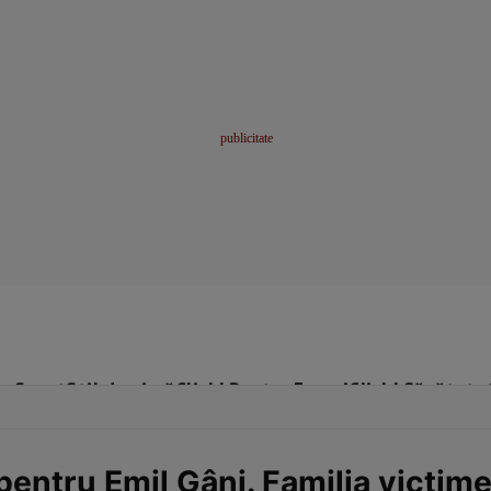
me
Sport
Stil de viață
Click! Pentru Femei
Click! Sănătate
pentru Emil Gânj. Familia victime