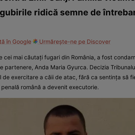
gubirile ridică semne de întreba
ie
Național
Sport
ă în Google
Urmărește-ne pe Discover
re cei mai căutați fugari din România, a fost condam
le partenere, Anda Maria Gyurca. Decizia Tribunalu
 de exercitare a căii de atac, fără ca sentința să f
 penală română a devenit executorie.