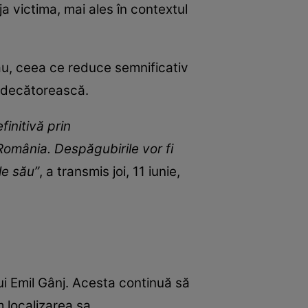
eja victima, mai ales în contextul
ău, ceea ce reduce semnificativ
judecătorească.
initivă prin
România. Despăgubirile vor fi
le său”
, a transmis joi, 11 iunie,
i Emil Gânj. Acesta continuă să
m localizarea sa.