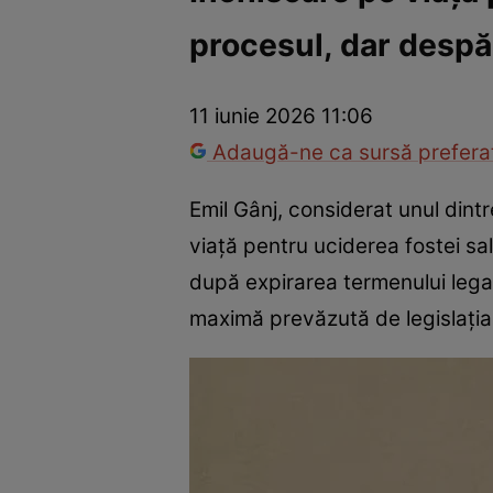
procesul, dar despă
Război Ucraina-Rusia
Internațional
Fapt divers
Tehnolog
11 iunie 2026 11:06
Adaugă-ne ca sursă preferat
Emil Gânj, considerat unul dint
viață pentru uciderea fostei sa
după expirarea termenului legal
maximă prevăzută de legislația