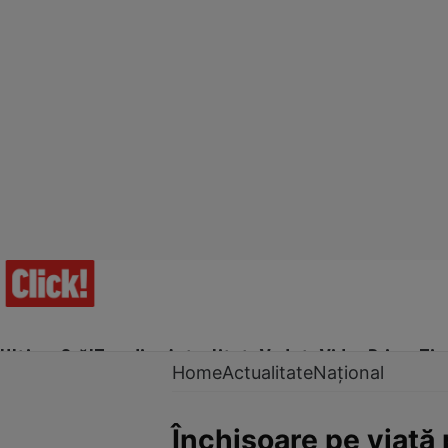
Ultima Oră!
Trending
Actualitate
Vedete
Video
Prime Ti
Home
Actualitate
Național
Închisoare pe viață 