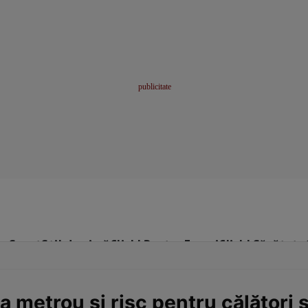
me
Sport
Stil de viață
Click! Pentru Femei
Click! Sănătate
la metrou și risc pentru călători 