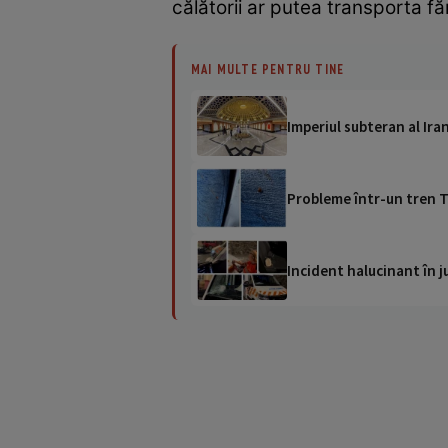
călătorii ar putea transporta făr
MAI MULTE PENTRU TINE
Imperiul subteran al Ira
Probleme într-un tren T
Incident halucinant în j