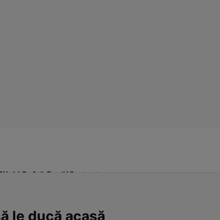
Click! Poftă Bună!
Contact
să le ducă acasă