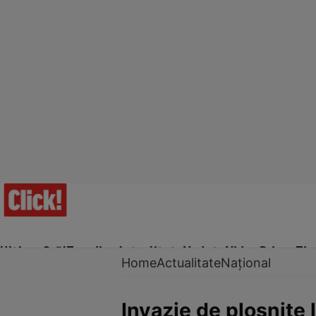
Ultima Oră!
Trending
Actualitate
Vedete
Video
Prime Ti
Home
Actualitate
Național
Invazie de ploșnițe 