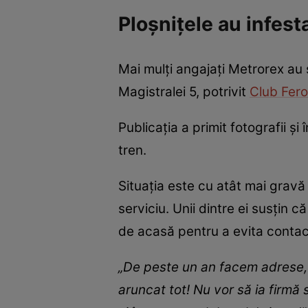
Ploșnițele au infes
Mai mulți angajați Metrorex au s
Magistralei 5, potrivit
Club Fero
Publicația a primit fotografii ș
tren.
Situația este cu atât mai gravă 
serviciu. Unii dintre ei susțin 
de acasă pentru a evita contact
„De peste un an facem adrese, vi
aruncat tot! Nu vor să ia firmă