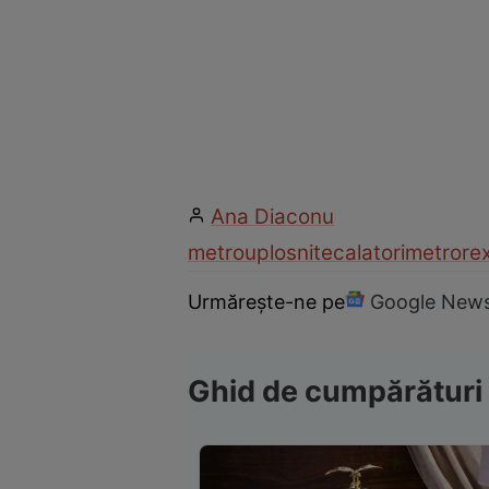
Ana Diaconu
metrou
plosnite
calatori
metrore
Urmărește-ne pe
Google New
Ghid de cumpărături