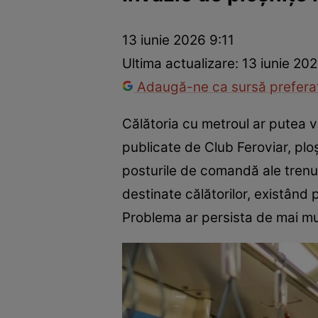
Război Ucraina-Rusia
Internațional
Fapt divers
Tehnolog
13 iunie 2026 9:11
Ultima actualizare:
13 iunie 20
Adaugă-ne ca sursă preferat
Călătoria cu metroul ar putea ve
publicate de Club Feroviar, ploș
posturile de comandă ale trenur
destinate călătorilor, existând 
Problema ar persista de mai mul