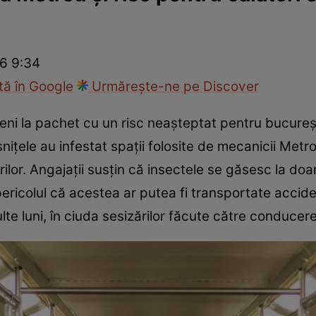
ie
Național
Sport
26 9:34
ă în Google
Urmărește-ne pe Discover
ni la pachet cu un risc neașteptat pentru bucurește
nițele au infestat spații folosite de mecanicii Metror
ilor. Angajații susțin că insectele se găsesc la doa
pericolul că acestea ar putea fi transportate acciden
te luni, în ciuda sesizărilor făcute către conducer