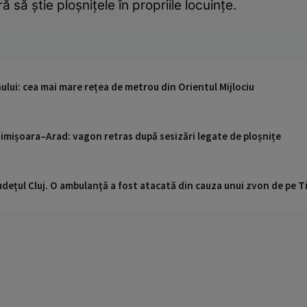
ă să știe ploșnițele în propriile locuințe.
nului: cea mai mare rețea de metrou din Orientul Mijlociu
imișoara–Arad: vagon retras după sesizări legate de ploșnițe
udețul Cluj. O ambulanță a fost atacată din cauza unui zvon de pe 