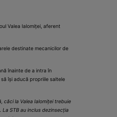
ul Valea Ialomiței, aferent
toarele destinate mecanicilor de
ă înainte de a intra în
să își aducă propriile saltele
 căci la Valea Ialomiței trebuie
s. La STB au inclus dezinsecția