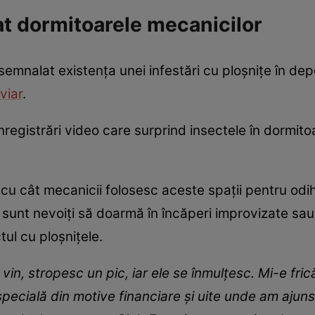
tat dormitoarele mecanicilor
emnalat existența unei infestări cu ploșnițe în depo
viar
.
i înregistrări video care surprind insectele în dormi
cu cât mecanicii folosesc aceste spații pentru odihn
că sunt nevoiți să doarmă în încăperi improvizate sau 
ul cu ploșnițele.
n, stropesc un pic, iar ele se înmulțesc. Mi-e frică,
 specială din motive financiare și uite unde am ajun