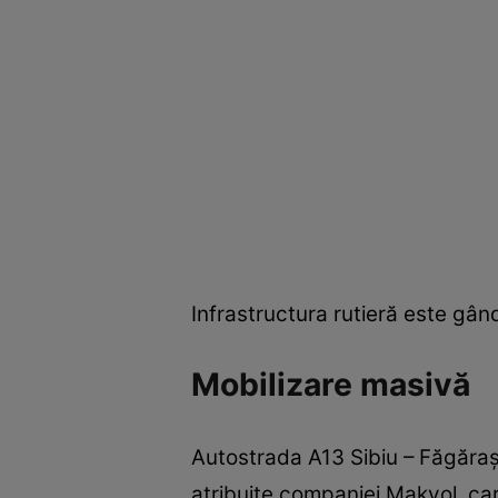
Infrastructura rutieră este gân
Mobilizare masivă
Autostrada A13 Sibiu – Făgăraș 
atribuite companiei Makyol, care