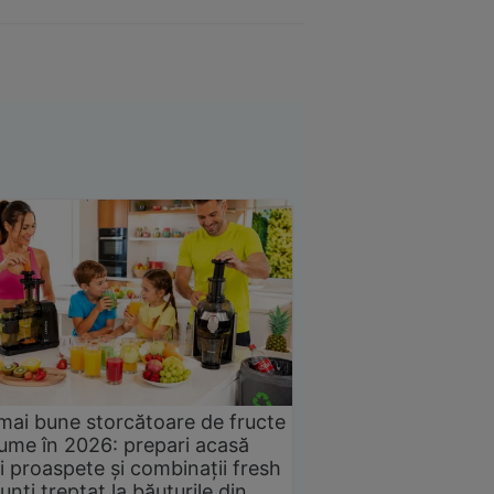
mai bune storcătoare de fructe
gume în 2026: prepari acasă
i proaspete și combinații fresh
unți treptat la băuturile din