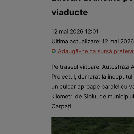
viaducte
Război Ucraina-Rusia
Internațional
Fapt divers
Tehnolog
12 mai 2026 12:01
Ultima actualizare:
12 mai 2026
Adaugă-ne ca sursă preferat
Pe traseul viitoarei Autostrăzi
Proiectul, demarat la începutul
un culoar aproape paralel cu va
kilometri de Sibiu, de municipiu
Carpați.