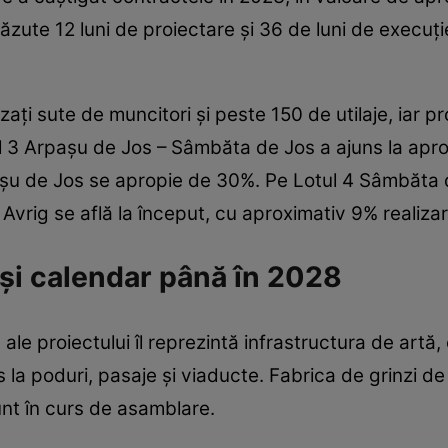
zute 12 luni de proiectare și 36 de luni de execuț
zați sute de muncitori și peste 150 de utilaje, iar pr
ul 3 Arpașu de Jos – Sâmbăta de Jos a ajuns la apr
așu de Jos se apropie de 30%. Pe Lotul 4 Sâmbăta d
– Avrig se află la început, cu aproximativ 9% realizar
și calendar până în 2028
ale proiectului îl reprezintă infrastructura de artă
 la poduri, pasaje și viaducte. Fabrica de grinzi d
unt în curs de asamblare.