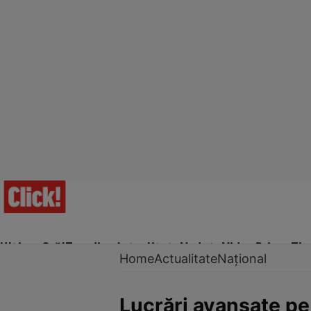
Ultima Oră!
Trending
Actualitate
Vedete
Video
Prime Ti
Home
Actualitate
Național
Lucrări avansate pe