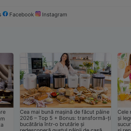
s
Facebook
Instagram
are
Cea mai bună mașină de făcut pâine
Cele 
2026 – Top 5 + Bonus: transformă-ți
și le
um
bucătăria într-o brutărie și
sucur
ta
redescoperă gustul pâinii de casă
și ren