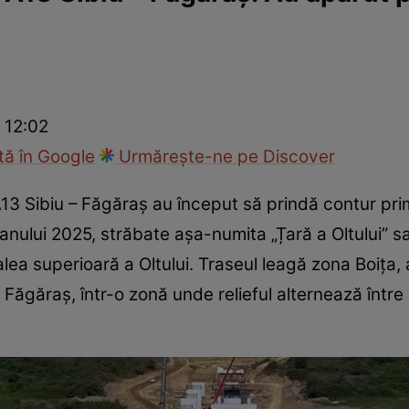
ie
Național
Sport
 12:02
ă în Google
Urmărește-ne pe Discover
 A13 Sibiu – Făgăraș au început să prindă contur pri
 anului 2025, străbate așa-numita „Țară a Oltului” 
lea superioară a Oltului. Traseul leagă zona Boița, 
l Făgăraș, într-o zonă unde relieful alternează între 