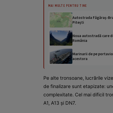
MAI MULTE PENTRU TINE
Autostrada Făgăraș-Braș
Pitești
Noua autostradă care des
România
Marinarii de pe portavio
acestora
Pe alte tronsoane, lucrările vi
de finalizare sunt etapizate: u
complexitate. Cel mai dificil tr
A1, A13 și DN7.