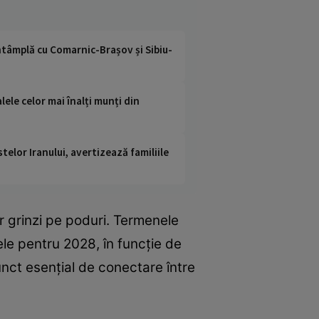
ntâmplă cu Comarnic-Brașov și Sibiu-
ele celor mai înalți munți din
telor Iranului, avertizează familiile
or grinzi pe poduri. Termenele
le pentru 2028, în funcție de
punct esențial de conectare între