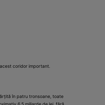
 acest coridor important.
ărțită în patru tronsoane, toate
imativ 6,5 miliarde de lei, fără