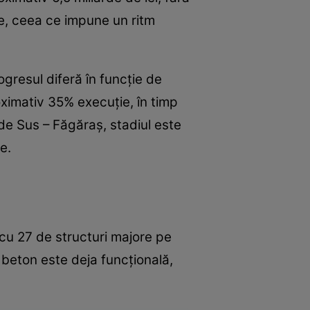
ie, ceea ce impune un ritm
ogresul diferă în funcție de
oximativ 35% execuție, în timp
e Sus – Făgăraș, stadiul este
e.
, cu 27 de structuri majore pe
e beton este deja funcțională,