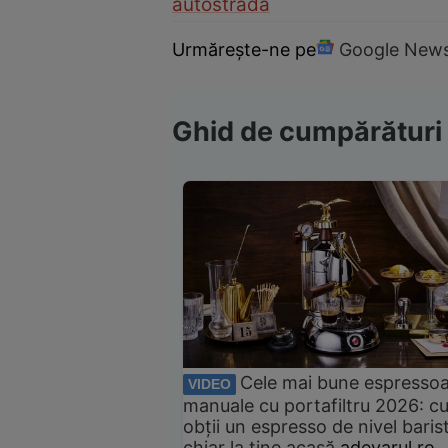
autostrada
Urmărește-ne pe
Google New
Ghid de cumpărături
Cele mai bune espresso
VIDEO
manuale cu portafiltru 2026: c
obții un espresso de nivel baris
chiar la tine acasă
adevarul.ro