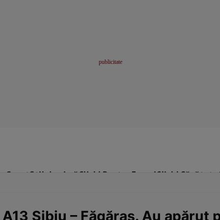
me
Sport
Stil de viață
Click! Pentru Femei
Click! Sănătate
 A13 Sibiu – Făgăraș. Au apărut p