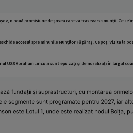
ov, o nouă promisiune de șosea care va trasevarsa munții. Ce se î
chide accesul spre minunile Munților Făgăraș. Ce poți vizita la poal
nul USS Abraham Lincoln sunt epuizați și demoralizați în largul coas
zează fundații și suprastructuri, cu montarea primel
nele segmente sunt programate pentru 2027, iar alte
onson este Lotul 1, unde este realizat nodul Boița, 