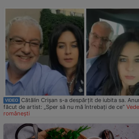
Cătălin Crișan s-a despărțit de iubita sa. Anu
VIDEO
făcut de artist: „Sper să nu mă întrebați de ce”
Vede
românești