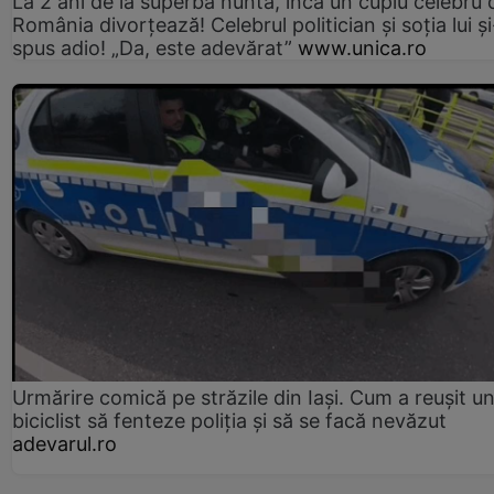
La 2 ani de la superba nuntă, încă un cuplu celebru 
România divorțează! Celebrul politician și soția lui ș
spus adio! „Da, este adevărat”
www.unica.ro
Urmărire comică pe străzile din Iași. Cum a reușit u
biciclist să fenteze poliția și să se facă nevăzut
adevarul.ro