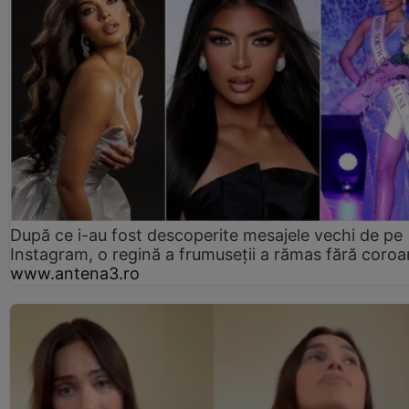
După ce i-au fost descoperite mesajele vechi de pe
Instagram, o regină a frumuseții a rămas fără coro
www.antena3.ro