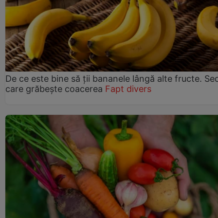
De ce este bine să ții bananele lângă alte fructe. Se
care grăbește coacerea
Fapt divers