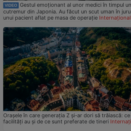
Gestul emoționant al unor medici în timpul un
VIDEO
cutremur din Japonia. Au făcut un scut uman în juru
unui pacient aflat pe masa de operație
Internațional
Orașele în care generația Z și-ar dori să trăiască: ce
facilități au și de ce sunt preferate de tineri
Internaț