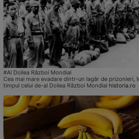
#Al Doilea Război Mondial
Cea mai mare evadare dintr-un lagăr de prizonieri, î
timpul celui de-al Doilea Război Mondial
historia.ro