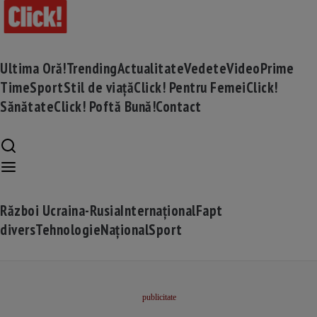
Ultima Oră!
Trending
Actualitate
Vedete
Video
Prime
Time
Sport
Stil de viață
Click! Pentru Femei
Click!
Sănătate
Click! Poftă Bună!
Contact
Război Ucraina-Rusia
Internațional
Fapt
divers
Tehnologie
Național
Sport