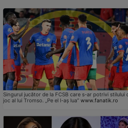
Singurul jucător de la FCSB care s-ar potrivi stilului 
joc al lui Tromso. „Pe el l-aș lua”
www.fanatik.ro