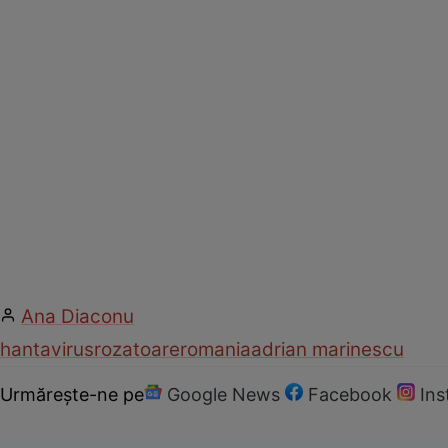
Ana Diaconu
hantavirus
rozatoare
romania
adrian marinescu
Urmărește-ne pe
Google News
Facebook
In