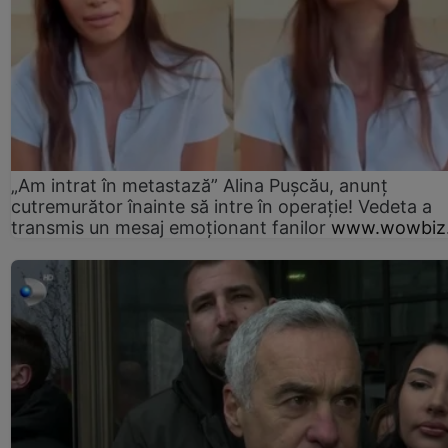
„Am intrat în metastază” Alina Pușcău, anunț
cutremurător înainte să intre în operație! Vedeta a
transmis un mesaj emoționant fanilor
www.wowbiz.