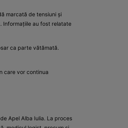
adă marcată de tensiuni și
 Informațiile au fost relatate
dosar ca parte vătămată.
în care vor continua
 de Apel Alba Iulia. La proces
tă, medicul legist, precum și