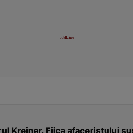
me
Sport
Stil de viață
Click! Pentru Femei
Click! Sănătate
rul Kreiner. Fiica afaceristului s