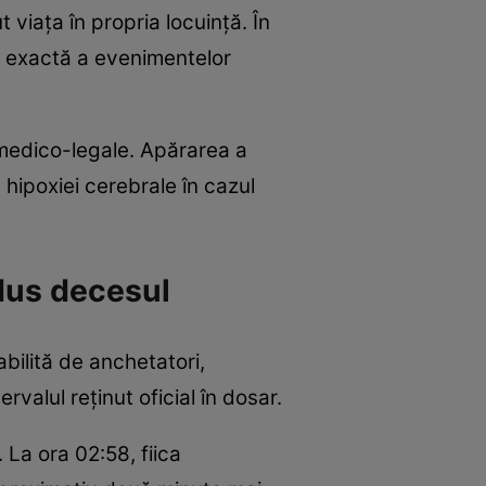
 viața în propria locuință. În
a exactă a evenimentelor
 medico-legale. Apărarea a
a hipoxiei cerebrale în cazul
odus decesul
bilită de anchetatori,
rvalul reținut oficial în dosar.
. La ora 02:58, fiica