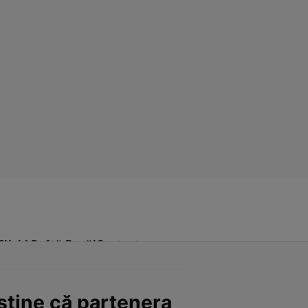
Click! Poftă Bună!
Contact
usține că partenera