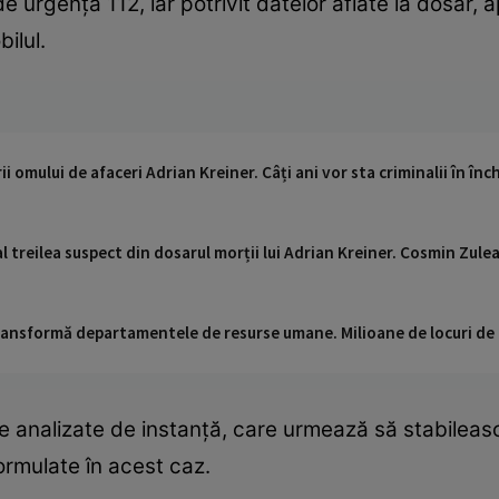
 de urgență 112, iar potrivit datelor aflate la dosar
bilul.
ii omului de afaceri Adrian Kreiner. Câți ani vor sta criminalii în înc
al treilea suspect din dosarul morții lui Adrian Kreiner. Cosmin Zul
 transformă departamentele de resurse umane. Milioane de locuri de
e analizate de instanță, care urmează să stabileas
ormulate în acest caz.