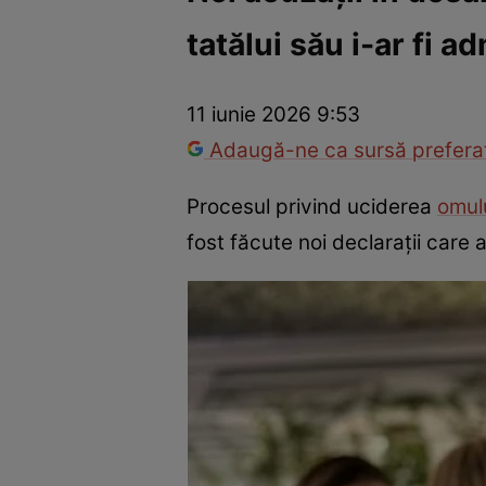
tatălui său i-ar fi a
Război Ucraina-Rusia
Internațional
Fapt divers
Tehnolog
11 iunie 2026 9:53
Adaugă-ne ca sursă preferat
Procesul privind uciderea
omulu
fost făcute noi declarații care