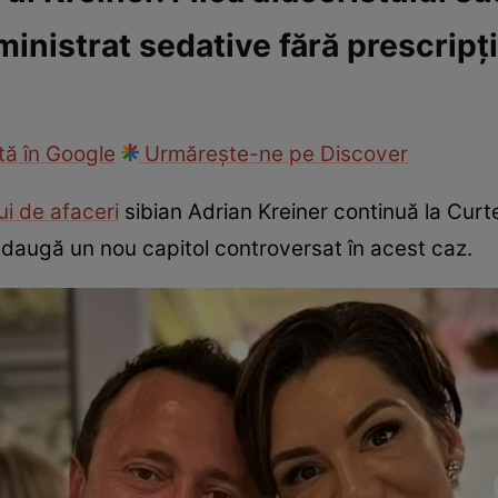
dministrat sedative fără prescripț
ie
Național
Sport
ă în Google
Urmărește-ne pe Discover
i de afaceri
sibian Adrian Kreiner continuă la Curt
 adaugă un nou capitol controversat în acest caz.