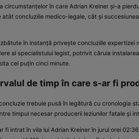
 circumstanțelor în care Adrian Kreiner și-a pierdut
e atât concluziile medico-legale, cât și succesiune
zbătute în instanță privește concluziile expertizei
e al specialistului legist, potrivit căruia instalare
ita cel puțin cinci minute.
rvalul de timp în care s-ar fi pr
oncluzie trebuie pusă în legătură cu cronologia sta
ntre timpul necesar producerii leziunilor fatale și inte
i intrat în vila lui Adrian Kreiner în jurul orei 02:36