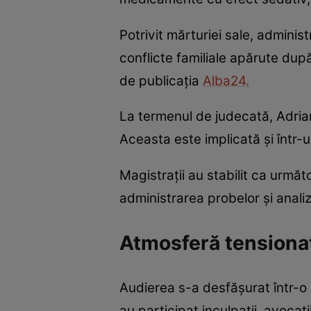
Potrivit mărturiei sale, adminis
conflicte familiale apărute după
de publicația
Alba24.
La termenul de judecată, Adrian
Aceasta este implicată și într-un
Magistrații au stabilit ca următ
administrarea probelor și analiz
Atmosferă tensionat
Audierea s-a desfășurat într-o 
au participat inculpații, avocaț