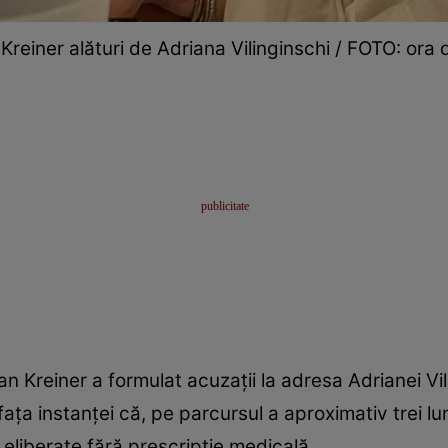
Kreiner alături de Adriana Vilinginschi / FOTO: ora 
drian Kreiner a formulat acuzații la adresa Adrianei V
fața instanței că, pe parcursul a aproximativ trei lun
eliberate fără prescripție medicală.