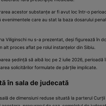
trarea acestor substanțe ar fi avut loc într-o perio
 evenimentele care au stat la baza dosarului penal.
a Viliginschi nu s-a prezentat, deși figurează în 
 alt proces aflat pe rolul instanțelor din Sibiu.
oarea ședință să aibă loc pe 2 iulie 2026, perioadă 
area solicitărilor formulate de părțile implicate.
ă în sala de judecată
sală de dimensiuni reduse situată la parterul Curții
ii acestora, procurorul de caz, completul de judeca