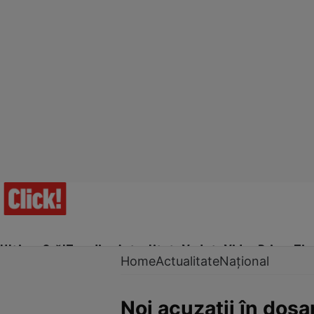
Ultima Oră!
Trending
Actualitate
Vedete
Video
Prime Ti
Home
Actualitate
Național
Noi acuzații în dosa