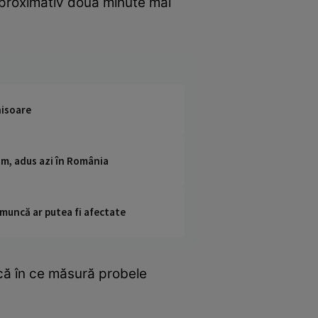
, aproximativ două minute mai
hisoare
eam, adus azi în România
 muncă ar putea fi afectate
că în ce măsură probele