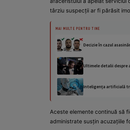
afaceristului a apelat serviciul
târziu suspecții ar fi părăsit imo
MAI MULTE PENTRU TINE
Decizie în cazul asasinăr
Ultimele detalii despre 
Inteligența artificială
Aceste elemente continuă să fi
administrate susțin acuzațiile f