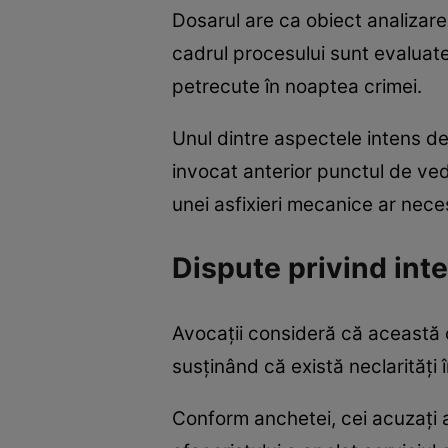
Dosarul are ca obiect analizarea
cadrul procesului sunt evaluat
petrecute în noaptea crimei.
Unul dintre aspectele intens de
invocat anterior punctul de veder
unei asfixieri mecanice ar neces
Dispute privind inte
Avocații consideră că această c
susținând că există neclarități î
Conform anchetei, cei acuzați ar f