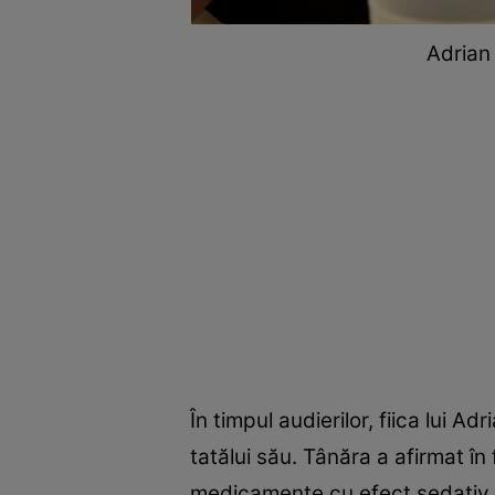
Adrian 
În timpul audierilor, fiica lui A
tatălui său. Tânăra a afirmat în 
medicamente cu efect sedativ, 