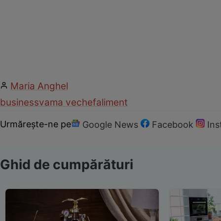
Maria Anghel
business
vama veche
faliment
Urmărește-ne pe
Google News
Facebook
In
Ghid de cumpărături