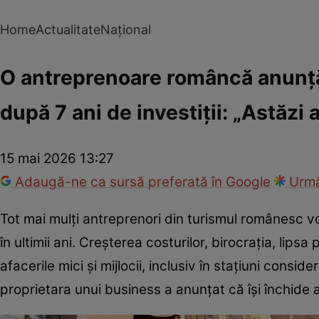
Home
Actualitate
Național
O antreprenoare româncă anunță
după 7 ani de investiții: „Astăzi 
15 mai 2026 13:27
Adaugă-ne ca sursă preferată în Google
Urmă
Tot mai mulți antreprenori din turismul românesc v
în ultimii ani. Creșterea costurilor, birocrația, lip
afacerile mici și mijlocii, inclusiv în stațiuni consi
proprietara unui business a anunțat că își închide 