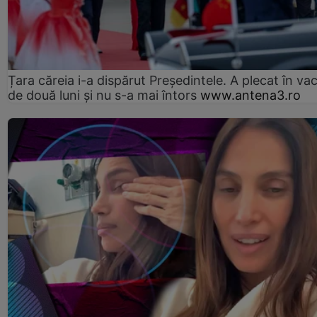
Țara căreia i-a dispărut Președintele. A plecat în va
de două luni și nu s-a mai întors
www.antena3.ro