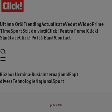
Ultima Oră!
Trending
Actualitate
Vedete
Video
Prime
Time
Sport
Stil de viață
Click! Pentru Femei
Click!
Sănătate
Click! Poftă Bună!
Contact
Război Ucraina-Rusia
Internațional
Fapt
divers
Tehnologie
Național
Sport