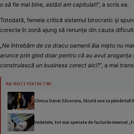
o să fie mai bine, astăzi am capitulat!
”, a scris ea.
Totodată, femeia critică sistemul birocratic și sp
corecte în zonă ajung să renunțe din cauza dificultă
„
Ne întrebăm de ce dracu oamenii ăia mișto nu mai v
arunce prin glod doar pentru că au avut aroganța 
construiască un business corect aici?
”, a mai tra
MAI MULTE PENTRU TINE
Clinica Oanei Zăvoranu, făcută una cu pământul! E
Vedetele, tot mai speriate de facturile imense! „F