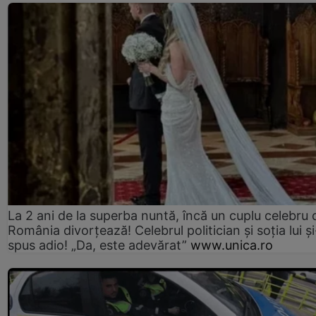
La 2 ani de la superba nuntă, încă un cuplu celebru 
România divorțează! Celebrul politician și soția lui ș
spus adio! „Da, este adevărat”
www.unica.ro