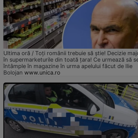
Ultima oră / Toți românii trebuie să știe! Decizie maj
în supermarketurile din toată țara! Ce urmează să s
întâmple în magazine în urma apelului făcut de Ilie
Bolojan
www.unica.ro