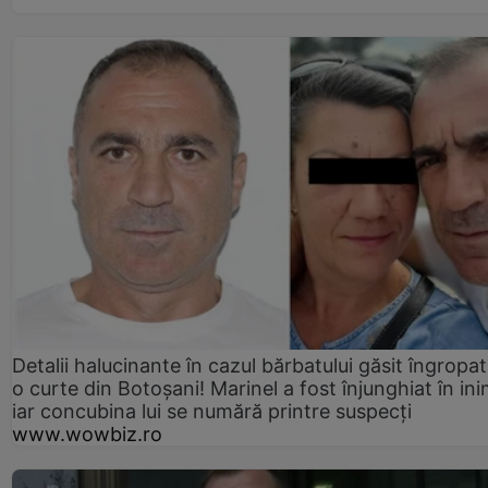
Detalii halucinante în cazul bărbatului găsit îngropat
o curte din Botoșani! Marinel a fost înjunghiat în ini
iar concubina lui se numără printre suspecți
www.wowbiz.ro