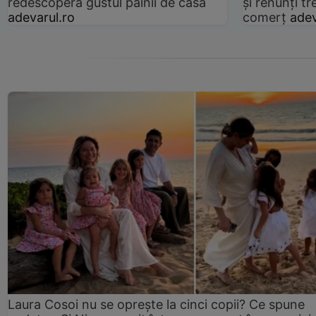
redescoperă gustul pâinii de casă
și renunți tr
adevarul.ro
comerț
adev
Laura Cosoi nu se oprește la cinci copii? Ce spune