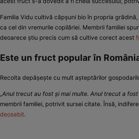
acest fruct s-a dovedit a fi cheia succesului, potriv
Familia Vidu cultivă căpșuni bio în propria grădină, i
ca cel din vremurile copilăriei. Membrii familiei sp
deoarece știu precis cum să cultive corect acest
f
Este un fruct popular în Români
Recolta depășește cu mult așteptărilor gospodarilor
„Anul trecut au fost și mai multe. Anul trecut a fo
membrii familiei, potrivit sursei citate. Însă, indife
deosebit
.