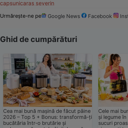
capsuni
caras severin
Urmărește-ne pe
Google News
Facebook
In
Ghid de cumpărături
Cea mai bună mașină de făcut pâine
Cele mai bu
2026 – Top 5 + Bonus: transformă-ți
și legume în
bucătăria într-o brutărie și
sucuri proas