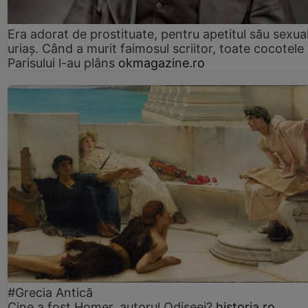
Era adorat de prostituate, pentru apetitul său sexua
uriaș. Când a murit faimosul scriitor, toate cocotele
Parisului l-au plâns
okmagazine.ro
#Grecia Antică
Cine a fost Homer, autorul Odiseei?
historia.ro