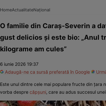
Home
Actualitate
Național
O familie din Caraș-Severin a dat
gust delicios și este bio: „Anul 
kilograme am cules”
6 iunie 2026 19:37
Adaugă-ne ca sursă preferată în Google
Urmă
Este unul dintre cele mai populare fructe din țara n
vorba despre
căpșuni
, care au adus succesul unei 