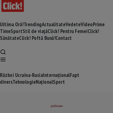
Ultima Oră!
Trending
Actualitate
Vedete
Video
Prime
Time
Sport
Stil de viață
Click! Pentru Femei
Click!
Sănătate
Click! Poftă Bună!
Contact
Război Ucraina-Rusia
Internațional
Fapt
divers
Tehnologie
Național
Sport