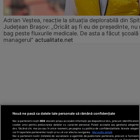
Adrian Veștea, reacție la situația deplorabilă din Spit
Județean Brașov: „Oricât aș fi eu de președinte, nu
bag peste fluxurile medicale. De asta a făcut școală
managerul”
actualitate.net
Nouă ne pasă ca datele tale personale să rămână confidențiale
Noi și partenerii noștri
606
stocăm și/sau accesăm informații pe dispozitivul dvs., precum identificatorii
cookie unici pentru prelucrarea datelor cu caracter personal. Puteți accepta sau gestiona alegerile
dvs. făcând clic mai jos sau în orice moment, pe pagina cu politica de confidențialitate. Aceste alegeri
vor fi raportate partenerilor noștri și nu vă vor afecta navigarea.
Mai multe detalii
Noi si partenerii nostri (retelele de socializare si agentiile de publicitate partenere, precum si furnizorii
nostri de servicii de date analitice) prelucram date pentru a permite website-ului sa functioneze,