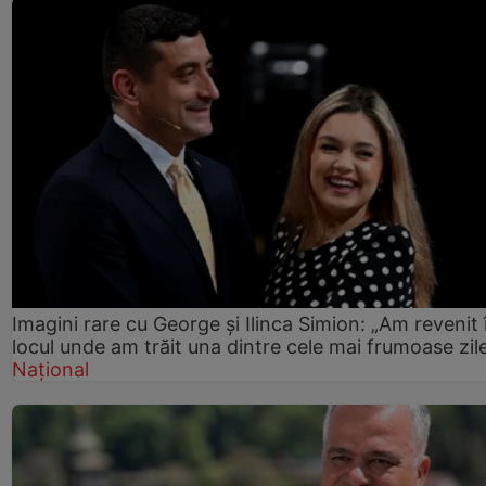
Imagini rare cu George și Ilinca Simion: „Am revenit 
locul unde am trăit una dintre cele mai frumoase zil
Național