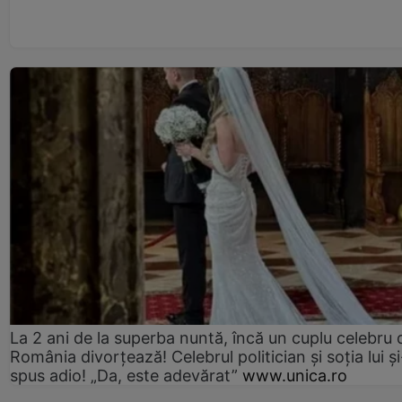
La 2 ani de la superba nuntă, încă un cuplu celebru 
România divorțează! Celebrul politician și soția lui ș
spus adio! „Da, este adevărat”
www.unica.ro