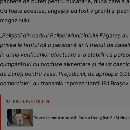
pachete de bureți pentru bucătărie, după care a ach
Cu toate acestea, angajații au fost vigilenți și pazni
magazinului.
„Polițiștii din cadrul Poliției Municipiului Făgăraș 
privire la faptul că o persoană ar fi trecut de c
În urma verificărilor efectuate s-a stabilit că pers
cumpărături cu produse alimentare și de uz casnic
de bureți pentru vase. Prejudiciul, de aproape 3.000 
comerciale”
, au transmis reprezentanții IPJ Brașo
MAI MULTE PENTRU TINE
Poveste emoționantă! Cum a fost găsită cățelușa D