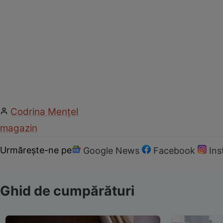
Codrina Mențel
magazin
Urmărește-ne pe
Google News
Facebook
In
Ghid de cumpărături