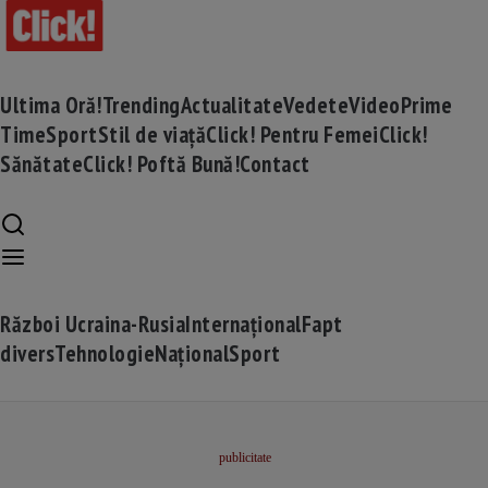
Ultima Oră!
Trending
Actualitate
Vedete
Video
Prime
Time
Sport
Stil de viață
Click! Pentru Femei
Click!
Sănătate
Click! Poftă Bună!
Contact
Război Ucraina-Rusia
Internațional
Fapt
divers
Tehnologie
Național
Sport