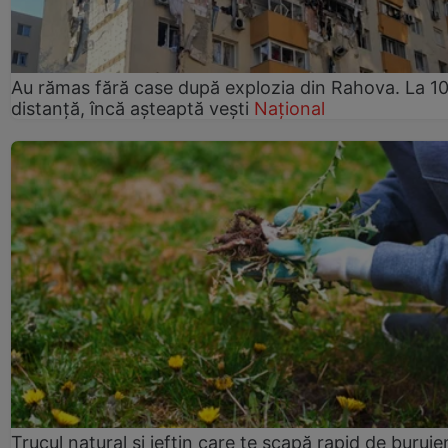
Au rămas fără case după explozia din Rahova. La 10
distanță, încă așteaptă vești
Național
Trucul natural și ieftin care te scapă rapid de buruie