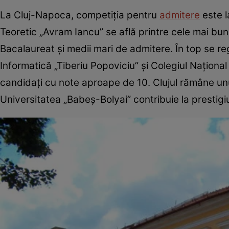
La Cluj-Napoca, competiția pentru
admitere
este l
Teoretic „Avram Iancu” se află printre cele mai bune
Bacalaureat și medii mari de admitere. În top se re
Informatică „Tiberiu Popoviciu” și Colegiul Național 
candidați cu note aproape de 10. Clujul rămâne unul
Universitatea „Babeș-Bolyai” contribuie la prestigiu