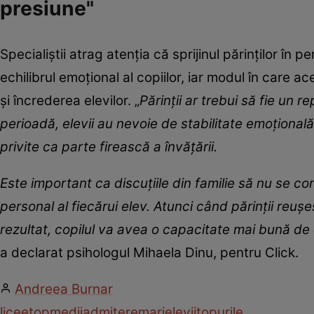
presiune"
Specialiștii atrag atenția că sprijinul părinților 
echilibrul emoțional al copiilor, iar modul în care 
și încrederea elevilor. „
Părinții ar trebui să fie un 
perioadă, elevii au nevoie de stabilitate emoțională
privite ca parte firească a învățării.
Este important ca discuțiile din familie să nu se c
personal al fiecărui elev. Atunci când părinții reu
rezultat, copilul va avea o capacitate mai bună de 
a declarat psihologul Mihaela Dinu, pentru Click.
Andreea Burnar
licee
top
medii
admitere
mari
elevii
topurile