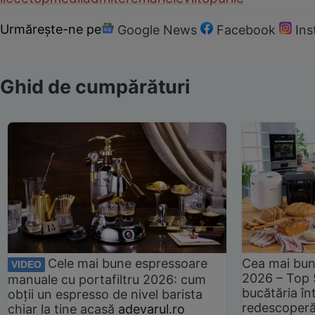
Urmărește-ne pe
Google News
Facebook
In
Ghid de cumpărături
Cele mai bune espressoare
Cea mai bun
VIDEO
2026 – Top 
manuale cu portafiltru 2026: cum
bucătăria înt
obții un espresso de nivel barista
redescoperă 
chiar la tine acasă
adevarul.ro