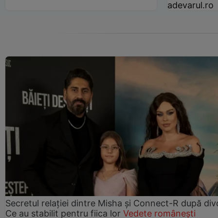
adevarul.ro
Secretul relației dintre Misha și Connect-R după div
Ce au stabilit pentru fiica lor
Vedete românești