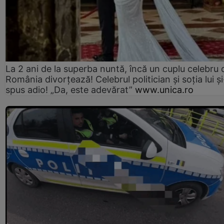
La 2 ani de la superba nuntă, încă un cuplu celebru 
România divorțează! Celebrul politician și soția lui ș
spus adio! „Da, este adevărat”
www.unica.ro