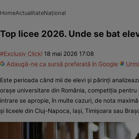
Home
Actualitate
Național
Top licee 2026. Unde se bat elev
#Exclusiv Click!
18 mai 2026 17:08
Adaugă-ne ca sursă preferată în Google
Urmă
Este perioada când mii de elevi și părinți analizeaz
orașe universitare din România, competiția pentru un
intrare se apropie, în multe cazuri, de nota maxim
și liceele din Cluj-Napoca, Iași, Timișoara sau Braș