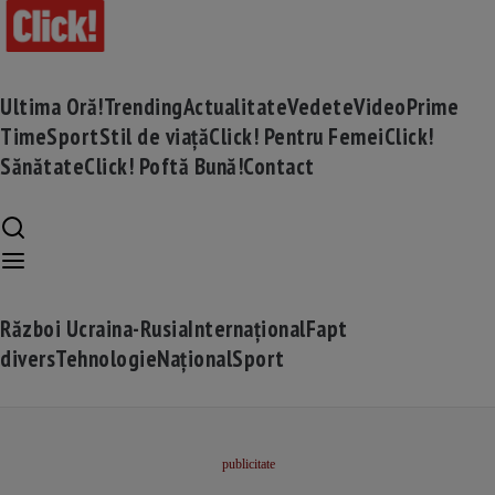
Ultima Oră!
Trending
Actualitate
Vedete
Video
Prime
Time
Sport
Stil de viață
Click! Pentru Femei
Click!
Sănătate
Click! Poftă Bună!
Contact
Război Ucraina-Rusia
Internațional
Fapt
divers
Tehnologie
Național
Sport