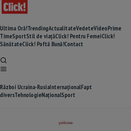
Ultima Oră!
Trending
Actualitate
Vedete
Video
Prime
Time
Sport
Stil de viață
Click! Pentru Femei
Click!
Sănătate
Click! Poftă Bună!
Contact
Război Ucraina-Rusia
Internațional
Fapt
divers
Tehnologie
Național
Sport