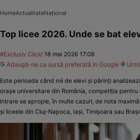
Home
Actualitate
Național
Top licee 2026. Unde se bat elev
#Exclusiv Click!
18 mai 2026 17:08
Adaugă-ne ca sursă preferată în Google
Urmă
Este perioada când mii de elevi și părinți analizeaz
orașe universitare din România, competiția pentru un
intrare se apropie, în multe cazuri, de nota maxim
și liceele din Cluj-Napoca, Iași, Timișoara sau Braș