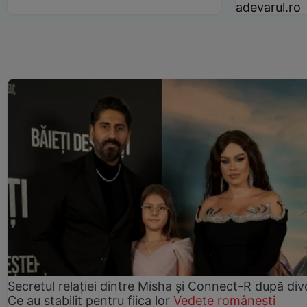
adevarul.ro
Secretul relației dintre Misha și Connect-R după div
Ce au stabilit pentru fiica lor
Vedete românești