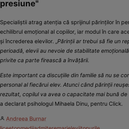
presiune"
Specialiștii atrag atenția că sprijinul părinților 
echilibrul emoțional al copiilor, iar modul în care 
și încrederea elevilor. „
Părinții ar trebui să fie un 
perioadă, elevii au nevoie de stabilitate emoțională
privite ca parte firească a învățării.
Este important ca discuțiile din familie să nu se c
personal al fiecărui elev. Atunci când părinții reu
rezultat, copilul va avea o capacitate mai bună de 
a declarat psihologul Mihaela Dinu, pentru Click.
Andreea Burnar
licee
top
medii
admitere
mari
elevii
topurile