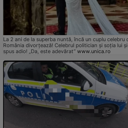
La 2 ani de la superba nuntă, încă un cuplu celebru 
România divorțează! Celebrul politician și soția lui ș
spus adio! „Da, este adevărat”
www.unica.ro