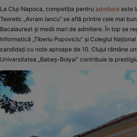
La Cluj-Napoca, competiția pentru
admitere
este l
Teoretic „Avram Iancu” se află printre cele mai bune
Bacalaureat și medii mari de admitere. În top se re
Informatică „Tiberiu Popoviciu” și Colegiul Național 
candidați cu note aproape de 10. Clujul rămâne unul
Universitatea „Babeș-Bolyai” contribuie la prestigiu