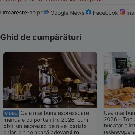
Urmărește-ne pe
Google News
Facebook
In
Ghid de cumpărături
Cele mai bune espressoare
Cea mai bun
VIDEO
2026 – Top 
manuale cu portafiltru 2026: cum
bucătăria înt
obții un espresso de nivel barista
redescoperă 
chiar la tine acasă
adevarul.ro