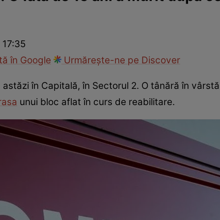
ie
Național
Sport
 17:35
ă în Google
Urmărește-ne pe Discover
astăzi în Capitală, în Sectorul 2. O tânără în vârst
rasa
unui bloc aflat în curs de reabilitare.