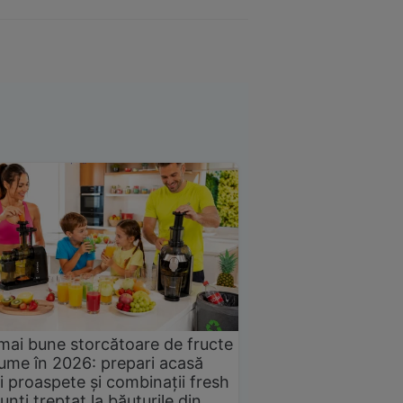
mai bune storcătoare de fructe
gume în 2026: prepari acasă
i proaspete și combinații fresh
unți treptat la băuturile din