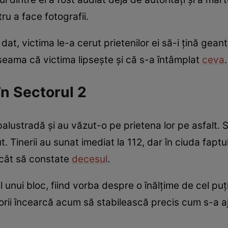
ru a face fotografii.
 dat, victima le-a cerut prietenilor ei să-i țină gean
t seama că victima lipsește și că s-a întâmplat
ceva
.
în Sectorul 2
balustradă și au văzut-o pe prietena lor pe asfalt. S
Tinerii au sunat imediat la 112, dar în ciuda faptul
ecât să constate
decesul
.
l unui bloc, fiind vorba despre o înălțime de cel puț
torii încearcă acum să stabilească precis cum s-a a