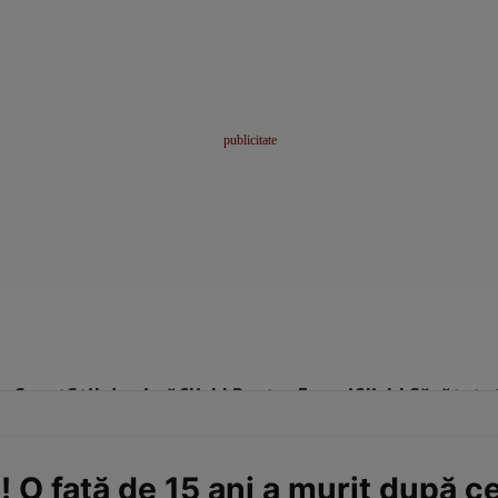
me
Sport
Stil de viață
Click! Pentru Femei
Click! Sănătate
! O fată de 15 ani a murit după c