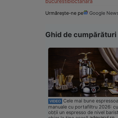
bucuresti
bloc
tanara
Urmărește-ne pe
Google New
Ghid de cumpărături
Cele mai bune espresso
VIDEO
manuale cu portafiltru 2026: c
obții un espresso de nivel baris
chiar la tine acasă
adevarul.ro