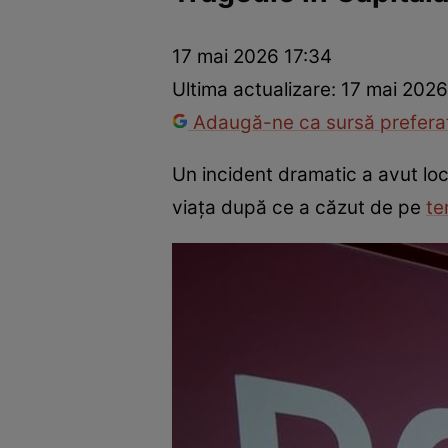
Război Ucraina-Rusia
Internațional
Fapt divers
Tehnolog
17 mai 2026 17:34
Ultima actualizare:
17 mai 2026
Adaugă-ne ca sursă preferat
Un incident dramatic a avut loc 
viața după ce a căzut de pe
te