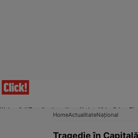
Ultima Oră!
Trending
Actualitate
Vedete
Video
Prime Ti
Home
Actualitate
Național
Tragedie în Capitală