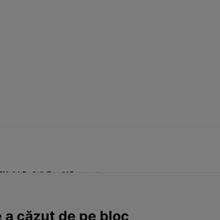
Click! Poftă Bună!
Contact
e a căzut de pe bloc