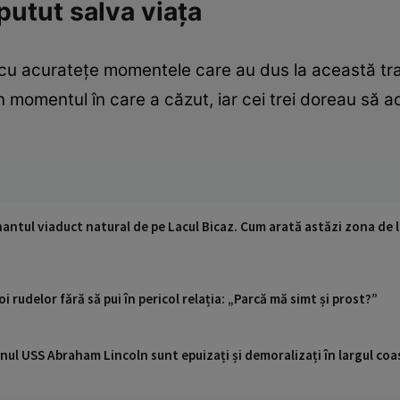
putut salva viața
ă cu acuratețe momentele care au dus la această tr
 în momentul în care a căzut, iar cei trei doreau să a
nantul viaduct natural de pe Lacul Bicaz. Cum arată astăzi zona de 
i rudelor fără să pui în pericol relația: „Parcă mă simt și prost?”
nul USS Abraham Lincoln sunt epuizați și demoralizați în largul coas