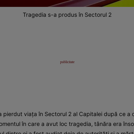
Tragedia s-a produs în Sectorul 2
a pierdut viața în Sectorul 2 al Capitalei după ce a
momentul în care a avut loc tragedia, tânăra era înso
 dintre ei a fost audiat deja de autorități și a măr