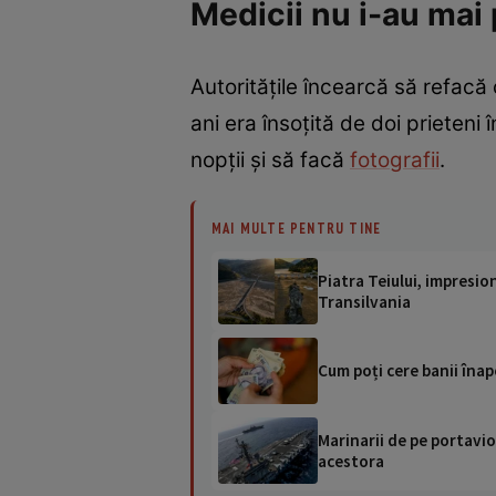
Medicii nu i-au mai 
Autoritățile încearcă să refac
ani era însoțită de doi prieteni
nopții și să facă
fotografii
.
MAI MULTE PENTRU TINE
Piatra Teiului, impresio
Transilvania
Cum poți cere banii înapo
Marinarii de pe portavio
acestora