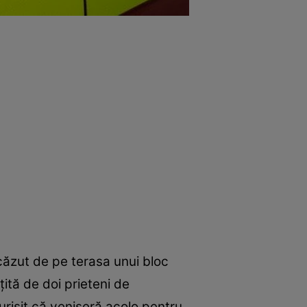
 căzut de pe terasa unui bloc
țită de doi prieteni de
turisit că veniseră acolo pentru