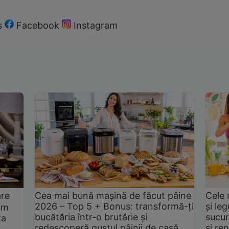
s
Facebook
Instagram
are
Cea mai bună mașină de făcut pâine
Cele 
2026 – Top 5 + Bonus: transformă-ți
și le
um
bucătăria într-o brutărie și
sucur
ta
redescoperă gustul pâinii de casă
și ren