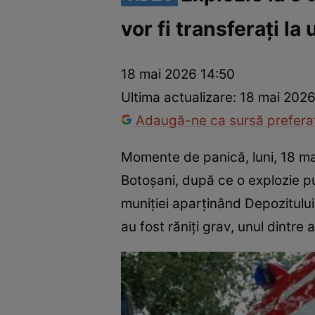
vor fi transferaţi la
Război Ucraina-Rusia
Internațional
Fapt divers
Tehnolog
18 mai 2026 14:50
Ultima actualizare:
18 mai 2026
Adaugă-ne ca sursă preferat
Momente de panică, luni, 18 mai
Botoșani, după ce o explozie p
muniției aparținând Depozitului 
au fost răniți grav, unul dintre 