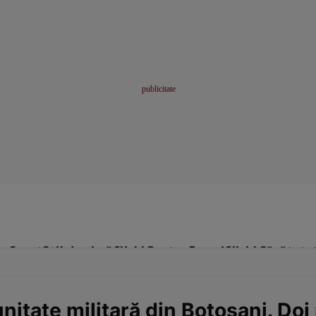
me
Sport
Stil de viață
Click! Pentru Femei
Click! Sănătate
unitate militară din Botoșani. Doi 