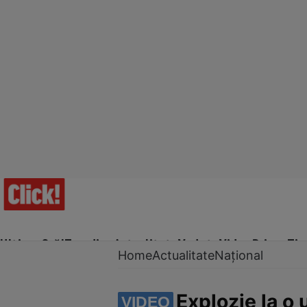
Ultima Oră!
Trending
Actualitate
Vedete
Video
Prime Ti
Home
Actualitate
Național
Explozie la o 
VIDEO