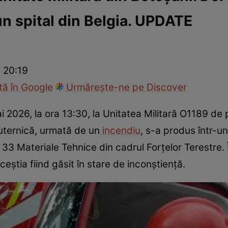
 un spital din Belgia. UPDATE
ie
Național
Sport
 20:19
ă în Google
Urmărește-ne pe Discover
 2026, la ora 13:30, la Unitatea Militară O1189 de
uternică, urmată de un
incendiu
, s-a produs într-u
33 Materiale Tehnice din cadrul Forțelor Terestre. În
aceștia fiind găsit în stare de inconștiență.