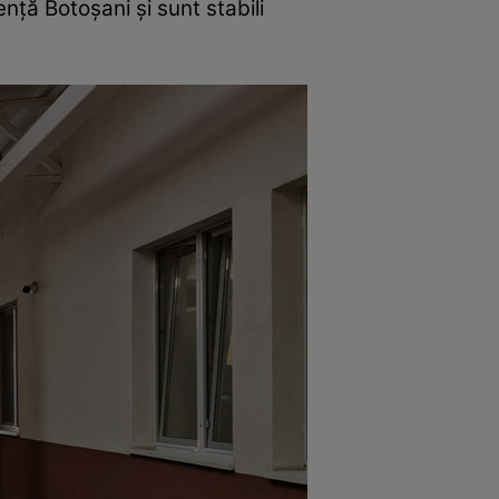
ență Botoșani și sunt stabili