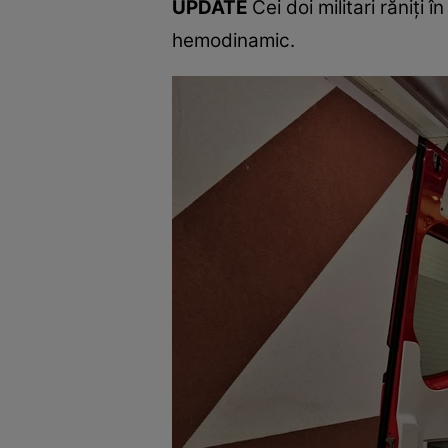
UPDATE
Cei doi militari răniți
hemodinamic.