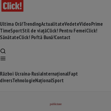
Ultima Oră!
Trending
Actualitate
Vedete
Video
Prime
Time
Sport
Stil de viață
Click! Pentru Femei
Click!
Sănătate
Click! Poftă Bună!
Contact
Război Ucraina-Rusia
Internațional
Fapt
divers
Tehnologie
Național
Sport