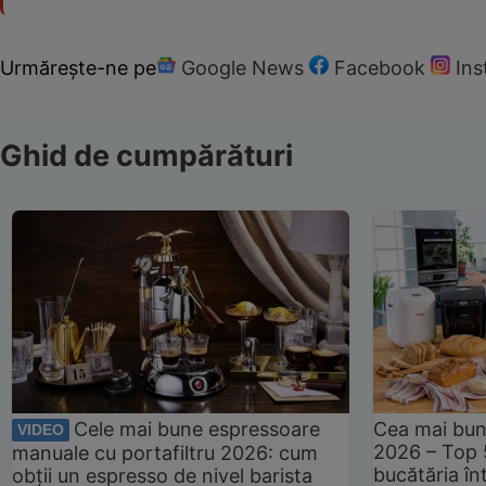
Urmărește-ne pe
Google News
Facebook
In
Ghid de cumpărături
Cele mai bune espressoare
Cea mai bun
VIDEO
2026 – Top 
manuale cu portafiltru 2026: cum
bucătăria înt
obții un espresso de nivel barista