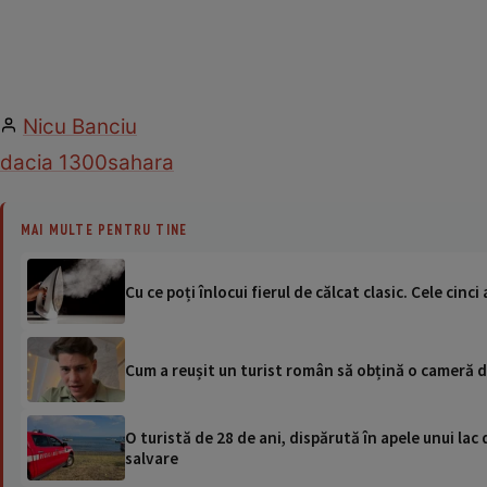
Nicu Banciu
dacia 1300
sahara
MAI MULTE PENTRU TINE
Cu ce poți înlocui fierul de călcat clasic. Cele cinc
Cum a reușit un turist român să obțină o cameră de
O turistă de 28 de ani, dispărută în apele unui lac 
salvare