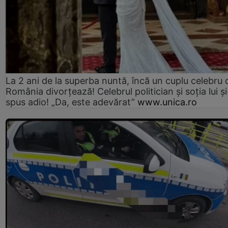
La 2 ani de la superba nuntă, încă un cuplu celebru 
România divorțează! Celebrul politician și soția lui ș
spus adio! „Da, este adevărat”
www.unica.ro