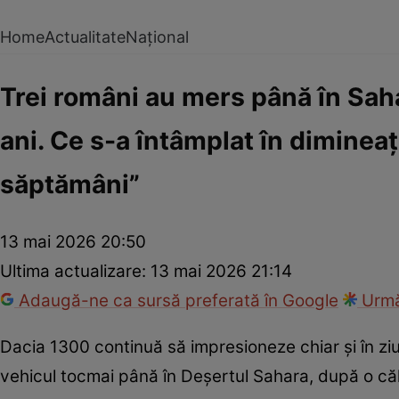
Home
Actualitate
Național
Trei români au mers până în Sah
ani. Ce s-a întâmplat în diminea
săptămâni”
13 mai 2026 20:50
Ultima actualizare:
13 mai 2026 21:14
Adaugă-ne ca sursă preferată în Google
Urmă
Dacia 1300 continuă să impresioneze chiar și în ziu
vehicul tocmai până în Deșertul Sahara, după o căl