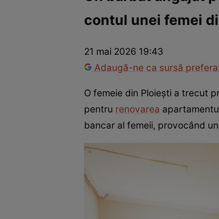
contul unei femei di
Război Ucraina-Rusia
Internațional
Fapt divers
Tehnolog
21 mai 2026 19:43
Adaugă-ne ca sursă preferat
O femeie din Ploiești a trecut 
pentru
renovarea
apartamentulu
bancar al femeii, provocând un 