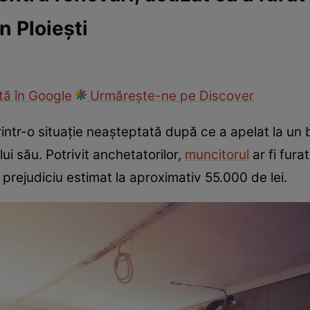
n Ploiești
ie
Național
Sport
ă în Google
Urmărește-ne pe Discover
printr-o situație neașteptată după ce a apelat la un
i său. Potrivit anchetatorilor,
muncitorul
ar fi furat
prejudiciu estimat la aproximativ 55.000 de lei.