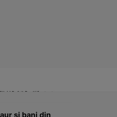
Click! Poftă Bună!
Contact
aur și bani din