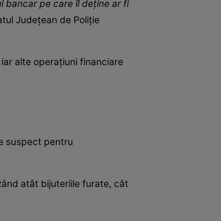
l bancar pe care îl deține ar fi
atul Județean de Poliție
 iar alte operațiuni financiare
 de suspect pentru
ând atât bijuteriile furate, cât