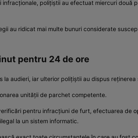
infracționale, polițiștii au efectuat miercuri două pe
egii au ridicat mai multe bunuri considerate suscept
ținut pentru 24 de ore
la audieri, iar ulterior polițiștii au dispus reținere
onarea unității de parchet competente.
rificări pentru infracțiuni de furt, efectuarea de o
legal la un sistem informatic.
ască exact toate circumstanțele în care au fost co