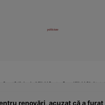
me
Sport
Stil de viață
Click! Pentru Femei
Click! Sănătate
ntru renovări, acuzat că a furat 