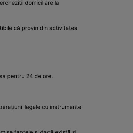
rcheziții domiciliare la
ibile că provin din activitatea
a sa pentru 24 de ore.
perațiuni ilegale cu instrumente
mise faptele și dacă există și