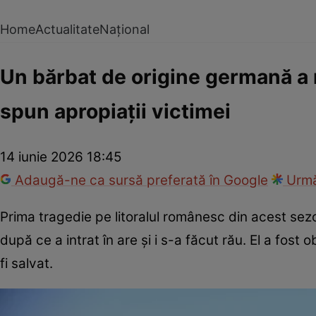
Home
Actualitate
Național
Un bărbat de origine germană a 
spun apropiații victimei
14 iunie 2026 18:45
Adaugă-ne ca sursă preferată în Google
Urmă
Prima tragedie pe litoralul românesc din acest sez
după ce a intrat în are și i s-a făcut rău. El a fost 
fi salvat.