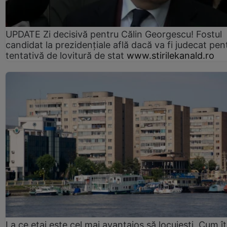
UPDATE Zi decisivă pentru Călin Georgescu! Fostul
candidat la prezidențiale află dacă va fi judecat pen
tentativă de lovitură de stat
www.stirilekanald.ro
La ce etaj este cel mai avantajos să locuiești. Cum îț