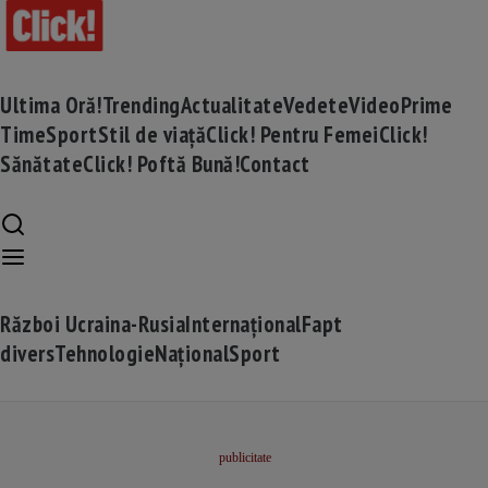
Ultima Oră!
Trending
Actualitate
Vedete
Video
Prime
Time
Sport
Stil de viață
Click! Pentru Femei
Click!
Sănătate
Click! Poftă Bună!
Contact
Război Ucraina-Rusia
Internațional
Fapt
divers
Tehnologie
Național
Sport