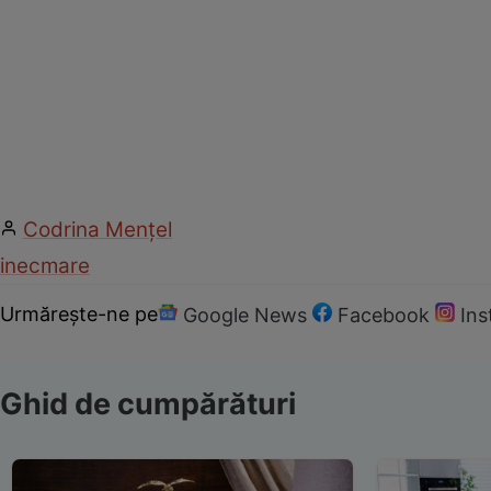
Codrina Mențel
inec
mare
Urmărește-ne pe
Google News
Facebook
In
Ghid de cumpărături