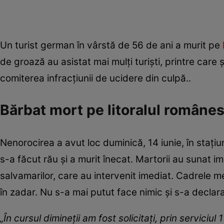
Un turist german în vârstă de 56 de ani a murit pe
de groază au asistat mai mulți turiști, printre care ș
comiterea infracţiunii de ucidere din culpă..
Bărbat mort pe litoralul române
Nenorocirea a avut loc duminică, 14 iunie, în stați
s-a făcut rău și a murit înecat. Martorii au sunat i
salvamarilor, care au intervenit imediat. Cadrele me
în zadar. Nu s-a mai putut face nimic și s-a declar
„În cursul dimineţii am fost solicitaţi, prin servici