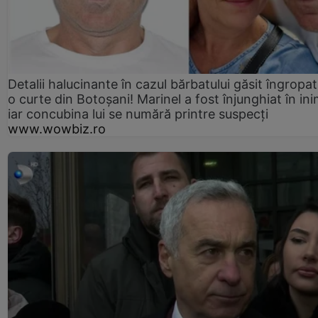
Detalii halucinante în cazul bărbatului găsit îngropat
o curte din Botoșani! Marinel a fost înjunghiat în ini
iar concubina lui se numără printre suspecți
www.wowbiz.ro