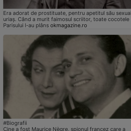
Era adorat de prostituate, pentru apetitul său sexua
uriaș. Când a murit faimosul scriitor, toate cocotele
Parisului l-au plâns
okmagazine.ro
#Biografii
Cine a fost Maurice Nègre, spionul francez care a