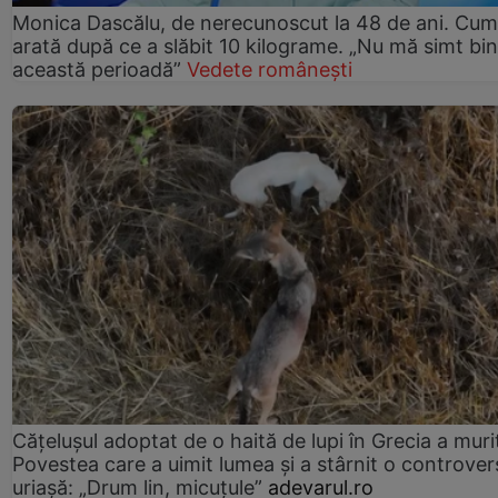
Monica Dascălu, de nerecunoscut la 48 de ani. Cum
arată după ce a slăbit 10 kilograme. „Nu mă simt bin
această perioadă”
Vedete românești
Cățelușul adoptat de o haită de lupi în Grecia a muri
Povestea care a uimit lumea și a stârnit o controver
uriașă: „Drum lin, micuțule”
adevarul.ro