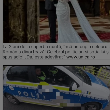
La 2 ani de la superba nuntă, încă un cuplu celebru 
România divorțează! Celebrul politician și soția lui ș
spus adio! „Da, este adevărat”
www.unica.ro