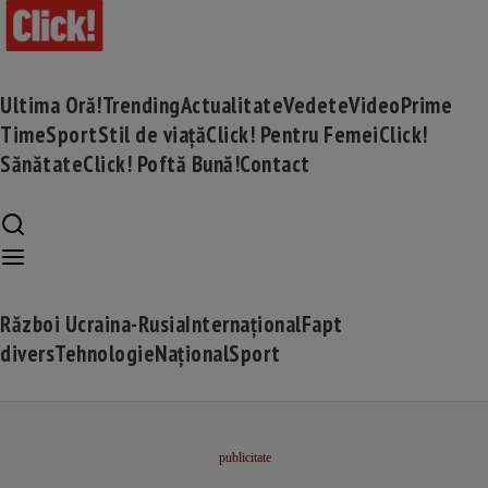
Ultima Oră!
Trending
Actualitate
Vedete
Video
Prime
Time
Sport
Stil de viață
Click! Pentru Femei
Click!
Sănătate
Click! Poftă Bună!
Contact
Război Ucraina-Rusia
Internațional
Fapt
divers
Tehnologie
Național
Sport