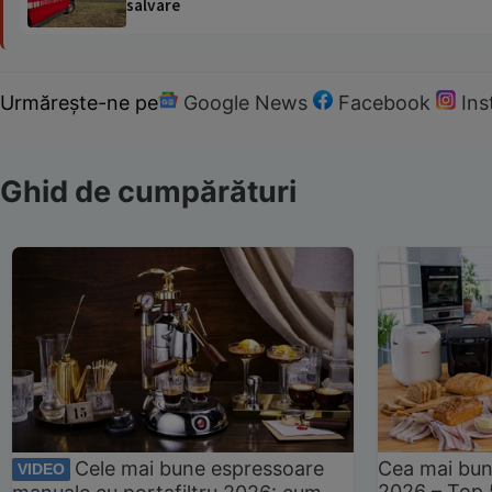
salvare
Urmărește-ne pe
Google News
Facebook
In
Ghid de cumpărături
Cele mai bune espressoare
Cea mai bun
VIDEO
2026 – Top 