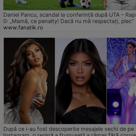
Daniel Pancu, scandal la conferință după UTA – Rap
0: „Mamă, ce penalty! Dacă nu mă respectați, plec”
www.fanatik.ro
După ce i-au fost descoperite mesajele vechi de pe
Instagram, o regină a frumuseții a rămas fără coro